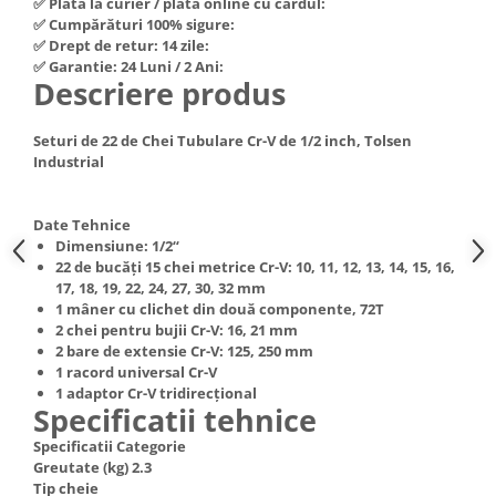
✅ Plata la curier / plata online cu cardul:
Hote Telescopice
✅ Cumpărături 100% sigure:
Nivela de masurat
✅ Drept de retur: 14 zile:
Hote Traditionale
✅ Garantie: 24 Luni / 2 Ani:
Pistoale de impact electrice si
Hote Incorporabile
Descriere produs
pneumatice
Hote Country
Pistoale de vopsit
Hote Insula
Seturi de 22 de Chei Tubulare Cr-V de 1/2 inch, Tolsen
Prelungitoare
Industrial
Hote Cupolare
Polizoare electrice de banc si
Accesorii, consumabile hote
unghiulare
Masini de tocat carne
Date Tehnice
Dimensiune: 1/2“
Rindele si freze pentru lemn
Masini de carnati ( CARNATARI )
22 de bucăți 15 chei metrice Cr-V: 10, 11, 12, 13, 14, 15, 16,
Redresoare auto - roboti de
17, 18, 19, 22, 24, 27, 30, 32 mm
Masini de spalat vase
pornire
1 mâner cu clichet din două componente, 72T
Masini de spalat vase incorporabile
2 chei pentru bujii Cr-V: 16, 21 mm
Suflante cu aer cald
2 bare de extensie Cr-V: 125, 250 mm
Masini de spalat vase
1 racord universal Cr-V
Scari metalice
independente
1 adaptor Cr-V tridirecțional
Masini de spalat rufe
Strungurii
Specificatii tehnice
Masini de spalat rufe frontale
Scule cu acumulator
Specificatii Categorie
Masini de spalat rufe verticale
Greutate (kg) 2.3
Scule pentru electricieni
Tip cheie
Masini de spalat rufe incorporabile