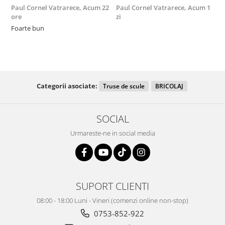
Paul Cornel Vatrarece,
Acum 22
Paul Cornel Vatrarece,
Acum 1
M
ore
zi
F
Foarte bun
Categorii asociate:
Truse de scule
BRICOLAJ
SOCIAL
Urmareste-ne in social media
SUPORT CLIENTI
08:00 - 18:00 Luni - Vineri (comenzi online non-stop)
0753-852-922