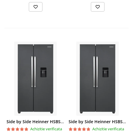
Side by Side Heinner HSBS-HM439NFINVDGWDE++, Total No Frost, Compresor Inverter, Dozator Apa, Display Touch LED, 439 L, Clasa E, Gri Antracit Texturat
Side by Side Heinner HSBS-HM439NFINVDGWDE++, Total No Frost, Compresor Inverter, Dozator Apa, Display Touch LED, 439 L, Clasa E, Gri Antracit Texturat
Achizitie verificata
Achizitie verificata