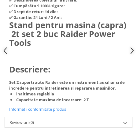
Hote Telescopice
✅ Cumpărături 100% sigure:
Nivela de masurat
✅ Drept de retur: 14 zile:
Hote Traditionale
✅ Garantie: 24 Luni / 2 Ani:
Pistoale de impact electrice si
Hote Incorporabile
Stand pentru masina (capra)
pneumatice
Hote Country
2t set 2 buc Raider Power
Pistoale de vopsit
Hote Insula
Tools
Prelungitoare
Hote Cupolare
Polizoare electrice de banc si
Accesorii, consumabile hote
unghiulare
Masini de tocat carne
Descriere:
Rindele si freze pentru lemn
Masini de carnati ( CARNATARI )
Redresoare auto - roboti de
Masini de spalat vase
Set 2 suporti auto Raider este un instrument auxiliar si de
pornire
incredere pentru intretinerea si repararea masinilor.
Masini de spalat vase incorporabile
Suflante cu aer cald
inaltimea reglabila
Masini de spalat vase
Capacitate maxima de incarcare: 2 T
Scari metalice
independente
Informatii conformitate produs
Masini de spalat rufe
Strungurii
Masini de spalat rufe frontale
Scule cu acumulator
Review-uri
(0)
Masini de spalat rufe verticale
Scule pentru electricieni
Masini de spalat rufe incorporabile