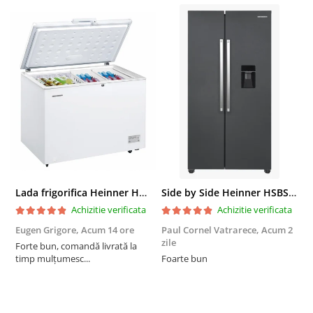
Lada frigorifica Heinner HCF-287CNHE++, 287 l, Clasa E, Compresor inverter, Iluminare LED, Functionalitate frigider, Alb
Side by Side Heinner HSBS-HM439NFINVDGWDE++, Total No Frost, Compresor Inverter, Dozator Apa, Display Touch LED, 439 L, Clasa E, Gri Antracit Texturat
Achizitie verificata
Achizitie verificata
Eugen Grigore,
Acum 14 ore
Paul Cornel Vatrarece,
Acum 2
P
zile
z
Forte bun, comandă livrată la
timp mulțumesc...
Foarte bun