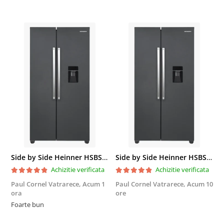
Side by Side Heinner HSBS-HM439NFINVDGWDE++, Total No Frost, Compresor Inverter, Dozator Apa, Display Touch LED, 439 L, Clasa E, Gri Antracit Texturat
Side by Side Heinner HSBS-HM439NFINVDGWDE++, Total No Frost, Compresor Inverter, Dozator Apa, Display Touch LED, 439 L, Clasa E, Gri Antracit Texturat
Achizitie verificata
Achizitie verificata
Paul Cornel Vatrarece,
Acum 1
Paul Cornel Vatrarece,
Acum 10
M
ora
ore
F
Foarte bun