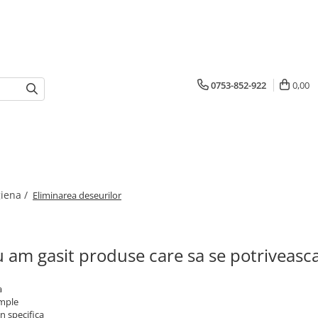
0753-852-922
0,00
giena /
Eliminarea deseurilor
 am gasit produse care sa se potriveasc
a
imple
n specifica