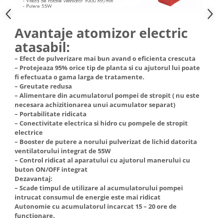
Truse de scule
Masini de spalat rufe cu uscator
Truse de lipit PPR
Uscatoare de rufe
Avantaje atomizor electric
Ventuze cu brate pentru transport
Masini de facut paine
atasabil:
Vibratoare beton
Pachete electrocasnice
– Efect de pulverizare mai bun avand o eficienta crescuta
incorporabile
– Protejeaza 95% orice tip de planta si cu ajutorul lui poate
fi efectuata o gama larga de tratamente.
Seturi oale
– Greutate redusa
SANDWICH MAKER
– Alimentare din acumulatorul pompei de stropit ( nu este
necesara achizitionarea unui acumulator separat)
Storcatoare de fructe
– Portabilitate ridicata
Televizoare
– Conectivitate electrica si hidro cu pompele de stropit
electrice
– Booster de putere a norului pulverizat de lichid datorita
ventilatorului integrat de 55W
– Control ridicat al aparatului cu ajutorul manerului cu
buton ON/OFF integrat
Dezavantaj:
– Scade timpul de utilizare al acumulatorului pompei
intrucat consumul de energie este mai ridicat
Autonomie cu acumulatorul incarcat 15 – 20 ore de
functionare.