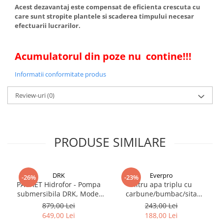
Acest dezavantaj este compensat de eficienta crescuta cu
care sunt stropite plantele si scaderea timpului necesar
efectuarii lucrarilor.
Acumulatorul din poze nu contine!!!
Informatii conformitate produs
Review-uri
(0)
PRODUSE SIMILARE
DRK
Everpro
-26%
-23%
PACHET Hidrofor - Pompa
Filtru apa triplu cu
submersibila DRK, Model
carbune/bumbac/sita
4STM4-8, putere 1.8 kW,
3x3/4"*10
879,00 Lei
243,00 Lei
debit 5m3/h, 8 turbine +
649,00 Lei
188,00 Lei