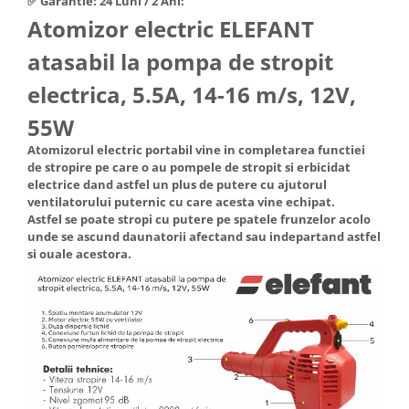
✅ Garantie: 24 Luni / 2 Ani:
Hote Telescopice
Atomizor electric ELEFANT
Nivela de masurat
Hote Traditionale
atasabil la pompa de stropit
Pistoale de impact electrice si
Hote Incorporabile
pneumatice
Hote Country
electrica, 5.5A, 14-16 m/s, 12V,
Pistoale de vopsit
Hote Insula
55W
Prelungitoare
Hote Cupolare
Atomizorul electric portabil vine in completarea functiei
Polizoare electrice de banc si
Accesorii, consumabile hote
de stropire pe care o au pompele de stropit si erbicidat
unghiulare
Masini de tocat carne
electrice dand astfel un plus de putere cu ajutorul
ventilatorului puternic cu care acesta vine echipat.
Rindele si freze pentru lemn
Masini de carnati ( CARNATARI )
Astfel se poate stropi cu putere pe spatele frunzelor acolo
Redresoare auto - roboti de
unde se ascund daunatorii afectand sau indepartand astfel
Masini de spalat vase
pornire
si ouale acestora.
Masini de spalat vase incorporabile
Suflante cu aer cald
Masini de spalat vase
Scari metalice
independente
Masini de spalat rufe
Strungurii
Masini de spalat rufe frontale
Scule cu acumulator
Masini de spalat rufe verticale
Scule pentru electricieni
Masini de spalat rufe incorporabile