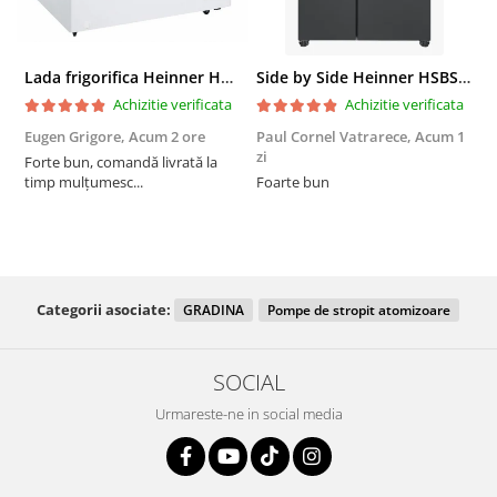
Lada frigorifica Heinner HCF-287CNHE++, 287 l, Clasa E, Compresor inverter, Iluminare LED, Functionalitate frigider, Alb
Side by Side Heinner HSBS-HM439NFINVDGWDE++, Total No Frost, Compresor Inverter, Dozator Apa, Display Touch LED, 439 L, Clasa E, Gri Antracit Texturat
Achizitie verificata
Achizitie verificata
Eugen Grigore,
Acum 2 ore
Paul Cornel Vatrarece,
Acum 1
P
zi
z
Forte bun, comandă livrată la
timp mulțumesc...
Foarte bun
Categorii asociate:
GRADINA
Pompe de stropit atomizoare
SOCIAL
Urmareste-ne in social media