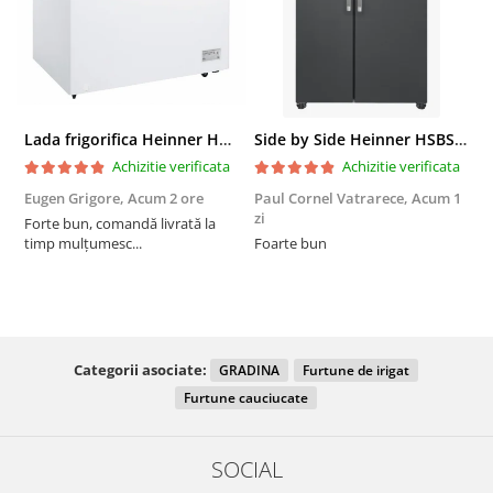
Lada frigorifica Heinner HCF-287CNHE++, 287 l, Clasa E, Compresor inverter, Iluminare LED, Functionalitate frigider, Alb
Side by Side Heinner HSBS-HM439NFINVDGWDE++, Total No Frost, Compresor Inverter, Dozator Apa, Display Touch LED, 439 L, Clasa E, Gri Antracit Texturat
Achizitie verificata
Achizitie verificata
Eugen Grigore,
Acum 2 ore
Paul Cornel Vatrarece,
Acum 1
P
zi
z
Forte bun, comandă livrată la
timp mulțumesc...
Foarte bun
Categorii asociate:
GRADINA
Furtune de irigat
Furtune cauciucate
SOCIAL