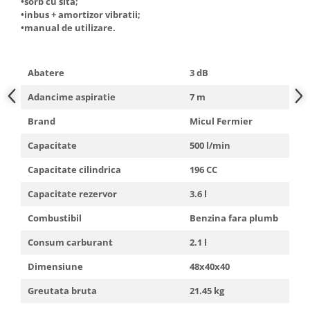
•sorb cu sita;
•inbus + amortizor vibratii;
•manual de utilizare.
Abatere
3 dB
Adancime aspiratie
7 m
Brand
Micul Fermier
Capacitate
500 l/min
Capacitate cilindrica
196 CC
Capacitate rezervor
3.6 l
Combustibil
Benzina fara plumb
Consum carburant
2.1 l
Dimensiune
48x40x40
Greutata bruta
21.45 kg