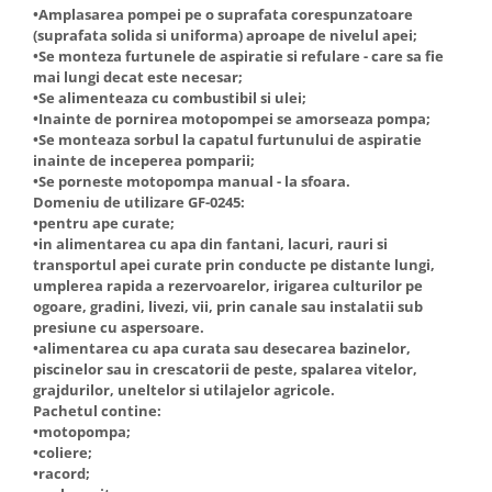
•Amplasarea pompei pe o suprafata corespunzatoare
Truse de scule
Masini de spalat rufe cu uscator
(suprafata solida si uniforma) aproape de nivelul apei;
Truse de lipit PPR
•Se monteza furtunele de aspiratie si refulare - care sa fie
Uscatoare de rufe
mai lungi decat este necesar;
Ventuze cu brate pentru transport
Masini de facut paine
•Se alimenteaza cu combustibil si ulei;
Vibratoare beton
•Inainte de pornirea motopompei se amorseaza pompa;
Pachete electrocasnice
•Se monteaza sorbul la capatul furtunului de aspiratie
incorporabile
inainte de inceperea pomparii;
Seturi oale
•Se porneste motopompa manual - la sfoara.
Domeniu de utilizare GF-0245:
SANDWICH MAKER
•pentru ape curate;
Storcatoare de fructe
•in alimentarea cu apa din fantani, lacuri, rauri si
transportul apei curate prin conducte pe distante lungi,
Televizoare
umplerea rapida a rezervoarelor, irigarea culturilor pe
ogoare, gradini, livezi, vii, prin canale sau instalatii sub
presiune cu aspersoare.
•alimentarea cu apa curata sau desecarea bazinelor,
piscinelor sau in crescatorii de peste, spalarea vitelor,
grajdurilor, uneltelor si utilajelor agricole.
Pachetul contine:
•motopompa;
•coliere;
•racord;