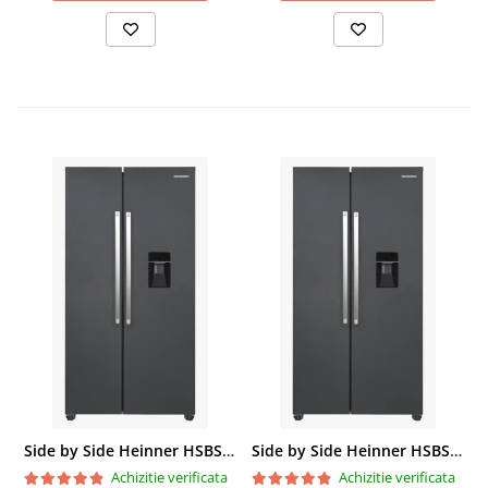
Side by Side Heinner HSBS-HM439NFINVDGWDE++, Total No Frost, Compresor Inverter, Dozator Apa, Display Touch LED, 439 L, Clasa E, Gri Antracit Texturat
Side by Side Heinner HSBS-HM439NFINVDGWDE++, Total No Frost, Compresor Inverter, Dozator Apa, Display Touch LED, 439 L, Clasa E, Gri Antracit Texturat
Achizitie verificata
Achizitie verificata