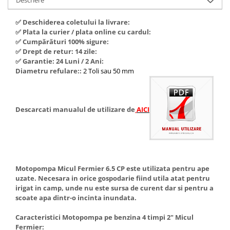
Hote Telescopice
Nivela de masurat
✅ Deschiderea coletului la livrare:
Hote Traditionale
Pistoale de impact electrice si
✅ Plata la curier / plata online cu cardul:
Hote Incorporabile
pneumatice
✅ Cumpărături 100% sigure:
Hote Country
✅ Drept de retur: 14 zile:
Pistoale de vopsit
✅ Garantie: 24 Luni / 2 Ani:
Hote Insula
Diametru refulare::
2 Toli sau 50 mm
Prelungitoare
Hote Cupolare
Polizoare electrice de banc si
Accesorii, consumabile hote
unghiulare
Masini de tocat carne
Descarcati manualul de utilizare de
AICI
Rindele si freze pentru lemn
Masini de carnati ( CARNATARI )
Redresoare auto - roboti de
Masini de spalat vase
pornire
Masini de spalat vase incorporabile
Suflante cu aer cald
Masini de spalat vase
Motopompa Micul Fermier 6.5 CP este utilizata pentru ape
Scari metalice
independente
uzate. Necesara in orice gospodarie fiind utila atat pentru
Masini de spalat rufe
irigat in camp, unde nu este sursa de curent dar si pentru a
Strungurii
scoate apa dintr-o incinta inundata.
Masini de spalat rufe frontale
Scule cu acumulator
Masini de spalat rufe verticale
Caracteristici Motopompa pe benzina 4 timpi 2" Micul
Scule pentru electricieni
Fermier:
Masini de spalat rufe incorporabile