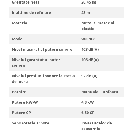
Greutate neta
20.45 kg
Inaltime de refulare
23 m
Material
Metal si material
plastic
Model
WX-168F
Nivel masurat al puterii sonore
103 dB(A)
Nivelul garantat al puterii
106 dB(A)
sonore
Nivelul presiunii sonore la statia
92 dB (A)
de lucru
Pornire
Manuala - la sfoara
Putere KW/W
4.8 kW
Putere CP
6.50 CP
Sens rotatie arbore
Invers acelor de
ceasornic