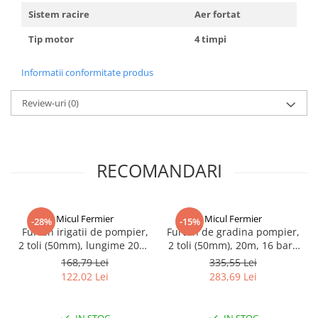
Sistem racire
Aer fortat
Tip motor
4 timpi
Informatii conformitate produs
Review-uri
(0)
RECOMANDARI
Micul Fermier
Micul Fermier
-28%
-15%
Furtun irigatii de pompier,
Furtun de gradina pompier,
2 toli (50mm), lungime 20m,
2 toli (50mm), 20m, 16 bari,
textil, fara cuple, Micul
fara cuple ROSU, Micul
168,79 Lei
335,55 Lei
Fermier GF-0289
Fermier GF-1566
122,02 Lei
283,69 Lei
IN STOC
IN STOC