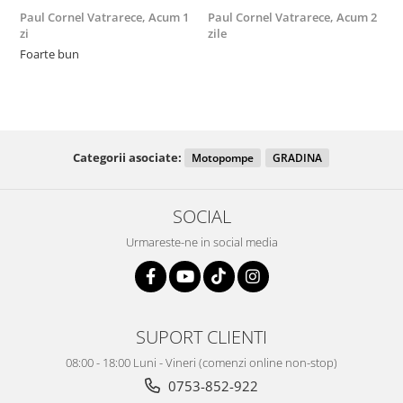
Paul Cornel Vatrarece,
Acum 1
Paul Cornel Vatrarece,
Acum 2
M
zi
zile
F
Foarte bun
Categorii asociate:
Motopompe
GRADINA
SOCIAL
Urmareste-ne in social media
SUPORT CLIENTI
08:00 - 18:00 Luni - Vineri (comenzi online non-stop)
0753-852-922