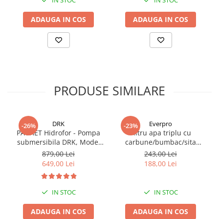
ADAUGA IN COS
ADAUGA IN COS
PRODUSE SIMILARE
DRK
Everpro
-26%
-23%
PACHET Hidrofor - Pompa
Filtru apa triplu cu
submersibila DRK, Model
carbune/bumbac/sita
4STM4-8, putere 1.8 kW,
3x3/4"*10
879,00 Lei
243,00 Lei
debit 5m3/h, 8 turbine +
649,00 Lei
188,00 Lei
Presostat electronic DRK,
Model PC-58, 1kW, 220 V, 10
Bar
IN STOC
IN STOC
ADAUGA IN COS
ADAUGA IN COS