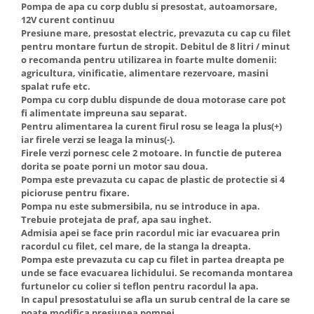
Pompa de apa cu corp dublu si presostat, autoamorsare,
12V curent continuu
Presiune mare, presostat electric, prevazuta cu cap cu filet
pentru montare furtun de stropit. Debitul de 8 litri / minut
o recomanda pentru utilizarea in foarte multe domenii:
agricultura, vinificatie, alimentare rezervoare, masini
spalat rufe etc.
Pompa cu corp dublu dispunde de doua motorase care pot
fi alimentate impreuna sau separat.
Pentru alimentarea la curent firul rosu se leaga la plus(+)
iar firele verzi se leaga la minus(-).
Firele verzi pornesc cele 2 motoare. In functie de puterea
dorita se poate porni un motor sau doua.
Pompa este prevazuta cu capac de plastic de protectie si 4
picioruse pentru fixare.
Pompa nu este submersibila, nu se introduce in apa.
Trebuie protejata de praf, apa sau inghet.
Admisia apei se face prin racordul mic iar evacuarea prin
racordul cu filet, cel mare, de la stanga la dreapta.
Pompa este prevazuta cu cap cu filet in partea dreapta pe
unde se face evacuarea lichidului. Se recomanda montarea
furtunelor cu colier si teflon pentru racordul la apa.
In capul presostatului se afla un surub central de la care se
poate modifica presiunea pompei.