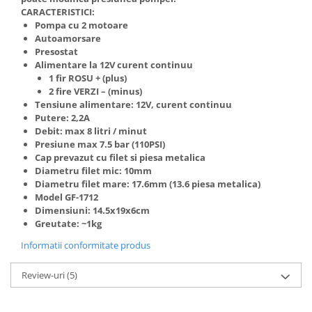
CARACTERISTICI:
Pompa cu 2 motoare
Autoamorsare
Presostat
Alimentare la 12V curent continuu
1 fir ROSU + (plus)
2 fire VERZI – (minus)
Tensiune alimentare: 12V, curent continuu
Putere: 2,2A
Debit: max 8 litri / minut
Presiune max 7.5 bar (110PSI)
Cap prevazut cu filet si piesa metalica
Diametru filet mic: 10mm
Diametru filet mare: 17.6mm (13.6 piesa metalica)
Model GF-1712
Dimensiuni: 14.5x19x6cm
Greutate: ~1kg
Informatii conformitate produs
Review-uri
(5)