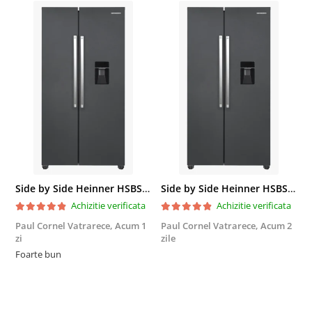
Side by Side Heinner HSBS-HM439NFINVDGWDE++, Total No Frost, Compresor Inverter, Dozator Apa, Display Touch LED, 439 L, Clasa E, Gri Antracit Texturat
Side by Side Heinner HSBS-HM439NFINVDGWDE++, Total No Frost, Compresor Inverter, Dozator Apa, Display Touch LED, 439 L, Clasa E, Gri Antracit Texturat
Achizitie verificata
Achizitie verificata
Paul Cornel Vatrarece,
Acum 1
Paul Cornel Vatrarece,
Acum 2
M
zi
zile
F
Foarte bun