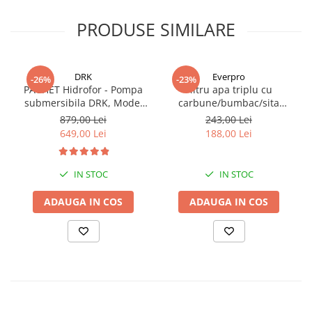
PRODUSE SIMILARE
DRK
Everpro
-26%
-23%
PACHET Hidrofor - Pompa
Filtru apa triplu cu
submersibila DRK, Model
carbune/bumbac/sita
4STM4-8, putere 1.8 kW,
3x3/4"*10
879,00 Lei
243,00 Lei
debit 5m3/h, 8 turbine +
649,00 Lei
188,00 Lei
Presostat electronic DRK,
Model PC-58, 1kW, 220 V, 10
Bar
IN STOC
IN STOC
ADAUGA IN COS
ADAUGA IN COS