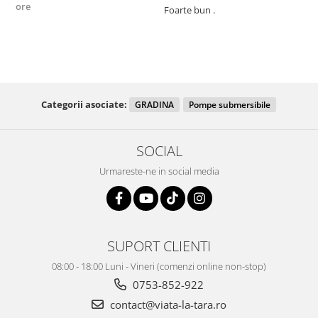
ore
Foarte bun .
Fo
R
Categorii asociate:
GRADINA
Pompe submersibile
SOCIAL
Urmareste-ne in social media
SUPORT CLIENTI
08:00 - 18:00 Luni - Vineri (comenzi online non-stop)
0753-852-922
contact@viata-la-tara.ro