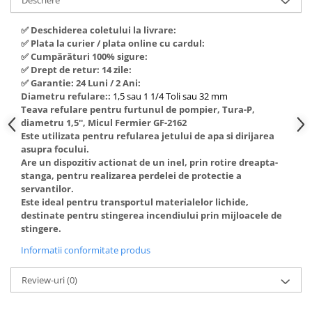
Hote Telescopice
Nivela de masurat
✅ Deschiderea coletului la livrare:
Hote Traditionale
Pistoale de impact electrice si
✅ Plata la curier / plata online cu cardul:
Hote Incorporabile
pneumatice
✅ Cumpărături 100% sigure:
Hote Country
✅ Drept de retur: 14 zile:
Pistoale de vopsit
✅ Garantie: 24 Luni / 2 Ani:
Hote Insula
Diametru refulare::
1,5 sau 1 1/4 Toli sau 32 mm
Prelungitoare
Hote Cupolare
Teava refulare pentru furtunul de pompier, Tura-P,
Polizoare electrice de banc si
Accesorii, consumabile hote
diametru 1,5'', Micul Fermier GF-2162
unghiulare
Este utilizata pentru refularea jetului de apa si dirijarea
Masini de tocat carne
asupra focului.
Rindele si freze pentru lemn
Masini de carnati ( CARNATARI )
Are un dispozitiv actionat de un inel, prin rotire dreapta-
stanga, pentru realizarea perdelei de protectie a
Redresoare auto - roboti de
Masini de spalat vase
servantilor.
pornire
Este ideal pentru transportul materialelor lichide,
Masini de spalat vase incorporabile
Suflante cu aer cald
destinate pentru stingerea incendiului prin mijloacele de
Masini de spalat vase
stingere.
Scari metalice
independente
Informatii conformitate produs
Masini de spalat rufe
Strungurii
Masini de spalat rufe frontale
Scule cu acumulator
Review-uri
(0)
Masini de spalat rufe verticale
Scule pentru electricieni
Masini de spalat rufe incorporabile