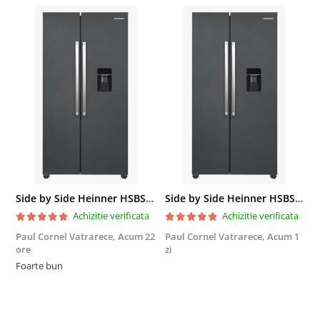
Side by Side Heinner HSBS-HM439NFINVDGWDE++, Total No Frost, Compresor Inverter, Dozator Apa, Display Touch LED, 439 L, Clasa E, Gri Antracit Texturat
Side by Side Heinner HSBS-HM439NFINVDGWDE++, Total No Frost, Compresor Inverter, Dozator Apa, Display Touch LED, 439 L, Clasa E, Gri Antracit Texturat
Achizitie verificata
Achizitie verificata
Paul Cornel Vatrarece,
Acum 22
Paul Cornel Vatrarece,
Acum 1
M
ore
zi
F
Foarte bun