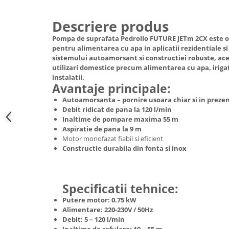
Hote Telescopice
Nivela de masurat
Descriere produs
Hote Traditionale
Pistoale de impact electrice si
Hote Incorporabile
Pompa de suprafata
Pedrollo FUTURE JETm 2CX
este o 
pneumatice
pentru alimentarea cu apa in aplicatii rezidentiale si
Hote Country
Pistoale de vopsit
sistemului autoamorsant si constructiei robuste, ace
Hote Insula
utilizari domestice precum alimentarea cu apa, irigat
Prelungitoare
Hote Cupolare
instalatii.
Avantaje principale:
Polizoare electrice de banc si
Accesorii, consumabile hote
unghiulare
Autoamorsanta – pornire usoara chiar si in prezent
Masini de tocat carne
Debit ridicat de pana la
120 l/min
Rindele si freze pentru lemn
Masini de carnati ( CARNATARI )
Inaltime de pompare maxima
55 m
Aspiratie de pana la
9 m
Redresoare auto - roboti de
Masini de spalat vase
Motor monofazat fiabil si eficient
pornire
Constructie durabila din fonta si inox
Masini de spalat vase incorporabile
Suflante cu aer cald
Masini de spalat vase
Scari metalice
independente
Specificatii tehnice:
Masini de spalat rufe
Strungurii
Putere motor:
0.75 kW
Masini de spalat rufe frontale
Scule cu acumulator
Alimentare:
220-230V / 50Hz
Masini de spalat rufe verticale
Debit:
5 – 120 l/min
Scule pentru electricieni
Masini de spalat rufe incorporabile