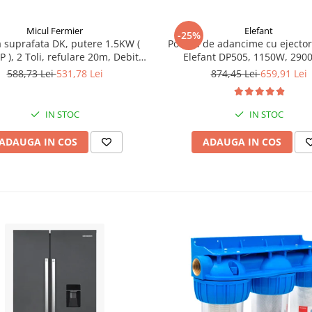
Micul Fermier
Elefant
-25%
suprafata DK, putere 1.5KW (
Pompa de adancime cu ejector
P ), 2 Toli, refulare 20m, Debit
Elefant DP505, 1150W, 290
/min, Micul Fermier GF-2055
Adancime max. 40m, Debit m
588,73 Lei
531,78 Lei
874,45 Lei
659,91 Lei
l/min
IN STOC
IN STOC
ADAUGA IN COS
ADAUGA IN COS