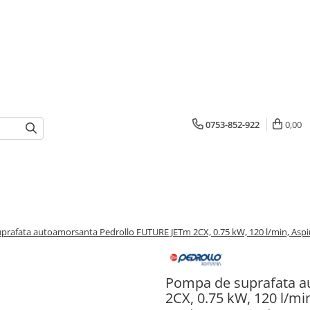
0753-852-922
0,00
rafata autoamorsanta Pedrollo FUTURE JETm 2CX, 0.75 kW, 120 l/min, Aspir
Pompa de suprafata a
2CX, 0.75 kW, 120 l/mi