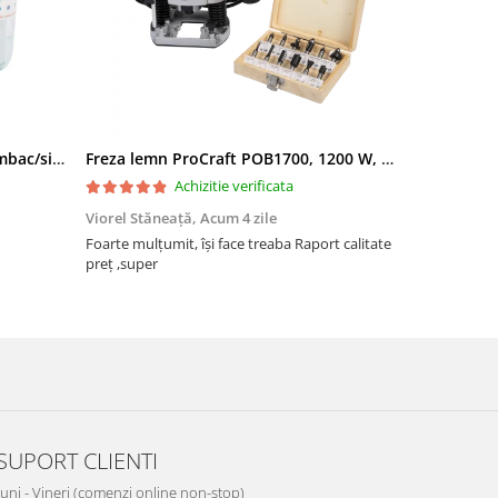
Filtru apa triplu cu carbune/bumbac/sita 3x3/4"*10
Freza lemn ProCraft POB1700, 1200 W, 2600 Rpm cu 12 freze pentru lemn incluse in pachet
Achizitie verificata
Viorel Stăneață,
Acum 4 zile
Acneza Colo
Foarte mulțumit, își face treaba Raport calitate
Foarte mulț
preț ,super
SUPORT CLIENTI
Luni - Vineri (comenzi online non-stop)