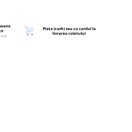
rsoane
Plata (cash) sau cu cardul la
ice
livrarea coletului
rizat