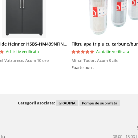
Side by Side Heinner HSBS-HM439NFINVDGWDE++, Total No Frost, Compresor Inverter, Dozator Apa, Display Touch LED, 439 L, Clasa E, Gri Antracit Texturat
Achizitie verificata
Achizitie verificata
el Vatrarece,
Acum 10 ore
Mihai Tudor,
Acum 3 zile
Foarte bun .
Categorii asociate:
GRADINA
Pompe de suprafata
dia
08:00 - 18:00 