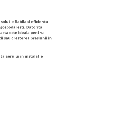
solutie fiabila si eficienta
 gospodaresti. Datorita
asta este ideala pentru
ii sau cresterea presiunii in
a aerului in instalatie