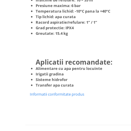
Inaltime de refulare:
10 – 55 m
Truse de scule
Presiune maxima:
6 bar
Masini de spalat rufe cu uscator
Temperatura lichid:
-10°C pana la +40°C
Truse de lipit PPR
Uscatoare de rufe
Tip lichid: apa curata
Ventuze cu brate pentru transport
Racord aspiratie/refulare:
1” / 1”
Masini de facut paine
Grad protectie:
IPX4
Vibratoare beton
Pachete electrocasnice
Greutate:
15.4 kg
incorporabile
Seturi oale
SANDWICH MAKER
Aplicatii recomandate:
Storcatoare de fructe
Alimentare cu apa pentru locuinte
Televizoare
Irigatii gradina
Sisteme hidrofor
Transfer apa curata
Informatii conformitate produs