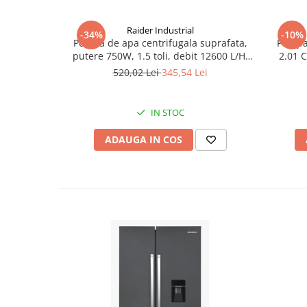
Raider Industrial
-34%
-10%
Pompa de apa centrifugala suprafata,
Pompa 
putere 750W, 1.5 toli, debit 12600 L/H,
2.01 C
RD-1.5DK20
360l
520,02 Lei
345,54 Lei
IN STOC
ADAUGA IN COS