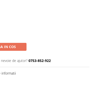
A IN COS
i nevoie de ajutor?
0753-852-922
informatii