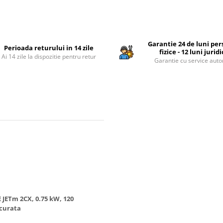
Garantie 24 de luni pe
Perioada returului in 14 zile
fizice - 12 luni jurid
Ai 14 zile la dispozitie pentru retur
Garantie cu service auto
JETm 2CX, 0.75 kW, 120
 curata