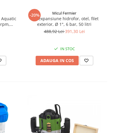
Micul Fermier
-20%
-16%
 Aquatic
Vas expansiune hidrofor, otel, filet
Set hidr
0rpm,
exterior, Ø 1", 6 bar, 50 litri
INOX, pre
ax 100
488,92 Lei
391,30 Lei
6
IN STOC
ADAUGA IN COS
AD