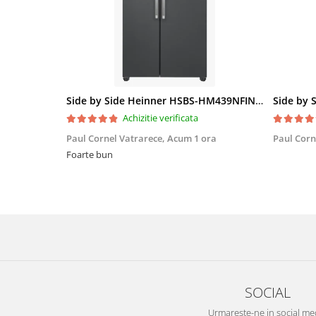
Side by Side Heinner HSBS-HM439NFINVDGWDE++, Total No Frost, Compresor Inverter, Dozator Apa, Display Touch LED, 439 L, Clasa E, Gri Antracit Texturat
Achizitie verificata
Paul Cornel Vatrarece,
Acum 1 ora
Paul Corn
Foarte bun
SOCIAL
Urmareste-ne in social me