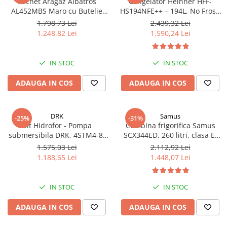
Pachet Aragaz Albatros
Congelator Heinner HFF-
AL452MBS Maro cu Butelie
HS194NFE++ – 194L, No Frost,
GPL 26L și Regulator Gaz – 4
6 Compartimente, Control
1.798,73 Lei
2.439,32 Lei
Arzătoare pe Gaz, Cuptor pe
Electronic
1.248,82 Lei
1.590,24 Lei
Gaz, Siguranță Plită + Cuptor,
Geam Dublu la Cuptor, Tava și
Grătar Cuptor
IN STOC
IN STOC
ADAUGA IN COS
ADAUGA IN COS
DRK
Samus
-25%
-31%
Kit Hidrofor - Pompa
Combina frigorifica Samus
submersibila DRK, 4STM4-8,
SCX344ED, 260 litri, clasa E,
putere 1.8 kW, debit 5m3/h, 8
inaltime 180 cm, dozator de
1.575,03 Lei
2.112,92 Lei
turbine + Vas de expansiune
apa, termostat reglabil, usi
1.188,65 Lei
1.448,07 Lei
100 L, racord 5 cai, supapa de
reversibile, lumina interioara
sens, presostat, manometru
tip LED, picioare reglabile,
argintie
IN STOC
IN STOC
ADAUGA IN COS
ADAUGA IN COS