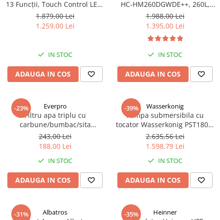
13 Funcții, Touch Control LED,
HC-HM260DGWDE++, 260L,
Panou Sticlă Neagră – Grill,
Clasa E, Dozator Apă, Control
1.879,00 Lei
1.988,00 Lei
Convectie 3D, Autocurățare
Electronic, LED, 180 cm, Gri
1.259,00 Lei
1.395,00 Lei
Catalitică + Accesorii Incluse
Antracit Texturat
IN STOC
IN STOC
ADAUGA IN COS
ADAUGA IN COS
Everpro
Wasserkonig
-23%
-39%
Filtru apa triplu cu
Pompa submersibila cu
carbune/bumbac/sita
tocator Wasserkonig PST1800,
3x3/4"*10
particule max. 10 mm, putere
243,00 Lei
2.635,56 Lei
1800 W, debit 17500 l/h,
188,00 Lei
1.598,79 Lei
inaltime refulare 11.5 m
IN STOC
IN STOC
ADAUGA IN COS
ADAUGA IN COS
Albatros
Heinner
-31%
-35%