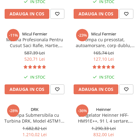
IN STOC
IN STOC
ADAUGA IN COS
ADAUGA IN COS
Micul Fermier
Micul Fermier
-11%
-23%
Masina Profesionala Pentru
Pompa cu presostat,
Cusut Saci Rafie, Hartie,
autoamorsare, corp dublu,
Panza-Plastic 210w taiere
12V, 8 litri / minut, 110PSI, 7.5
587,39 Lei
165,74 Lei
automata, Micul Fermier GF-
bari Pandora
520,71 Lei
127,10 Lei
1681
IN STOC
IN STOC
ADAUGA IN COS
ADAUGA IN COS
DRK
Heinner
-28%
-36%
Pompa Submersibila cu
Congelator Heinner HFF-
Turbina DRK, Model 4STM10-
HM91E++, 91 l, 4 sertare,
12, ieșire pe 2 Țoli, refulare la
Clasa E, Control mecanic, H 85
1.682,82 Lei
1.290,33 Lei
74 m, putere 1.8kW 2.5cp, 12
cm, Alb
1.210,02 Lei
832,00 Lei