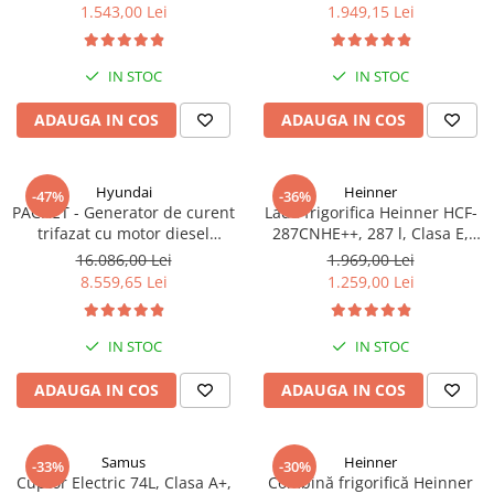
functionare convertibila
Clasa A++, 15 programe,
1.543,00 Lei
1.949,15 Lei
(frigider/congelator), 1 cos,
Display LED, Program Baby
alb
Care, Functie anti-sifonare
IN STOC
IN STOC
ADAUGA IN COS
ADAUGA IN COS
Hyundai
Heinner
-47%
-36%
PACHET - Generator de curent
Lada frigorifica Heinner HCF-
trifazat cu motor diesel
287CNHE++, 287 l, Clasa E,
Hyundai DHY8600SE-T, putere
Compresor inverter, Iluminare
16.086,00 Lei
1.969,00 Lei
motor 12 CP, Putere maxima
LED, Functionalitate frigider,
8.559,65 Lei
1.259,00 Lei
7.9 kVA, tensiune 380 / 220 V +
Alb
Automatizare trifazata ATS12-
3P
IN STOC
IN STOC
ADAUGA IN COS
ADAUGA IN COS
Samus
Heinner
-33%
-30%
Cuptor Electric 74L, Clasa A+,
Combină frigorifică Heinner