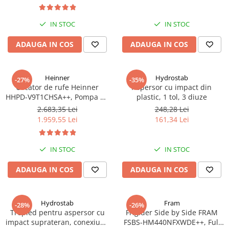
turbine, debit 14400 m/h
IN STOC
IN STOC
ADAUGA IN COS
ADAUGA IN COS
Heinner
Hydrostab
-27%
-35%
Uscator de rufe Heinner
Aspersor cu impact din
HHPD-V9T1CHSA++, Pompa de
plastic, 1 tol, 3 diuze
caldura, 9 kg, Clasa A++,
2.683,35 Lei
248,28 Lei
Functie Anti-sifonare, Argintiu
1.959,55 Lei
161,34 Lei
IN STOC
IN STOC
ADAUGA IN COS
ADAUGA IN COS
Hydrostab
Fram
-28%
-26%
Trepied pentru aspersor cu
Frigider Side by Side FRAM
impact suprateran, conexiune
FSBS-HM440NFXWDE++, Full