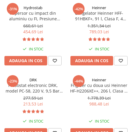
Hydrostab
Heinner
-31%
-42%
Aspersor cu impact din
Congelator Heinner HFF-
aluminiu cu FI, Presiune
91HBKF+, 91 l, Clasa F, 4
(bar)1.5-5, Diametru de
sertare, Control mecanic, H 85
660,61 Lei
1.351,34 Lei
aspersie (m)32-58
cm, Negru
454,69 Lei
789,03 Lei
IN STOC
IN STOC
ADAUGA IN COS
ADAUGA IN COS
DRK
Heinner
-23%
-44%
Presostat electronic DRK,
Frigider cu doua usi Heinner
model PC-58, 220 V, 9,5 Bar,
HF-H2206XE++, 206 l, Clasa E,
1Kw, 10A
lumina LED, 3 rafturi de sticla,
277,59 Lei
1.778,39 Lei
H 143 cm, Inox
213,53 Lei
988,48 Lei
IN STOC
IN STOC