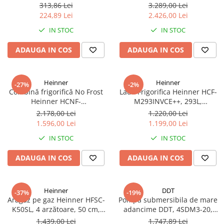
1 tol filet exterior, inaltime 60
No Frost, 439 L, Inverter,
313,86 Lei
3.289,00 Lei
cm
Dozator apă, Display Touch,
224,89 Lei
2.426,00 Lei
Clasa E, Aspect Inox
IN STOC
IN STOC
ADAUGA IN COS
ADAUGA IN COS
Heinner
Heinner
-27%
-2%
Combină frigorifică No Frost
Lada Frigorifica Heinner HCF-
Heinner HCNF-
M293INVCE++, 293L,
HM293INVXE++, 293L,
Convertibila
2.178,00 Lei
1.220,00 Lei
Compresor Inverter, Clasa E,
Frigider/Congelator,
1.596,00 Lei
1.199,00 Lei
Uși Reversibile, Aspect Inox
Compresor Inverter, Clasa
IN STOC
IN STOC
Energetica E, 2 Cosuri, Lumina
LED, Alb
ADAUGA IN COS
ADAUGA IN COS
Heinner
DDT
-37%
-19%
Aragaz pe gaz Heinner HFSC-
Pompa submersibila de mare
K50SL, 4 arzătoare, 50 cm,
adancime DDT, 4SDM3-20,
Duze GPL incluse​​​​​​​, Dispozitiv
refulare la 250 m, debit 12
1.439,00 Lei
1.747,89 Lei