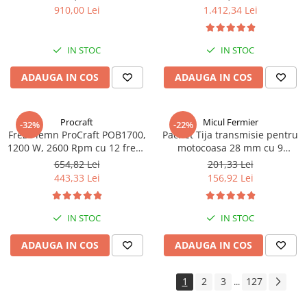
de siguranță plită și cuptor,
m³/h, putere 2500 W, 20
910,00 Lei
1.412,34 Lei
Capac metalic, Argintiu
turbine, Inox, 30 m cablu
IN STOC
IN STOC
ADAUGA IN COS
ADAUGA IN COS
Procraft
Micul Fermier
-32%
-22%
Freza lemn ProCraft POB1700,
Pachet Tija transmisie pentru
1200 W, 2600 Rpm cu 12 freze
motocoasa 28 mm cu 9
pentru lemn incluse in pachet
caneluri+Angrenaj unghiular,
654,82 Lei
201,33 Lei
9 caneluri cu 28 mm+Cap
443,33 Lei
156,92 Lei
superior
IN STOC
IN STOC
ADAUGA IN COS
ADAUGA IN COS
1
2
3
127
...