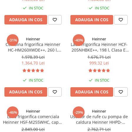
Truse de scule
Masini de spalat rufe cu uscator
IN STOC
IN STOC
Truse de lipit PPR
Uscatoare de rufe
ADAUGA IN COS
ADAUGA IN COS
Ventuze cu brate pentru transport
Masini de facut paine
Vibratoare beton
Pachete electrocasnice
incorporabile
Heinner
Heinner
-31%
-40%
Combina frigorifica Heinner
Lada frigorifica Heinner HCF-
Seturi oale
HC-HM260XWDE++, 260 l,
205NHBKE++, 198 l, Clasa E,
Clasa E, Dozator apa, Control
Compresor inverter, Display
SANDWICH MAKER
1.978,39 Lei
1.676,71 Lei
electronic, Iluminare LED, Usi
waterproof, Negru
1.364,70 Lei
999,32 Lei
Storcatoare de fructe
reversibile, H 180 cm, Argintiu
Televizoare
IN STOC
IN STOC
ADAUGA IN COS
ADAUGA IN COS
Heinner
Heinner
-46%
-29%
Lada frigorifica comerciala
Uscator de rufe cu pompa de
Heinner HSF-M255WHC, capac
caldura Heinner HHPD-
din sticla, 255L, clasa C,
V9T2KA++ Capacitate 9kg,
2.849,00 Lei
2.762,71 Lei