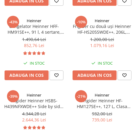
ADAUGA IN COS
ADAUGA IN COS
Heinner
Heinner
-43%
-10%
Congelator Heinner HFF-
Frigider cu două uși Heinner
HM91SE++, 91 l, 4 sertare,
HF-HS205SWDE++, 206L,
Control mecanic, Clasa E, H 85
Dozator de apă, Clasa E,
1.490,64 Lei
1.200,00 Lei
cm, Argintiu
Argintiu
852,76 Lei
1.079,16 Lei
IN STOC
IN STOC
ADAUGA IN COS
ADAUGA IN COS
Heinner
Heinner
-39%
-21%
Frigider Heinner HSBS-
Frigider Heinner HF-
H439NFXWDE++ Side by side,
HM127SE++, 127 L, Clasa
433 l, No Frost, Dozator de
energetică E, Dezghețare
4.344,28 Lei
932,00 Lei
apa, Functie smart, Functie
automată, Control mecanic cu
2.644,36 Lei
739,00 Lei
congelare si racire rapida,
termostat ajustabil, Ușă
Clasa E, H 176.5 cm, inox
reversibilă, LED, Argintiu