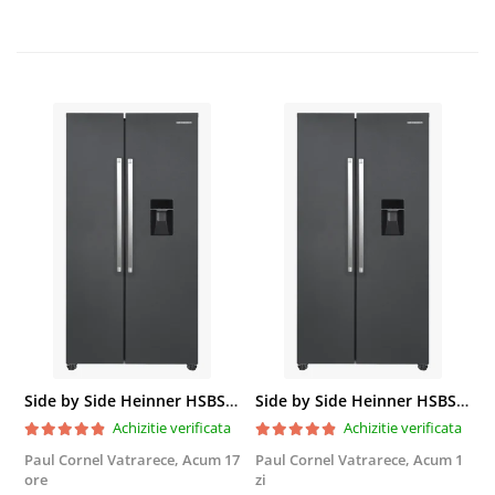
Side by Side Heinner HSBS-HM439NFINVDGWDE++, Total No Frost, Compresor Inverter, Dozator Apa, Display Touch LED, 439 L, Clasa E, Gri Antracit Texturat
Side by Side Heinner HSBS-HM439NFINVDGWDE++, Total No Frost, Compresor Inverter, Dozator Apa, Display Touch LED, 439 L, Clasa E, Gri Antracit Texturat
Achizitie verificata
Achizitie verificata
Paul Cornel Vatrarece,
Acum 17
Paul Cornel Vatrarece,
Acum 1
M
ore
zi
F