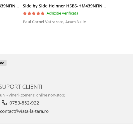
Side by Side Heinner HSBS-HM439NFINVDGWDE++, Total No Frost, Compresor Inverter, Dozator Apa, Display Touch LED, 439 L, Clasa E, Gri Antracit Texturat
Side by Side Heinner HSBS-HM439NFINVDGWDE++, Total No Frost, Compresor Inverter, Dozator Apa, Display Touch LED, 439 L, Clasa E, Gri Antracit Texturat
Achizitie verificata
Paul Cornel Vatrarece,
Acum 3 zile
Mihai Tudor
Foarte bun .
me
SUPORT CLIENTI
Luni - Vineri (comenzi online non-stop)
0753-852-922
contact@viata-la-tara.ro