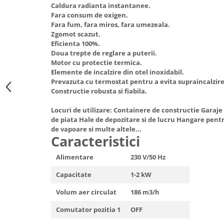
Caldura radianta instantanee.
Hote Telescopice
Nivela de masurat
Fara consum de oxigen.
Hote Traditionale
Fara fum, fara miros, fara umezeala.
Pistoale de impact electrice si
Zgomot scazut.
Hote Incorporabile
pneumatice
Eficienta 100%.
Hote Country
Doua trepte de reglare a puterii.
Pistoale de vopsit
Hote Insula
Motor cu protectie termica.
Prelungitoare
Elemente de incalzire din otel inoxidabil.
Hote Cupolare
Prevazuta cu termostat pentru a evita supraincalzire
Polizoare electrice de banc si
Accesorii, consumabile hote
Constructie robusta si fiabila.
unghiulare
Masini de tocat carne
Locuri de utilizare: Containere de constructie Garaj
Rindele si freze pentru lemn
Masini de carnati ( CARNATARI )
de piata Hale de depozitare si de lucru Hangare pentr
Redresoare auto - roboti de
de vapoare si multe altele...
Masini de spalat vase
Caracteristici
pornire
Masini de spalat vase incorporabile
Suflante cu aer cald
Alimentare
230 V/50 Hz
Masini de spalat vase
Scari metalice
independente
Capacitate
1-2 kW
Masini de spalat rufe
Strungurii
Volum aer circulat
186 m3/h
Masini de spalat rufe frontale
Scule cu acumulator
Comutator pozitia 1
OFF
Masini de spalat rufe verticale
Scule pentru electricieni
Masini de spalat rufe incorporabile