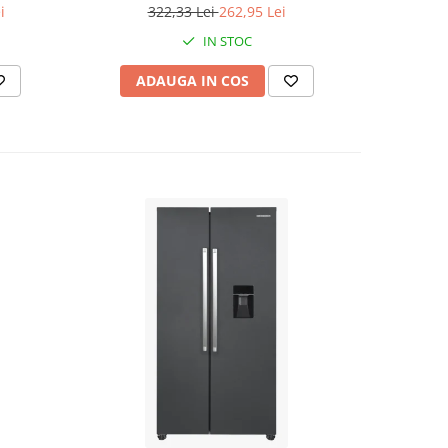
m² 40 c Detoolz DZ-EI110
i
322,33 Lei
262,95 Lei
3
IN STOC
ADAUGA IN COS
AD