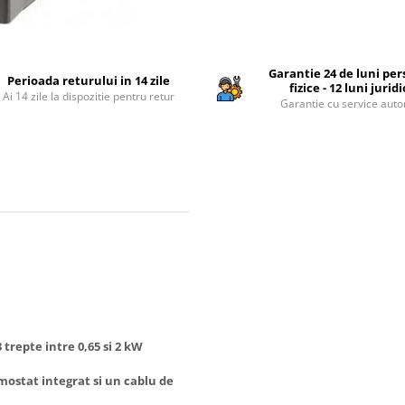
Garantie 24 de luni pe
Perioada returului in 14 zile
fizice - 12 luni jurid
Ai 14 zile la dispozitie pentru retur
Garantie cu service auto
trepte intre 0,65 si 2 kW
ostat integrat si un cablu de