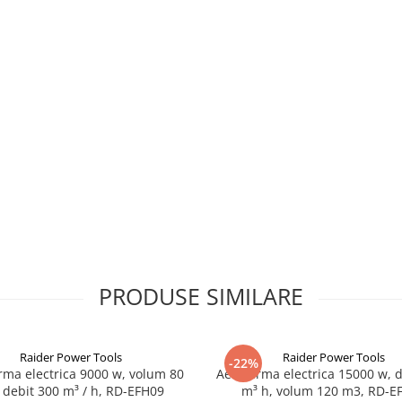
PRODUSE SIMILARE
Raider Power Tools
Raider Power Tools
-22%
rma electrica 9000 w, volum 80
Aeroterma electrica 15000 w, d
 debit 300 m³ / h, RD-EFH09
m³ h, volum 120 m3, RD-E