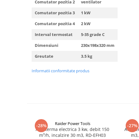
Comutator pozitia 2
ventilator
Truse de scule
Masini de spalat rufe cu uscator
Comutator pozitia 3
1 kW
Truse de lipit PPR
Uscatoare de rufe
Ventuze cu brate pentru transport
Comutator pozitia 4
2 kW
Masini de facut paine
Vibratoare beton
Pachete electrocasnice
Interval termostat
5-35 grade C
incorporabile
Dimensiuni
230x198x320 mm
Seturi oale
Greutate
3.5 kg
SANDWICH MAKER
Storcatoare de fructe
Informatii conformitate produs
Televizoare
Raider Power Tools
-28%
-27%
Aeroterma electrica 3 kw, debit 150
Aerote
m³/h, incalzire 30 m3, RD-EFH03
m3,