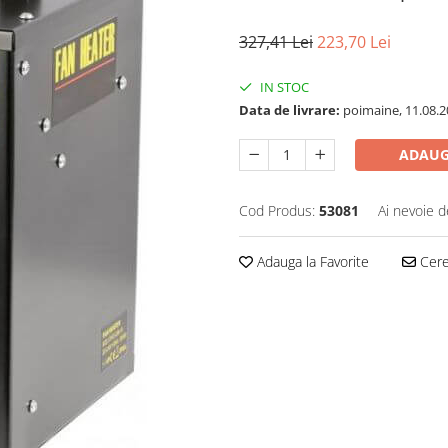
327,41 Lei
223,70 Lei
IN STOC
Data de livrare:
poimaine, 11.08.2
ADAUG
Cod Produs:
53081
Ai nevoie d
Adauga la Favorite
Cere 