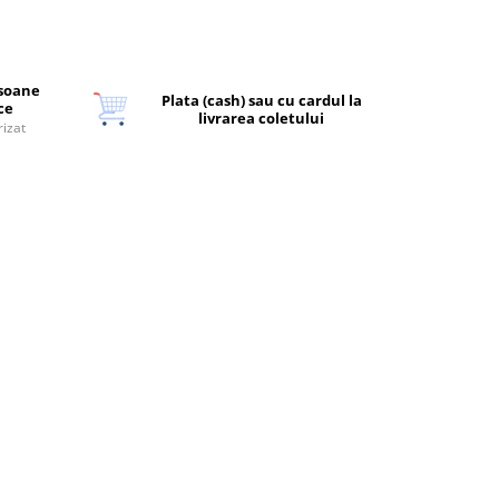
rsoane
Plata (cash) sau cu cardul la
ice
livrarea coletului
rizat