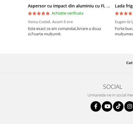
Aspersor cu impact din aluminiu cu FI, Presiune (bar)1.5-5, Diametru de aspersie (m)32-58
Achizitie verificata
Voicu Costel,
Acum 5 ore
Eugen Gri
Este exact ce am comandat,livrare a doua
Forte bun,
zi.Foarte mulțumit.
mulțumesc
Cat
SOCIAL
Urmareste-ne in social me