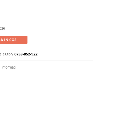
026
A IN COS
e ajutor?
0753-852-922
informatii