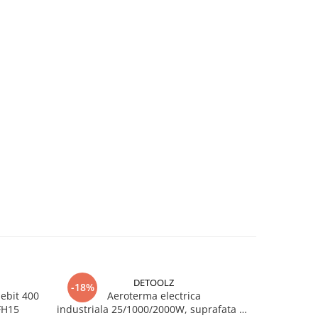
DETOOLZ
-18%
-22%
ebit 400
Aeroterma electrica
Aeroterma
FH15
industriala 25/1000/2000W, suprafata 20
25/2000/