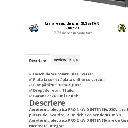
Piese si consumabile pentru
Convectoare
Fierastraie electrice
MOTOCOSITORI
Distribuie
Purificatoare aer
Freze de zapada
Plantatoare + Semanatori
pe
Radiatoare
Livrare rapida prin GLS si FAN
Facebook
Freze si carote
Scarificatoare
Courier
Sobe pe gaz
12-24 de ore in toata tara
Generatoare
Sere si solarii
Tunuri de caldura
Lampi solare
Tocatoare fan, crengi, tulpini
Ventilatoare
Ventilatoare Industriale
Masini de slefuit
Chiuvete bucatarie
Malaxoare
Review-uri
(0)
Descriere
Deshidratoare
Macarale si electopalane
✅ Deschiderea coletului la livrare:
Dozatoare de apa
Masini de tencuit
✅ Plata la curier / plata online cu cardul:
Espressoare, cafetiere si rasnite
✅ Cumpărături 100% sigure:
Masini de taiat placi ceramice /
✅ Drept de retur: 14 zile:
gresie / faianta / parchet
Fiare de calcat / Mese pentru
✅ Garantie: 24 Luni / 2 Ani:
calcat
Descriere
Masini de canelat
Forme de prajituri
Aeroterma electrica PRO 2 kW D INTENSIV, 230V, are 3 
Menghine
putere de incalzire, la un debit de aer de 186 m³/h.
Hote
Motoare termice
Aeroterma electrica PRO 2 kW D INTENSIV are un term
Hote Decorative
racordare integrat.
Motoare electrice