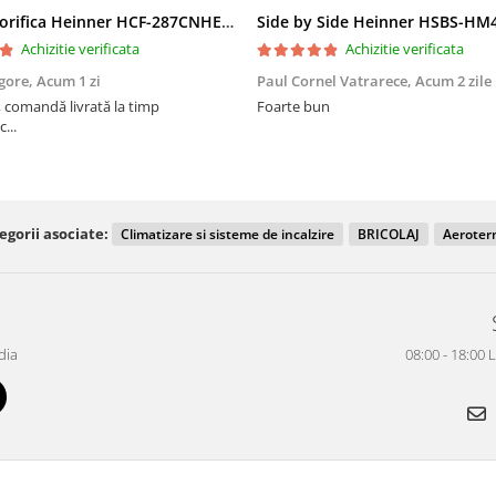
Lada frigorifica Heinner HCF-287CNHE++, 287 l, Clasa E, Compresor inverter, Iluminare LED, Functionalitate frigider, Alb
Achizitie verificata
Achizitie verificata
gore,
Acum 1 zi
Paul Cornel Vatrarece,
Acum 2 zile
 comandă livrată la timp
Foarte bun
...
egorii asociate:
Climatizare si sisteme de incalzire
BRICOLAJ
Aeroter
dia
08:00 - 18:00 