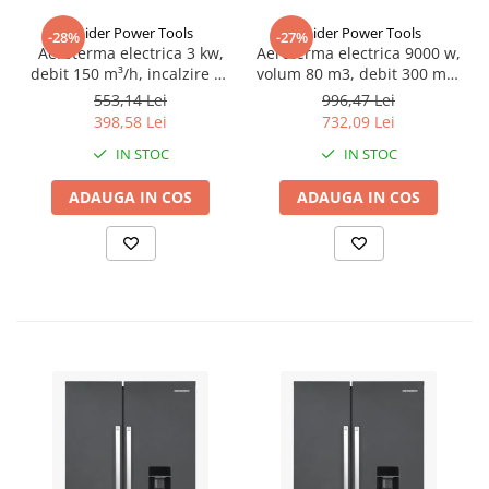
Raider Power Tools
Raider Power Tools
-28%
-27%
Aeroterma electrica 3 kw,
Aeroterma electrica 9000 w,
debit 150 m³/h, incalzire 30
volum 80 m3, debit 300 m³ /
m3, RD-EFH03
h, RD-EFH09
553,14 Lei
996,47 Lei
398,58 Lei
732,09 Lei
IN STOC
IN STOC
ADAUGA IN COS
ADAUGA IN COS