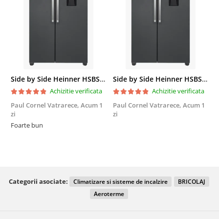
Side by Side Heinner HSBS-HM439NFINVDGWDE++, Total No Frost, Compresor Inverter, Dozator Apa, Display Touch LED, 439 L, Clasa E, Gri Antracit Texturat
Side by Side Heinner HSBS-HM439NFINVDGWDE++, Total No Frost, Compresor Inverter, Dozator Apa, Display Touch LED, 439 L, Clasa E, Gri Antracit Texturat
Achizitie verificata
Achizitie verificata
Paul Cornel Vatrarece,
Acum 1
Paul Cornel Vatrarece,
Acum 1
M
zi
zi
F
Foarte bun
Categorii asociate:
Climatizare si sisteme de incalzire
BRICOLAJ
Aeroterme