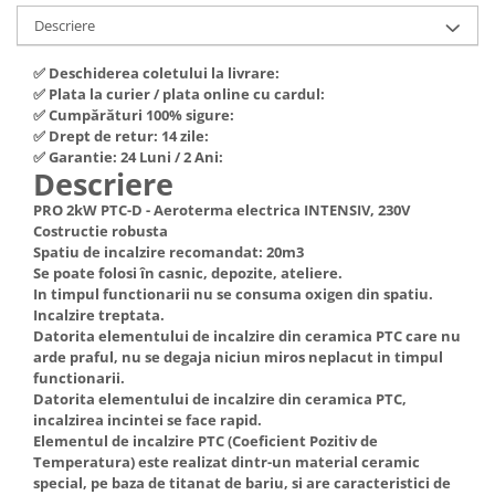
Hote Telescopice
Descriere
Nivela de masurat
Hote Traditionale
Pistoale de impact electrice si
✅ Deschiderea coletului la livrare:
Hote Incorporabile
pneumatice
✅ Plata la curier / plata online cu cardul:
Hote Country
✅ Cumpărături 100% sigure:
Pistoale de vopsit
Hote Insula
✅ Drept de retur: 14 zile:
✅ Garantie: 24 Luni / 2 Ani:
Prelungitoare
Hote Cupolare
Descriere
Polizoare electrice de banc si
Accesorii, consumabile hote
PRO 2kW PTC-D - Aeroterma electrica INTENSIV, 230V
unghiulare
Masini de tocat carne
Costructie robusta
Rindele si freze pentru lemn
Spatiu de incalzire recomandat: 20m3
Masini de carnati ( CARNATARI )
Se poate folosi în casnic, depozite, ateliere.
Redresoare auto - roboti de
Masini de spalat vase
In timpul functionarii nu se consuma oxigen din spatiu.
pornire
Incalzire treptata.
Masini de spalat vase incorporabile
Datorita elementului de incalzire din ceramica PTC care nu
Suflante cu aer cald
Masini de spalat vase
arde praful, nu se degaja niciun miros neplacut in timpul
Scari metalice
independente
functionarii.
Datorita elementului de incalzire din ceramica PTC,
Masini de spalat rufe
Strungurii
incalzirea incintei se face rapid.
Masini de spalat rufe frontale
Elementul de incalzire PTC (Coeficient Pozitiv de
Scule cu acumulator
Temperatura) este realizat dintr-un material ceramic
Masini de spalat rufe verticale
Scule pentru electricieni
special, pe baza de titanat de bariu, si are caracteristici de
Masini de spalat rufe incorporabile