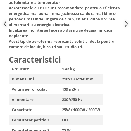
autolimitare a temperaturii.
Truse de scule
Masini de spalat rufe cu uscator
Aerotermele cu PTC sunt recomandate pentru o eficienta
Truse de lipit PPR
energetica mai buna, inmagazineaza caldura mai bine o
Uscatoare de rufe
perioada mai indelungata de timp, chiar si dupa oprirea
Ventuze cu brate pentru transport
Masini de facut paine
alimentarii cu energie electrica.
Incalzirea incintei se face rapid si nu se degaja mirosuri
Vibratoare beton
Pachete electrocasnice
neplacute.
incorporabile
Acest tip de aeroterma reprezinta solutia ideala pentru
Seturi oale
camere de locuit, birouri sau studiouri.
SANDWICH MAKER
Caracteristici
Storcatoare de fructe
Greutate
1.45 kg
Televizoare
Dimensiuni
210x130x260 mm
Volum aer circulat
139 m3/h
Alimentare
230 V/50 Hz
Capacitate
25W / 1000W / 2000W
Comutator pozitia 1
OFF
Comutator pozitia 2
25 W