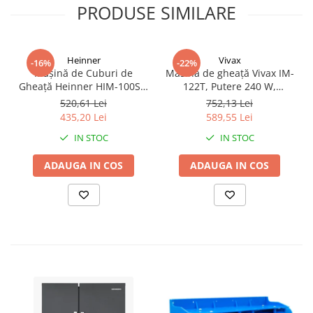
PRODUSE SIMILARE
Heinner
Vivax
-16%
-22%
Mașină de Cuburi de
Masina de gheață Vivax IM-
Gheață Heinner HIM-100SL,
122T, Putere 240 W,
12 kg/24h, 2 Dimensiuni
Rezervor de apă 2.2 l,
520,61 Lei
752,13 Lei
Cuburi, 1L, Auto-curățare,
Rezervor de gheață 0.7 l,
435,20 Lei
589,55 Lei
120W, Silver
Creaaza cuburi intre 6 - 13
IN STOC
IN STOC
minute, Marimi variabile
ale cuburilor de gheață,
ADAUGA IN COS
ADAUGA IN COS
Argintiu