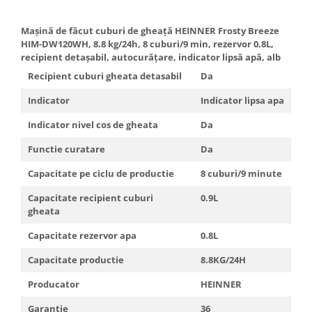
Hote Telescopice
Nivela de masurat
Hote Traditionale
Mașină de făcut cuburi de gheață HEINNER Frosty Breeze
Pistoale de impact electrice si
HIM-DW120WH, 8.8 kg/24h, 8 cuburi/9 min, rezervor 0.8L,
Hote Incorporabile
pneumatice
recipient detașabil, autocurățare, indicator lipsă apă, alb
Hote Country
Recipient cuburi gheata detasabil
Da
Pistoale de vopsit
Hote Insula
Prelungitoare
Indicator
Indicator lipsa apa
Hote Cupolare
Polizoare electrice de banc si
Accesorii, consumabile hote
Indicator nivel cos de gheata
Da
unghiulare
Masini de tocat carne
Functie curatare
Da
Rindele si freze pentru lemn
Masini de carnati ( CARNATARI )
Capacitate pe ciclu de productie
8 cuburi/9 minute
Redresoare auto - roboti de
Masini de spalat vase
pornire
Capacitate recipient cuburi
0.9L
Masini de spalat vase incorporabile
gheata
Suflante cu aer cald
Masini de spalat vase
Scari metalice
independente
Capacitate rezervor apa
0.8L
Masini de spalat rufe
Strungurii
Capacitate productie
8.8KG/24H
Masini de spalat rufe frontale
Scule cu acumulator
Producator
HEINNER
Masini de spalat rufe verticale
Scule pentru electricieni
Garantie
36
Masini de spalat rufe incorporabile