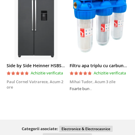
Side by Side Heinner HSBS-HM439NFINVDGWDE++, Total No Frost, Compresor Inverter, Dozator Apa, Display Touch LED, 439 L, Clasa E, Gri Antracit Texturat
Filtru apa triplu cu carbune/bumbac/sita 3x3/4"*10
Achizitie verificata
Achizitie verificata
Paul Cornel Vatrarece,
Acum 2
Mihai Tudor,
Acum 3 zile
V
ore
Foarte bun .
Fo
R
Categorii asociate:
Electronice & Electrocasnice