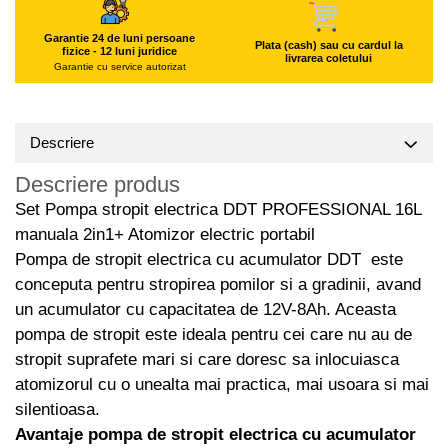
Hote Telescopice
Pistoale de impact electrice si
Garantie 24 de luni persoane
pneumatice
Hote Traditionale
Plata (cash) sau cu cardul la
fizice - 12 luni juridice
livrarea coletului
Garantie cu service autorizat
Hote Incorporabile
Pistoale de vopsit
Hote Country
Prelungitoare
Hote Insula
Polizoare electrice de banc si
Descriere
Hote Cupolare
unghiulare
Accesorii, consumabile hote
Descriere produs
Rindele si freze pentru lemn
Masini de tocat carne
Set Pompa stropit electrica DDT PROFESSIONAL 16L
Redresoare auto - roboti de
Masini de carnati ( CARNATARI )
manuala 2in1+ Atomizor electric portabil
pornire
Pompa de stropit electrica cu acumulator DDT este
Masini de spalat vase
Suflante cu aer cald
conceputa pentru stropirea pomilor si a gradinii, avand
Masini de spalat vase incorporabile
Scari metalice
un acumulator cu capacitatea de 12V-8Ah. Aceasta
Masini de spalat vase independente
Strungurii
pompa de stropit este ideala pentru cei care nu au de
Masini de spalat rufe
stropit suprafete mari si care doresc sa inlocuiasca
Scule cu acumulator
Masini de spalat rufe frontale
atomizorul cu o unealta mai practica, mai usoara si mai
Scule pentru electricieni
Masini de spalat rufe verticale
silentioasa.
Truse de scule
Masini de spalat rufe incorporabile
Avantaje pompa de stropit electrica cu acumulator