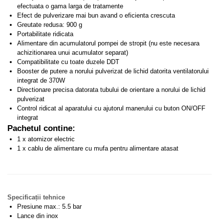
efectuata o gama larga de tratamente
Efect de pulverizare mai bun avand o eficienta crescuta
Greutate redusa: 900 g
Portabilitate ridicata
Alimentare din acumulatorul pompei de stropit (nu este necesara
achizitionarea unui acumulator separat)
Compatibilitate cu toate duzele DDT
Booster de putere a norului pulverizat de lichid datorita ventilatorului
integrat de 370W
Directionare precisa datorata tubului de orientare a norului de lichid
pulverizat
Control ridicat al aparatului cu ajutorul manerului cu buton ON/OFF
integrat
Pachetul contine:
1 x atomizor electric
1 x cablu de alimentare cu mufa pentru alimentare atasat
Specificații tehnice
Presiune max.: 5.5 bar
Lance din inox