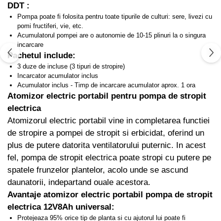
Truse de lipit PPR
Masini de spalat rufe cu uscator
DDT
:
Uscatoare de rufe
Pompa poate fi folosita pentru toate tipurile de culturi: sere, livezi cu
Ventuze cu brate pentru transport
pomi fructiferi, vie, etc.
Masini de facut paine
Vibratoare beton
Acumulatorul pompei are o autonomie de 10-15 plinuri la o singura
Pachete electrocasnice
incarcare
incorporabile
Pachetul include:
3 duze de incluse (3 tipuri de stropire)
Seturi oale
Incarcator acumulator inclus
SANDWICH MAKER
Acumulator inclus - Timp de incarcare acumulator aprox. 1 ora
Atomizor electric portabil pentru pompa de stropit
Storcatoare de fructe
electrica
Televizoare
Atomizorul electric portabil vine in completarea functiei
de stropire a pompei de stropit si erbicidat, oferind un
plus de putere datorita ventilatorului puternic. In acest
fel, pompa de stropit electrica poate stropi cu putere pe
spatele frunzelor plantelor, acolo unde se ascund
daunatorii, indepartand ouale acestora.
Avantaje atomizor electric portabil pompa de stropit
electrica 12V8Ah universal:
Protejeaza 95% orice tip de planta si cu ajutorul lui poate fi