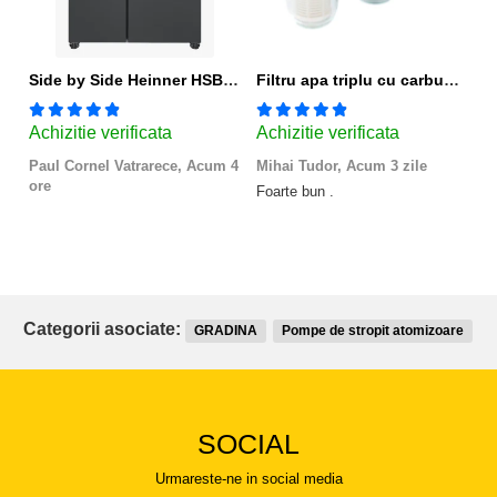
Side by Side Heinner HSBS-HM439NFINVDGWDE++, Total No Frost, Compresor Inverter, Dozator Apa, Display Touch LED, 439 L, Clasa E, Gri Antracit Texturat
Filtru apa triplu cu carbune/bumbac/sita 3x3/4"*10
Achizitie verificata
Achizitie verificata
A
Paul Cornel Vatrarece,
Acum 4
Mihai Tudor,
Acum 3 zile
V
ore
Foarte bun .
Foa
Ra
Categorii asociate:
GRADINA
Pompe de stropit atomizoare
SOCIAL
Urmareste-ne in social media