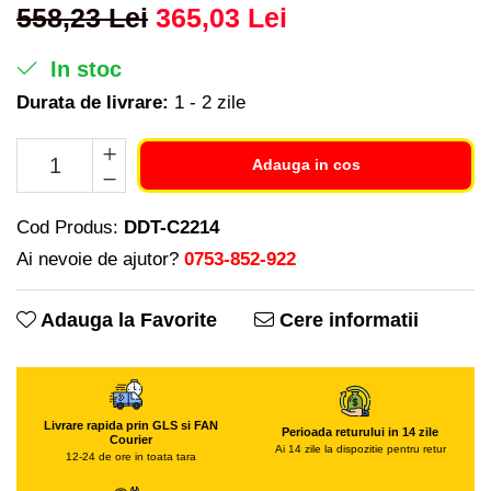
Piese si consumabile pentru
558,23 Lei
365,03 Lei
Freze de zapada
Convectoare
MOTOCOSITORI
Freze si carote
Purificatoare aer
Plantatoare + Semanatori
In stoc
Radiatoare
Generatoare
Scarificatoare
Durata de livrare:
1 - 2 zile
Sobe pe gaz
Lampi solare
Sere si solarii
Tunuri de caldura
Masini de slefuit
Adauga in cos
Tocatoare fan, crengi, tulpini
Ventilatoare
Malaxoare
Ventilatoare Industriale
Macarale si electopalane
Chiuvete bucatarie
Cod Produs:
DDT-C2214
Masini de tencuit
Deshidratoare
Ai nevoie de ajutor?
0753-852-922
Masini de taiat placi ceramice /
Dozatoare de apa
gresie / faianta / parchet
Adauga la Favorite
Cere informatii
Espressoare, cafetiere si rasnite
Masini de canelat
Fiare de calcat / Mese pentru
Menghine
calcat
Motoare termice
Forme de prajituri
Livrare rapida prin GLS si FAN
Perioada returului in 14 zile
Courier
Motoare electrice
Hote
Ai 14 zile la dispozitie pentru retur
12-24 de ore in toata tara
Nivela de masurat
Hote Decorative