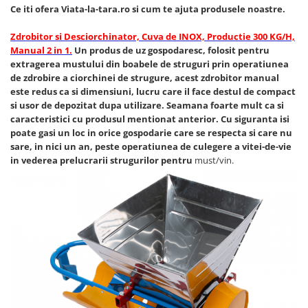
Piese si consumabile pentru
Ce iti ofera Viata-la-tara.ro si cum te ajuta produsele noastre.
Convectoare
Fierastraie electrice
MOTOCOSITORI
Purificatoare aer
Zdrobitor si Desciorchinator, Cuva de INOX, Productie 300 KG/H,
Freze de zapada
Plantatoare + Semanatori
Radiatoare
Manual 2 in 1.
Un produs de uz gospodaresc, folosit pentru
Freze si carote
Scarificatoare
extragerea mustului din boabele de struguri prin operatiunea
Sobe pe gaz
de zdrobire a ciorchinei de strugure, acest zdrobitor manual
Generatoare
Sere si solarii
Tunuri de caldura
este redus ca si dimensiuni, lucru care il face destul de compact
Lampi solare
Tocatoare fan, crengi, tulpini
Ventilatoare
si usor de depozitat dupa utilizare. Seamana foarte mult ca si
caracteristici cu produsul mentionat anterior. Cu siguranta isi
Ventilatoare Industriale
Masini de slefuit
poate gasi un loc in orice gospodarie care se respecta si care nu
Chiuvete bucatarie
Malaxoare
sare, in nici un an, peste operatiunea de culegere a vitei-de-vie
in vederea prelucrarii strugurilor pentru
must/vin.
Deshidratoare
Macarale si electopalane
Dozatoare de apa
Masini de tencuit
Espressoare, cafetiere si rasnite
Masini de taiat placi ceramice /
gresie / faianta / parchet
Fiare de calcat / Mese pentru
calcat
Masini de canelat
Forme de prajituri
Menghine
Hote
Motoare termice
Hote Decorative
Motoare electrice