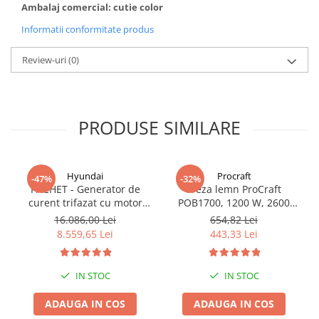
Ambalaj comercial: cutie color
Informatii conformitate produs
Review-uri
(0)
PRODUSE SIMILARE
Hyundai
Procraft
-47%
-32%
PACHET - Generator de
Freza lemn ProCraft
curent trifazat cu motor
POB1700, 1200 W, 2600
diesel Hyundai DHY8600SE-
Rpm cu 12 freze pentru
16.086,00 Lei
654,82 Lei
T, putere motor 12 CP,
lemn incluse in pachet
8.559,65 Lei
443,33 Lei
Putere maxima 7.9 kVA,
tensiune 380 / 220 V +
Automatizare trifazata
IN STOC
IN STOC
ATS12-3P
ADAUGA IN COS
ADAUGA IN COS