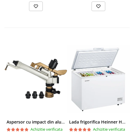
Aspersor cu impact din aluminiu cu FI, Presiune (bar)1.5-5, Diametru de aspersie (m)32-58
Lada frigorifica Heinner HCF-287CNHE++, 287 l, Clasa E, Compresor inverter, Iluminare LED, Functionalitate frigider, Alb
Achizitie verificata
Achizitie verificata