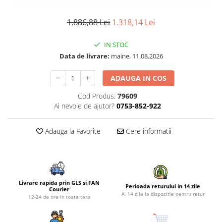
Piese si consumabile pentru
Convectoare
Fierastraie electrice
MOTOCOSITORI
1.886,88 Lei
1.318,14 Lei
Purificatoare aer
Freze de zapada
Plantatoare + Semanatori
Radiatoare
Freze si carote
Scarificatoare
IN STOC
Sobe pe gaz
Data de livrare:
maine, 11.08.2026
Generatoare
Sere si solarii
Tunuri de caldura
Lampi solare
Tocatoare fan, crengi, tulpini
Ventilatoare
ADAUGA IN COS
Ventilatoare Industriale
Masini de slefuit
Cod Produs:
79609
Chiuvete bucatarie
Malaxoare
Ai nevoie de ajutor?
0753-852-922
Deshidratoare
Macarale si electopalane
Dozatoare de apa
Adauga la Favorite
Cere informatii
Masini de tencuit
Espressoare, cafetiere si rasnite
Masini de taiat placi ceramice /
gresie / faianta / parchet
Fiare de calcat / Mese pentru
calcat
Masini de canelat
Livrare rapida prin GLS si FAN
Perioada returului in 14 zile
Forme de prajituri
Courier
Menghine
Ai 14 zile la dispozitie pentru retur
12-24 de ore in toata tara
Hote
Motoare termice
Hote Decorative
Motoare electrice