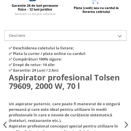
Hote Telescopice
Garantie 24 de luni persoane
Plata (cash) sau cu cardul la
Nivela de masurat
fizice - 12 luni juridice
livrarea coletului
Hote Traditionale
Garantie cu service autorizat
Pistoale de impact electrice si
Hote Incorporabile
pneumatice
Hote Country
Pistoale de vopsit
Hote Insula
Descriere
Prelungitoare
Hote Cupolare
✅ Deschiderea coletului la livrare:
Polizoare electrice de banc si
Accesorii, consumabile hote
✅ Plata la curier / plata online cu cardul:
unghiulare
Masini de tocat carne
✅ Cumpărături 100% sigure:
✅ Drept de retur: 14 zile:
Rindele si freze pentru lemn
Masini de carnati ( CARNATARI )
✅ Garantie: 24 Luni / 2 Ani:
Redresoare auto - roboti de
Aspirator profesional Tolsen
Masini de spalat vase
pornire
79609, 2000 W, 70 l
Masini de spalat vase incorporabile
Suflante cu aer cald
Masini de spalat vase
Scari metalice
independente
Un aspirator puternic, care poate fi manevrat de o singură
Masini de spalat rufe
Strungurii
persoană și care este ideal pentru utilizare în medii
profesionale în care e nevoie de curățenie sistematică
Masini de spalat rufe frontale
Scule cu acumulator
(hoteluri, restaurante etc.).
Masini de spalat rufe verticale
Scule pentru electricieni
Aspirator profesional conceput special pentru utilizare în
Masini de spalat rufe incorporabile