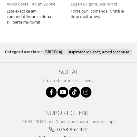
Voicu Costel,
Acum 22 ore
Eugen Grigore,
Acum 1 zi
P
z
Este exact ce am
Forte bun, comandă livrată la
comandat,livrare a doua
timp mulțumesc...
F
zi.Foarte mulțumit.
Categorii asociate:
BRICOLAJ
Aspiratoare uscat, umed si cenusa
SOCIAL
Urmareste-ne in social media
SUPORT CLIENTI
08:00 - 18:00 Luni - Vineri (comenzi online non-stop)
0753-852-922