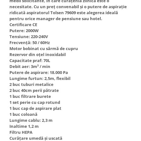
medii solicitante, în care curățenia zilnică este o
Truse de scule
necesitate. Cu un preț convenabil și o putere de aspirație
Masini de spalat rufe cu uscator
ridicată aspiratorul Tolsen 79609 este alegerea ideală
Truse de lipit PPR
Uscatoare de rufe
pentru orice manager de pensiune sau hotel.
Ventuze cu brate pentru transport
Masini de facut paine
Certificare CE
Putere: 2000W
Vibratoare beton
Pachete electrocasnice
Tensiune: 220-240V
incorporabile
Frecvență: 50 / 60Hz
Motor bobinat cu sârmă de cupru
Seturi oale
Rezervor din oțel inoxidabil
SANDWICH MAKER
Capacitate praf: 70L
Debit aer: 3m³ / min
Storcatoare de fructe
Putere de aspirare: 18.000 Pa
Lungime furtun: 2,5m, flexibil
Televizoare
2 buc tuburi metalice
2 buc 40cm perii pătrate
1 buc filtrare burete
1 set perie cu cap rotund
1 buc cap de aspirare plat
1 buc coloană
Lungime cablu: 2,3 m
Inaltime 1,2 m
Filtru HEPA
Curățare umedă și uscată