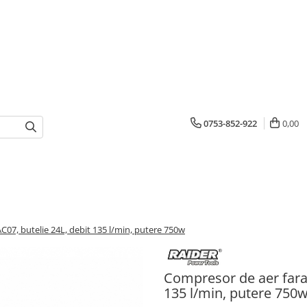
0753-852-922
0,00
C07, butelie 24L, debit 135 l/min, putere 750w
Compresor de aer fara 
135 l/min, putere 750