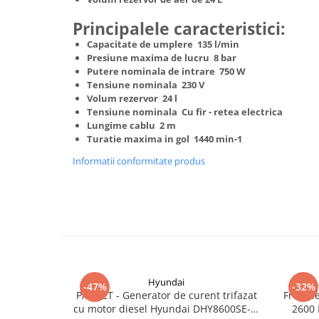
Truse de scule
Masini de spalat rufe cu uscator
Principalele caracteristici:
Truse de lipit PPR
Uscatoare de rufe
Capacitate de umplere 135 l/min
Ventuze cu brate pentru transport
Masini de facut paine
Presiune maxima de lucru 8 bar
Putere nominala de intrare 750 W
Vibratoare beton
Pachete electrocasnice
Tensiune nominala 230 V
incorporabile
Volum rezervor 24 l
Tensiune nominala Cu fir - retea electrica
Seturi oale
Lungime cablu 2 m
SANDWICH MAKER
Turatie maxima in gol 1440 min-1
Storcatoare de fructe
Informatii conformitate produs
Televizoare
Hyundai
-47%
-32%
PACHET - Generator de curent trifazat
Freza l
cu motor diesel Hyundai DHY8600SE-T,
2600 