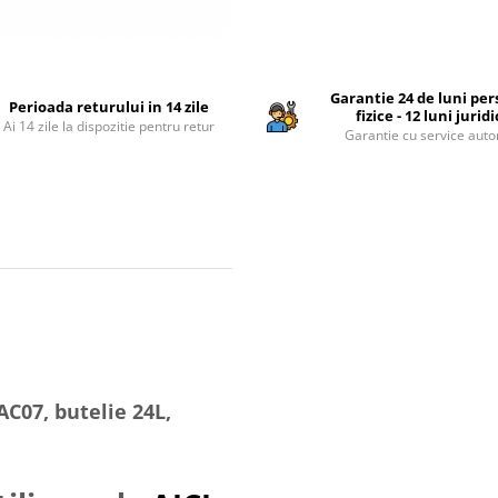
Garantie 24 de luni pe
Perioada returului in 14 zile
fizice - 12 luni jurid
Ai 14 zile la dispozitie pentru retur
Garantie cu service auto
C07, butelie 24L,