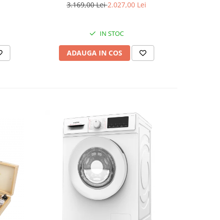
3.169,00 Lei
2.027,00 Lei
8
IN STOC
ADAUGA IN COS
AD