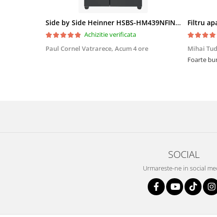
Side by Side Heinner HSBS-HM439NFINVDGWDE++, Total No Frost, Compresor Inverter, Dozator Apa, Display Touch LED, 439 L, Clasa E, Gri Antracit Texturat
Achizitie verificata
Paul Cornel Vatrarece,
Acum 4 ore
Mihai Tu
Foarte bun
SOCIAL
Urmareste-ne in social me