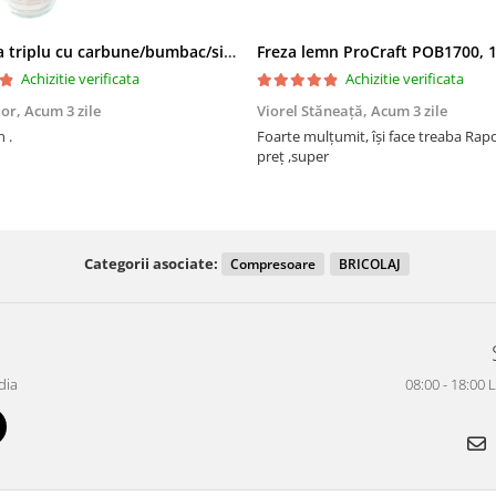
Filtru apa triplu cu carbune/bumbac/sita 3x3/4"*10
Achizitie verificata
Achizitie verificata
dor,
Acum 3 zile
Viorel Stăneață,
Acum 3 zile
 .
Foarte mulțumit, își face treaba Raport calitate
preț ,super
Categorii asociate:
Compresoare
BRICOLAJ
dia
08:00 - 18:00 