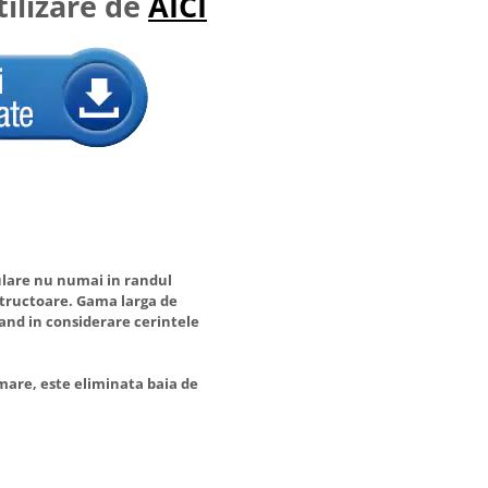
ilizare de
AICI
pulare nu numai in randul
nstructoare. Gama larga de
uand in considerare cerintele
mare, este eliminata baia de