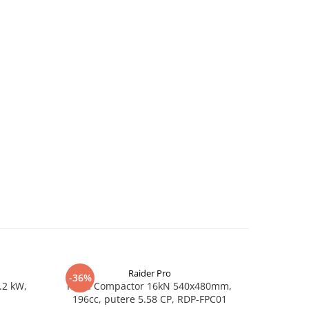
Raider Pro
-36%
-25%
.2 kW,
Placa Compactor 16kN 540x480mm,
Slefuitor
196cc, putere 5.58 CP, RDP-FPC01
aspirator