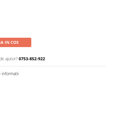
A IN COS
de ajutor?
0753-852-922
informatii