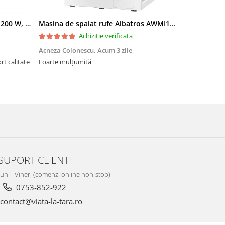
Freza lemn ProCraft POB1700, 1200 W, 2600 Rpm cu 12 freze pentru lemn incluse in pachet
Masina de spalat rufe Albatros AWMI14125 12 kg 1400 rpm Motor Inverter Clasa A 20% Spalare cu abur Alb
Achizitie verificata
Acneza Colonescu,
Acum 3 zile
Radu Floren
Foarte mulțumită
Foarte bună!
SUPORT CLIENTI
Luni - Vineri (comenzi online non-stop)
0753-852-922
contact@viata-la-tara.ro