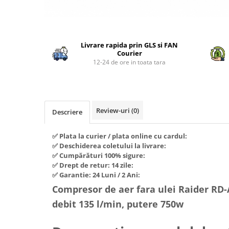
Piese si consumabile pentru
Convectoare
Fierastraie electrice
MOTOCOSITORI
Purificatoare aer
Distribuie
Freze de zapada
Plantatoare + Semanatori
pe
Radiatoare
Freze si carote
Scarificatoare
Livrare rapida prin GLS si FAN
Facebook
Sobe pe gaz
Courier
Generatoare
Sere si solarii
12-24 de ore in toata tara
Tunuri de caldura
Lampi solare
Tocatoare fan, crengi, tulpini
Ventilatoare
Ventilatoare Industriale
Masini de slefuit
Chiuvete bucatarie
Malaxoare
Review-uri
(0)
Descriere
Deshidratoare
Macarale si electopalane
Dozatoare de apa
✅ Plata la curier / plata online cu cardul:
Masini de tencuit
✅ Deschiderea coletului la livrare:
Espressoare, cafetiere si rasnite
Masini de taiat placi ceramice /
✅ Cumpărături 100% sigure:
gresie / faianta / parchet
✅ Drept de retur: 14 zile:
Fiare de calcat / Mese pentru
✅ Garantie: 24 Luni / 2 Ani:
calcat
Masini de canelat
Compresor de aer fara ulei Raider RD-A
Forme de prajituri
Menghine
debit 135 l/min, putere 750w
Hote
Motoare termice
Hote Decorative
Motoare electrice