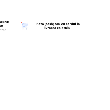
rsoane
Plata (cash) sau cu cardul la
ice
livrarea coletului
rizat