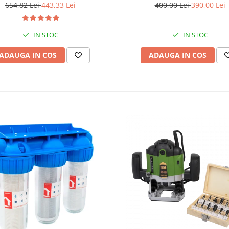
incluse in pachet
654,82 Lei
443,33 Lei
400,00 Lei
390,00 Lei
IN STOC
IN STOC
ADAUGA IN COS
ADAUGA IN COS