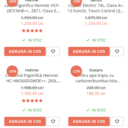
Heinner
Samus
-36%
-33%
Lada frigorifica Heinner HCF-
Cuptor Electric 74L, Clasa A+,
287CNHE++, 287 l, Clasa E,
13 Funcții, Touch Control LED,
Compresor inverter, Iluminare
Panou Sticlă Neagră – Grill,
1.969,00 Lei
1.879,00 Lei
LED, Functionalitate frigider,
Convectie 3D, Autocurățare
1.259,00 Lei
1.259,00 Lei
Alb
Catalitică + Accesorii Incluse
IN STOC
IN STOC
ADAUGA IN COS
ADAUGA IN COS
Heinner
Everpro
-30%
-23%
Combină frigorifică Heinner
Filtru apa triplu cu
HC-HM260DGWDE++, 260L,
carbune/bumbac/sita
Clasa E, Dozator Apă, Control
3x3/4"*10
1.988,00 Lei
243,00 Lei
Electronic, LED, 180 cm, Gri
1.395,00 Lei
188,00 Lei
Antracit Texturat
IN STOC
IN STOC
ADAUGA IN COS
ADAUGA IN COS