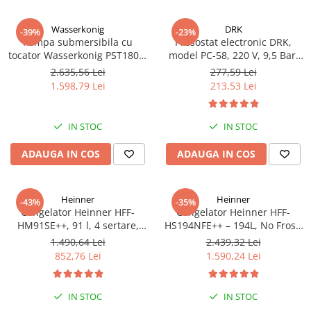
Wasserkonig
DRK
-39%
-23%
Pompa submersibila cu
Presostat electronic DRK,
tocator Wasserkonig PST1800,
model PC-58, 220 V, 9,5 Bar,
particule max. 10 mm, putere
1Kw, 10A
2.635,56 Lei
277,59 Lei
1800 W, debit 17500 l/h,
1.598,79 Lei
213,53 Lei
inaltime refulare 11.5 m
IN STOC
IN STOC
ADAUGA IN COS
ADAUGA IN COS
Heinner
Heinner
-43%
-35%
Congelator Heinner HFF-
Congelator Heinner HFF-
HM91SE++, 91 l, 4 sertare,
HS194NFE++ – 194L, No Frost,
Control mecanic, Clasa E, H 85
6 Compartimente, Control
1.490,64 Lei
2.439,32 Lei
cm, Argintiu
Electronic
852,76 Lei
1.590,24 Lei
IN STOC
IN STOC