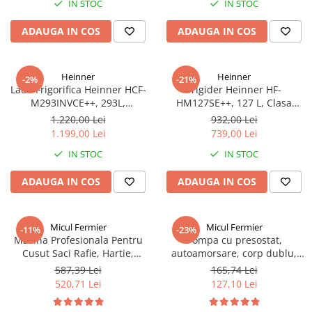
IN STOC
IN STOC
ADAUGA IN COS
ADAUGA IN COS
Heinner
Heinner
-2%
-21%
Lada Frigorifica Heinner HCF-
Frigider Heinner HF-
M293INVCE++, 293L,
HM127SE++, 127 L, Clasa
Convertibila
energetică E, Dezghețare
1.220,00 Lei
932,00 Lei
Frigider/Congelator,
automată, Control mecanic cu
1.199,00 Lei
739,00 Lei
Compresor Inverter, Clasa
termostat ajustabil, Ușă
IN STOC
IN STOC
Energetica E, 2 Cosuri, Lumina
reversibilă, LED, Argintiu
LED, Alb
ADAUGA IN COS
ADAUGA IN COS
Micul Fermier
Micul Fermier
-11%
-23%
Masina Profesionala Pentru
Pompa cu presostat,
Cusut Saci Rafie, Hartie,
autoamorsare, corp dublu,
Panza-Plastic 210w taiere
12V, 8 litri / minut, 110PSI, 7.5
587,39 Lei
165,74 Lei
automata, Micul Fermier GF-
bari Pandora
520,71 Lei
127,10 Lei
1681