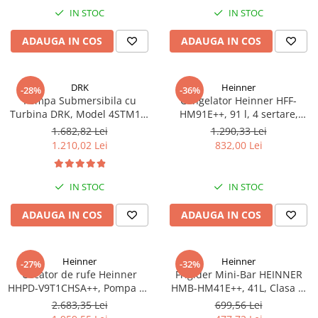
IN STOC
IN STOC
ADAUGA IN COS
ADAUGA IN COS
DRK
Heinner
-28%
-36%
Pompa Submersibila cu
Congelator Heinner HFF-
Turbina DRK, Model 4STM10-
HM91E++, 91 l, 4 sertare,
12, ieșire pe 2 Țoli, refulare la
Clasa E, Control mecanic, H 85
1.682,82 Lei
1.290,33 Lei
74 m, putere 1.8kW 2.5cp, 12
cm, Alb
1.210,02 Lei
832,00 Lei
turbine, debit 14400 m/h
IN STOC
IN STOC
ADAUGA IN COS
ADAUGA IN COS
Heinner
Heinner
-27%
-32%
Uscator de rufe Heinner
Frigider Mini-Bar HEINNER
HHPD-V9T1CHSA++, Pompa de
HMB-HM41E++, 41L, Clasa E,
caldura, 9 kg, Clasa A++,
Alb, Răcire Statică
2.683,35 Lei
699,56 Lei
Functie Anti-sifonare, Argintiu