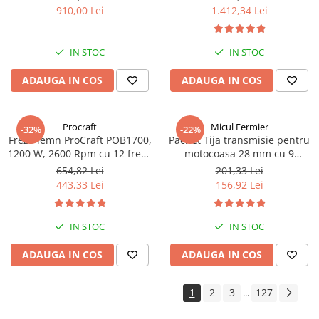
de siguranță plită și cuptor,
m³/h, putere 2500 W, 20
910,00 Lei
1.412,34 Lei
Capac metalic, Argintiu
turbine, Inox, 30 m cablu
IN STOC
IN STOC
ADAUGA IN COS
ADAUGA IN COS
Procraft
Micul Fermier
-32%
-22%
Freza lemn ProCraft POB1700,
Pachet Tija transmisie pentru
1200 W, 2600 Rpm cu 12 freze
motocoasa 28 mm cu 9
pentru lemn incluse in pachet
caneluri+Angrenaj unghiular,
654,82 Lei
201,33 Lei
9 caneluri cu 28 mm+Cap
443,33 Lei
156,92 Lei
superior
IN STOC
IN STOC
ADAUGA IN COS
ADAUGA IN COS
1
2
3
127
...