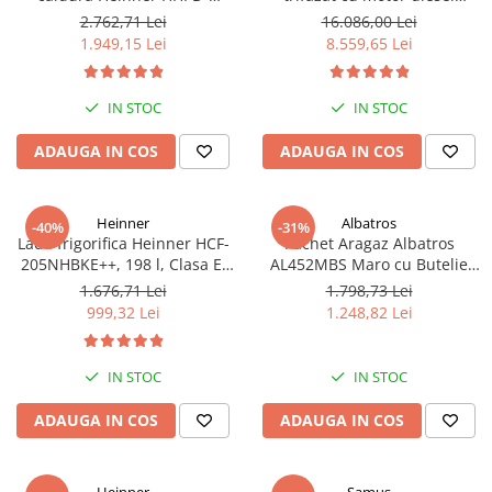
V9T2KA++ Capacitate 9kg,
Hyundai DHY8600SE-T, putere
2.762,71 Lei
16.086,00 Lei
Clasa A++, 15 programe,
motor 12 CP, Putere maxima
1.949,15 Lei
8.559,65 Lei
Display LED, Program Baby
7.9 kVA, tensiune 380 / 220 V +
Care, Functie anti-sifonare
Automatizare trifazata ATS12-
3P
IN STOC
IN STOC
ADAUGA IN COS
ADAUGA IN COS
Heinner
Albatros
-40%
-31%
Lada frigorifica Heinner HCF-
Pachet Aragaz Albatros
205NHBKE++, 198 l, Clasa E,
AL452MBS Maro cu Butelie
Compresor inverter, Display
GPL 26L și Regulator Gaz – 4
1.676,71 Lei
1.798,73 Lei
waterproof, Negru
Arzătoare pe Gaz, Cuptor pe
999,32 Lei
1.248,82 Lei
Gaz, Siguranță Plită + Cuptor,
Geam Dublu la Cuptor, Tava și
Grătar Cuptor
IN STOC
IN STOC
ADAUGA IN COS
ADAUGA IN COS