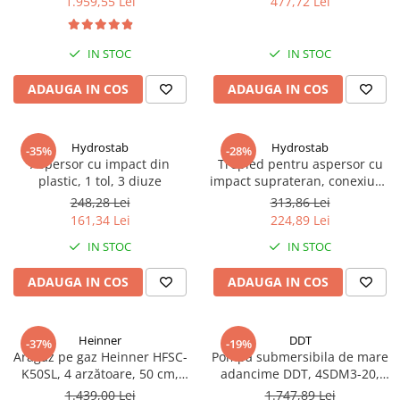
1.959,55 Lei
477,72 Lei
IN STOC
IN STOC
ADAUGA IN COS
ADAUGA IN COS
Hydrostab
Hydrostab
-35%
-28%
Aspersor cu impact din
Trepied pentru aspersor cu
plastic, 1 tol, 3 diuze
impact suprateran, conexiune
1 tol filet exterior, inaltime 60
248,28 Lei
313,86 Lei
cm
161,34 Lei
224,89 Lei
IN STOC
IN STOC
ADAUGA IN COS
ADAUGA IN COS
Heinner
DDT
-37%
-19%
Aragaz pe gaz Heinner HFSC-
Pompa submersibila de mare
K50SL, 4 arzătoare, 50 cm,
adancime DDT, 4SDM3-20,
Duze GPL incluse​​​​​​​, Dispozitiv
refulare la 250 m, debit 12
1.439,00 Lei
1.747,89 Lei