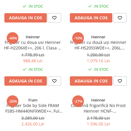
IN STOC
IN STOC
ADAUGA IN COS
ADAUGA IN COS
Heinner
Heinner
-44%
-10%
Frigider cu doua usi Heinner
Frigider cu două uși Heinner
HF-H2206XE++, 206 l, Clasa E,
HF-HS205SWDE++, 206L,
lumina LED, 3 rafturi de sticla,
Dozator de apă, Clasa E,
1.778,39 Lei
1.200,00 Lei
H 143 cm, Inox
Argintiu
988,48 Lei
1.079,16 Lei
IN STOC
IN STOC
ADAUGA IN COS
ADAUGA IN COS
Fram
Heinner
-26%
-27%
Frigider Side by Side FRAM
Combină frigorifică No Frost
FSBS-HM440NFXWDE++, Full
Heinner HCNF-
No Frost, 439 L, Inverter,
HM293INVXE++, 293L,
3.289,00 Lei
2.178,00 Lei
Dozator apă, Display Touch,
Compresor Inverter, Clasa E,
2.426,00 Lei
1.596,00 Lei
Clasa E, Aspect Inox
Uși Reversibile, Aspect Inox