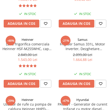
reversibile, H 180 cm, Argintiu
Scurgerilor de Gaze, Panou de
Truse de scule
Masini de spalat rufe cu uscator
Control Lateral
Truse de lipit PPR
Uscatoare de rufe
IN STOC
IN STOC
Ventuze cu brate pentru transport
Masini de facut paine
ADAUGA IN COS
ADAUGA IN COS
Vibratoare beton
Pachete electrocasnice
incorporabile
Seturi oale
Heinner
Samus
-46%
-21%
Lada frigorifica comerciala
Frigider Samus 331L, Motor
SANDWICH MAKER
Heinner HSF-M255WHC, capac
Inverter, Dezghetare
din sticla, 255L, clasa C,
Automata, Usa Reversibila,
Storcatoare de fructe
2.849,00 Lei
2.099,00 Lei
functionare convertibila
Alb
1.543,00 Lei
1.664,88 Lei
Televizoare
(frigider/congelator), 1 cos,
alb
IN STOC
IN STOC
ADAUGA IN COS
ADAUGA IN COS
Heinner
Hyundai
-29%
-47%
Uscator de rufe cu pompa de
PACHET - Generator de curent
caldura Heinner HHPD-
trifazat cu motor diesel