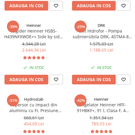
ADAUGA IN COS
ADAUGA IN COS
Heinner
DRK
-39%
-25%
Frigider Heinner HSBS-
Kit Hidrofor - Pompa
H439NFXWDE++ Side by side,
submersibila DRK, 4STM4-8,
433 l, No Frost, Dozator de
putere 1.8 kW, debit 5m3/h, 8
4.344,28 Lei
1.575,03 Lei
apa, Functie smart, Functie
turbine + Vas de expansiune
2.644,36 Lei
1.188,65 Lei
congelare si racire rapida,
100 L, racord 5 cai, supapa de
Clasa E, H 176.5 cm, inox
sens, presostat, manometru
IN STOC
IN STOC
ADAUGA IN COS
ADAUGA IN COS
Hydrostab
Heinner
-31%
-42%
Aspersor cu impact din
Congelator Heinner HFF-
aluminiu cu FI, Presiune
91HBKF+, 91 l, Clasa F, 4
(bar)1.5-5, Diametru de
sertare, Control mecanic, H 85
660,61 Lei
1.351,34 Lei
aspersie (m)32-58
cm, Negru
454,69 Lei
789,03 Lei