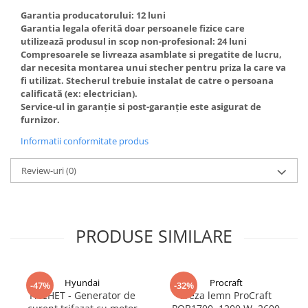
Truse de scule
Garantia producatorului: 12 luni
Masini de spalat rufe cu uscator
Garantia legala oferită doar persoanele fizice care
Truse de lipit PPR
Uscatoare de rufe
utilizează produsul in scop non-profesional: 24 luni
Ventuze cu brate pentru transport
Masini de facut paine
Compresoarele se livreaza asamblate si pregatite de lucru,
dar necesita montarea unui stecher pentru priza la care va
Vibratoare beton
Pachete electrocasnice
fi utilizat. Stecherul trebuie instalat de catre o persoana
incorporabile
calificată (ex: electrician).
Service-ul in garanție si post-garanție este asigurat de
Seturi oale
furnizor.
SANDWICH MAKER
Informatii conformitate produs
Storcatoare de fructe
Review-uri
(0)
Televizoare
PRODUSE SIMILARE
Hyundai
Procraft
-47%
-32%
PACHET - Generator de
Freza lemn ProCraft