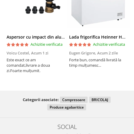
Aspersor cu impact din aluminiu cu FI, Presiune (bar)1.5-5, Diametru de aspersie (m)32-58
Lada frigorifica Heinner HCF-287CNHE++, 287 l, Clasa E, Compresor inverter, Iluminare LED, Functionalitate frigider, Alb
Achizitie verificata
Achizitie verificata
Voicu Costel,
Acum 1 zi
Eugen Grigore,
Acum 2 zile
P
z
Este exact ce am
Forte bun, comandă livrată la
comandat,livrare a doua
timp mulțumesc...
F
zi.Foarte mulțumit.
Categorii asociate:
Compresoare
BRICOLAJ
Produse agabaritice
SOCIAL