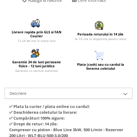
Adauga la Favorite
Cere informatii
Piese si consumabile pentru
Convectoare
Fierastraie electrice
MOTOCOSITORI
Purificatoare aer
Freze de zapada
Plantatoare + Semanatori
Radiatoare
Freze si carote
Scarificatoare
Sobe pe gaz
Livrare rapida prin GLS si FAN
Perioada returului in 14 zile
Generatoare
Sere si solarii
Courier
Tunuri de caldura
Ai 14 zile la dispozitie pentru retur
12-24 de ore in toata tara
Lampi solare
Tocatoare fan, crengi, tulpini
Ventilatoare
Ventilatoare Industriale
Masini de slefuit
Chiuvete bucatarie
Garantie 24 de luni persoane
Malaxoare
Plata (cash) sau cu cardul la
fizice - 12 luni juridice
livrarea coletului
Deshidratoare
Garantie cu service autorizat
Macarale si electopalane
Dozatoare de apa
Masini de tencuit
Espressoare, cafetiere si rasnite
Masini de taiat placi ceramice /
Descriere
gresie / faianta / parchet
Fiare de calcat / Mese pentru
calcat
✅ Plata la curier / plata online cu cardul:
Masini de canelat
✅ Deschiderea coletului la livrare:
Forme de prajituri
Menghine
✅ Cumpărături 100% sigure:
✅ Drept de retur: 14 zile:
Hote
Motoare termice
Compresor cu piston - Blue Line 3kW, 500 L/min - Rezervor
Hote Decorative
200 Litri - WLT-BLU-500-3.0/200
Motoare electrice