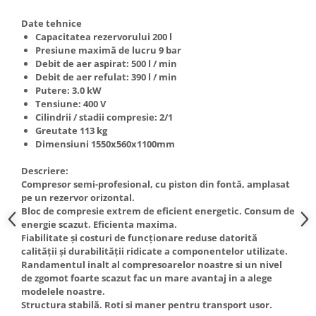
Hote Telescopice
Nivela de masurat
Date tehnice
Hote Traditionale
Capacitatea rezervorului 200 l
Pistoale de impact electrice si
Hote Incorporabile
Presiune maximă de lucru 9 bar
pneumatice
Debit de aer aspirat: 500 l / min
Hote Country
Debit de aer refulat: 390 l / min
Pistoale de vopsit
Hote Insula
Putere: 3.0 kW
Prelungitoare
Hote Cupolare
Tensiune: 400 V
Cilindrii / stadii compresie: 2/1
Polizoare electrice de banc si
Accesorii, consumabile hote
Greutate 113 kg
unghiulare
Masini de tocat carne
Dimensiuni 1550x560x1100mm
Rindele si freze pentru lemn
Masini de carnati ( CARNATARI )
Descriere:
Redresoare auto - roboti de
Masini de spalat vase
Compresor semi-profesional, cu piston din fontă, amplasat
pornire
pe un rezervor orizontal.
Masini de spalat vase incorporabile
Bloc de compresie extrem de eficient energetic. Consum de
Suflante cu aer cald
Masini de spalat vase
energie scazut. Eficienta maxima.
Scari metalice
Fiabilitate și costuri de funcționare reduse datorită
independente
calității și durabilității ridicate a componentelor utilizate.
Masini de spalat rufe
Strungurii
Randamentul inalt al compresoarelor noastre si un nivel
de zgomot foarte scazut fac un mare avantaj in a alege
Masini de spalat rufe frontale
Scule cu acumulator
modelele noastre.
Masini de spalat rufe verticale
Scule pentru electricieni
Structura stabilă. Roti si maner pentru transport usor.
Masini de spalat rufe incorporabile