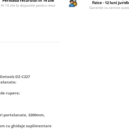
Perioada returului in 14 zile
fizice - 12 luni jurid
Ai 14 zile la dispozitie pentru retur
Garantie cu service auto
 Detoolz DZ-C227
telanate;
l de rupere;
mari portelanate, 3200mm,
mm cu ghidaje suplimentare