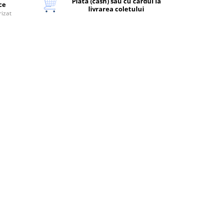
Plata (cash) sau cu cardul la
ice
livrarea coletului
rizat