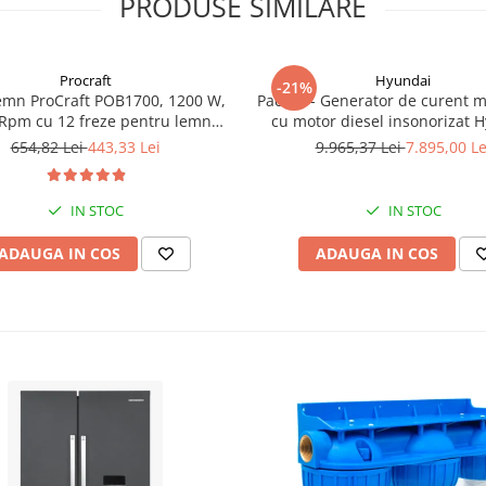
PRODUSE SIMILARE
Procraft
Hyundai
-21%
emn ProCraft POB1700, 1200 W,
Pachet - Generator de curent 
Rpm cu 12 freze pentru lemn
cu motor diesel insonorizat 
incluse in pachet
DHY-8600SE, putere maxima 6
654,82 Lei
443,33 Lei
9.965,37 Lei
7.895,00 Le
putere motor 12 CP + Automa
ATS12-P
IN STOC
IN STOC
ADAUGA IN COS
ADAUGA IN COS