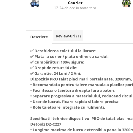
Piese si consumabile pentru
Courier
Convectoare
Fierastraie electrice
MOTOCOSITORI
12-24 de ore in toata tara
Purificatoare aer
Freze de zapada
Plantatoare + Semanatori
Radiatoare
Freze si carote
Scarificatoare
Sobe pe gaz
Generatoare
Sere si solarii
Review-uri
(1)
Tunuri de caldura
Descriere
Lampi solare
Tocatoare fan, crengi, tulpini
Ventilatoare
✅ Deschiderea coletului la livrare:
Ventilatoare Industriale
Masini de slefuit
✅ Plata la curier / plata online cu cardul:
Chiuvete bucatarie
Malaxoare
✅ Cumpărături 100% sigure:
✅ Drept de retur: 14 zile:
Deshidratoare
Macarale si electopalane
✅ Garantie: 24 Luni / 2 Ani:
Dozatoare de apa
Dispozitiv PRO taiat placi mari portelanate, 3200mm,
Masini de tencuit
• Recomandata pentru taiere manuala a placilor por
Espressoare, cafetiere si rasnite
Masini de taiat placi ceramice /
• Faciliteaza o taietura dreapta fara abateri;
gresie / faianta / parchet
• Separare progresiva a materialului, reducand riscu
Fiare de calcat / Mese pentru
• Usor de lucrat, fixare rapida si taiere precisa;
calcat
Masini de canelat
• Role taietoare integrate cu rulmenti.
Forme de prajituri
Menghine
Specificatii tehnice dispozitivul PRO de taiat placi 
Hote
Motoare termice
Detoolz DZ-C227
• Lungime maxima de lucru extensibila pana la 3200
Hote Decorative
Motoare electrice