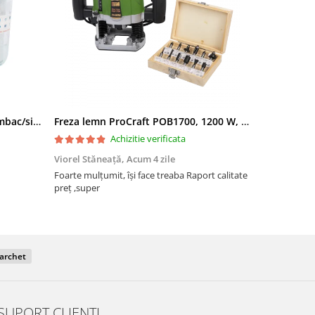
Filtru apa triplu cu carbune/bumbac/sita 3x3/4"*10
Freza lemn ProCraft POB1700, 1200 W, 2600 Rpm cu 12 freze pentru lemn incluse in pachet
Achizitie verificata
Viorel Stăneață,
Acum 4 zile
Acneza Colo
Foarte mulțumit, își face treaba Raport calitate
Foarte mulț
preț ,super
parchet
SUPORT CLIENTI