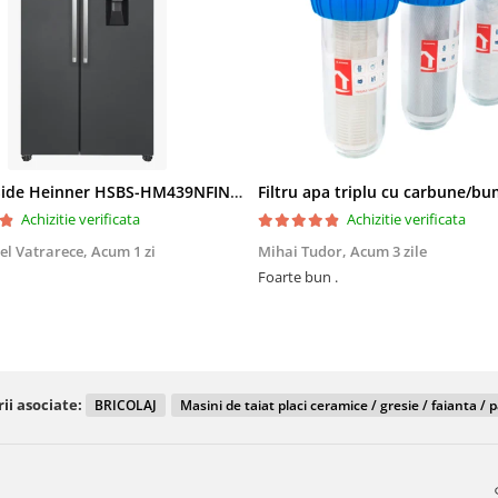
Side by Side Heinner HSBS-HM439NFINVDGWDE++, Total No Frost, Compresor Inverter, Dozator Apa, Display Touch LED, 439 L, Clasa E, Gri Antracit Texturat
Achizitie verificata
Achizitie verificata
el Vatrarece,
Acum 1 zi
Mihai Tudor,
Acum 3 zile
Foarte bun .
ii asociate:
BRICOLAJ
Masini de taiat placi ceramice / gresie / faianta / 