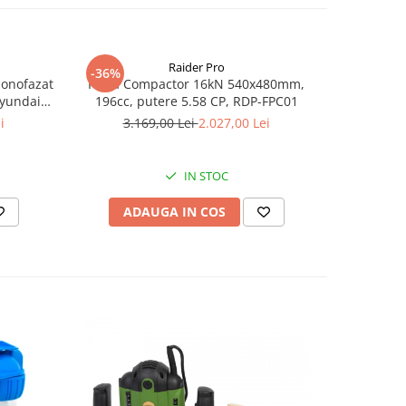
Raider Pro
-36%
-25%
monofazat
Placa Compactor 16kN 540x480mm,
Slefuitor
Hyundai
196cc, putere 5.58 CP, RDP-FPC01
aspirator
.5 kVA,
i
3.169,00 Lei
2.027,00 Lei
8
tizare
IN STOC
ADAUGA IN COS
AD