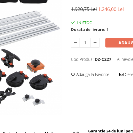
1.920,75 Lei
1.246,00 Lei
IN STOC
Durata de livrare:
1
ADAUG
Cod Produs:
DZ-C227
Ai nevoi
Adauga la Favorite
Cere 
Garantie 24 de luni pe