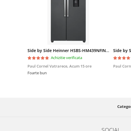
Side by Side Heinner HSBS-HM439NFINVDGWDE++, Total No Frost, Compresor Inverter, Dozator Apa, Display Touch LED, 439 L, Clasa E, Gri Antracit Texturat
Achizitie verificata
Paul Cornel Vatrarece,
Acum 15 ore
Paul Corn
Foarte bun
Categor
SOCIAL