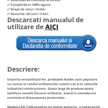
Hote Telescopice
✅ Cumpărături 100% sigure:
Nivela de masurat
✅ Drept de retur: 14 zile:
Hote Traditionale
✅ Garantie: 24 Luni / 2 Ani:
Pistoale de impact electrice si
Hote Incorporabile
Descarcati manualul de
pneumatice
Hote Country
utilizare de
AICI
Pistoale de vopsit
Hote Insula
Prelungitoare
Hote Cupolare
Polizoare electrice de banc si
Accesorii, consumabile hote
unghiulare
Masini de tocat carne
Rindele si freze pentru lemn
Masini de carnati ( CARNATARI )
Redresoare auto - roboti de
Masini de spalat vase
pornire
Descriere:
Masini de spalat vase incorporabile
Suflante cu aer cald
Masini de spalat vase
Datorita versatilitatii lor, produsele Raider sunt populare
Scari metalice
independente
nu numai in randul utilizatorilor casnici cat si in ramurile
Masini de spalat rufe
industriei constructoare. Gama larga de produse poate
Strungurii
satisface nevoile fiecarui utilizator, luand in considerare
Masini de spalat rufe frontale
Scule cu acumulator
cerintele si dimensiunea proiectelor.
Masini de spalat rufe verticale
Scule pentru electricieni
Modelul RD-TS20 prezinta un motor puternic, o constructie
Masini de spalat rufe incorporabile