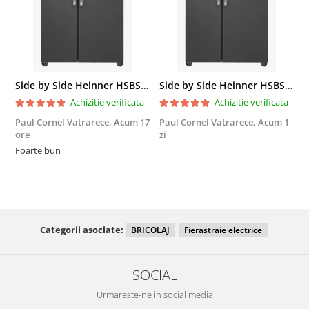
Side by Side Heinner HSBS-HM439NFINVDGWDE++, Total No Frost, Compresor Inverter, Dozator Apa, Display Touch LED, 439 L, Clasa E, Gri Antracit Texturat
Side by Side Heinner HSBS-HM439NFINVDGWDE++, Total No Frost, Compresor Inverter, Dozator Apa, Display Touch LED, 439 L, Clasa E, Gri Antracit Texturat
Achizitie verificata
Achizitie verificata
Paul Cornel Vatrarece,
Acum 17
Paul Cornel Vatrarece,
Acum 1
M
ore
zi
F
Foarte bun
Categorii asociate:
BRICOLAJ
Fierastraie electrice
SOCIAL
Urmareste-ne in social media