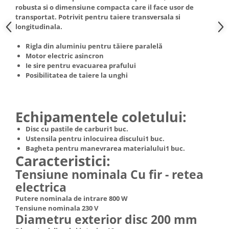
Truse de scule
robusta si o dimensiune compacta care il face usor de
Masini de spalat rufe cu uscator
transportat. Potrivit pentru taiere transversala si
Truse de lipit PPR
Uscatoare de rufe
longitudinala.
Ventuze cu brate pentru transport
Masini de facut paine
Rigla din aluminiu pentru tăiere paralelă
Vibratoare beton
Pachete electrocasnice
Motor electric asincron
Ie sire pentru evacuarea prafului
incorporabile
Posibilitatea de taiere la unghi
Seturi oale
SANDWICH MAKER
Echipamentele coletului:
Storcatoare de fructe
Disc cu pastile de carburi1 buc.
Televizoare
Ustensila pentru inlocuirea discului1 buc.
Bagheta pentru manevrarea materialului1 buc.
Caracteristici:
Tensiune nominala Cu fir - retea
electrica
Putere nominala de intrare 800 W
Tensiune nominala 230 V
Diametru exterior disc 200 mm