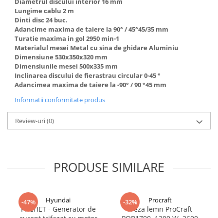
Diametrul discului interior 16 mm
Lungime cablu 2 m
Dinti disc 24 buc.
Adancime maxima de taiere la 90° / 45°45/35 mm
Turatie maxima in gol 2950 min-1
Materialul mesei Metal cu sina de ghidare Aluminiu
Dimensiune 530x350x320 mm
Dimensiunile mesei 500x335 mm
Inclinarea discului de fierastrau circular 0-45 °
Adancimea maxima de taiere la -90° / 90 °45 mm
Informatii conformitate produs
Review-uri
(0)
PRODUSE SIMILARE
Hyundai
Procraft
-47%
-32%
PACHET - Generator de
Freza lemn ProCraft