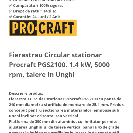
Hote Telescopice
✅ Cumpărături 100% sigure:
Nivela de masurat
✅ Drept de retur: 14 zile:
Hote Traditionale
✅ Garantie: 24 Luni / 2 Ani:
Pistoale de impact electrice si
Hote Incorporabile
pneumatice
Hote Country
Pistoale de vopsit
Hote Insula
Prelungitoare
Hote Cupolare
Polizoare electrice de banc si
Accesorii, consumabile hote
Fierastrau Circular stationar
unghiulare
Masini de tocat carne
Procraft PGS2100. 1.4 kW, 5000
Rindele si freze pentru lemn
Masini de carnati ( CARNATARI )
rpm, taiere in Unghi
Redresoare auto - roboti de
Masini de spalat vase
pornire
Masini de spalat vase incorporabile
Suflante cu aer cald
Descriere produs:
Masini de spalat vase
Fierastrau Circular stationar Procraft PGS2100 cu panza de
Scari metalice
independente
210 mm diametru si orificiu de montare de 25.4 mm. Produs
Masini de spalat rufe
Strungurii
conceput pentru sectionarea materialelor lemnoase sub
unchi inclinat orizontal sau vertical.
Masini de spalat rufe frontale
Scule cu acumulator
Platforma de 390 mm din aluminiu, cu limitator permite
Masini de spalat rufe verticale
ajustarea unghiului de taiere vertical pana la 45 de grade
Scule pentru electricieni
necesar la imbinarea profilelor in lucrarile de constructii
Masini de spalat rufe incorporabile