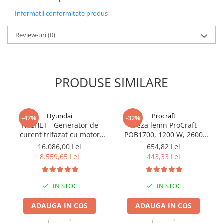
Informatii conformitate produs
Review-uri
(0)
PRODUSE SIMILARE
Hyundai
Procraft
-47%
-32%
PACHET - Generator de
Freza lemn ProCraft
curent trifazat cu motor
POB1700, 1200 W, 2600
diesel Hyundai DHY8600SE-
Rpm cu 12 freze pentru
16.086,00 Lei
654,82 Lei
T, putere motor 12 CP,
lemn incluse in pachet
8.559,65 Lei
443,33 Lei
Putere maxima 7.9 kVA,
tensiune 380 / 220 V +
Automatizare trifazata
IN STOC
IN STOC
ATS12-3P
ADAUGA IN COS
ADAUGA IN COS