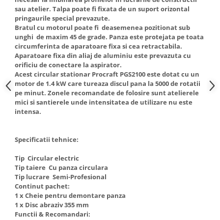
Truse de scule
sau atelier. Talpa poate fi fixata de un suport orizontal
Masini de spalat rufe cu uscator
pringaurile special prevazute.
Truse de lipit PPR
Uscatoare de rufe
Bratul cu motorul poate fi deasemenea pozitionat sub
unghi de maxim 45 de grade. Panza este protejata pe toata
Ventuze cu brate pentru transport
Masini de facut paine
circumferinta de aparatoare fixa si cea retractabila.
Vibratoare beton
Pachete electrocasnice
Aparatoare fixa din aliaj de aluminiu este prevazuta cu
incorporabile
orificiu de conectare la aspirator.
Acest circular stationar Procraft PGS2100 este dotat cu un
Seturi oale
motor de 1.4 kW care tureaza discul pana la 5000 de rotatii
pe minut. Zonele recomandate de folosire sunt atelierele
SANDWICH MAKER
mici si santierele unde intensitatea de utilizare nu este
Storcatoare de fructe
intensa.
Televizoare
Specificatii tehnice:
Tip Circular electric
Tip taiere Cu panza circulara
Tip lucrare Semi-Profesional
Continut pachet:
1 x Cheie pentru demontare panza
1 x Disc abraziv 355 mm
Functii & Recomandari: