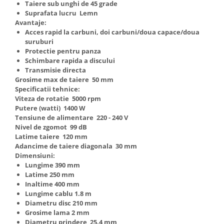
Taiere sub unghi de 45 grade
Suprafata lucru Lemn
Avantaje:
Acces rapid la carbuni, doi carbuni/doua capace/doua
suruburi
Protectie pentru panza
Schimbare rapida a discului
Transmisie directa
Grosime max de taiere 50 mm
Specificatii tehnice:
Viteza de rotatie 5000 rpm
Putere (watti) 1400 W
Tensiune de alimentare 220 - 240 V
Nivel de zgomot 99 dB
Latime taiere 120 mm
Adancime de taiere diagonala 30 mm
Dimensiuni:
Lungime 390 mm
Latime 250 mm
Inaltime 400 mm
Lungime cablu 1.8 m
Diametru disc 210 mm
Grosime lama 2 mm
Diametru prindere 25.4 mm