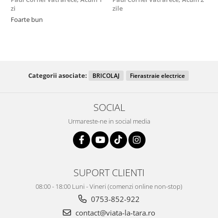
zi
zile
F
Foarte bun
Categorii asociate:
BRICOLAJ
Fierastraie electrice
SOCIAL
Urmareste-ne in social media
SUPORT CLIENTI
08:00 - 18:00 Luni - Vineri (comenzi online non-stop)
0753-852-922
contact@viata-la-tara.ro