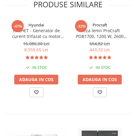
PRODUSE SIMILARE
Hyundai
Procraft
-47%
-32%
PACHET - Generator de
Freza lemn ProCraft
curent trifazat cu motor
POB1700, 1200 W, 2600
diesel Hyundai DHY8600SE-
Rpm cu 12 freze pentru
16.086,00 Lei
654,82 Lei
T, putere motor 12 CP,
lemn incluse in pachet
8.559,65 Lei
443,33 Lei
Putere maxima 7.9 kVA,
tensiune 380 / 220 V +
Automatizare trifazata
IN STOC
IN STOC
ATS12-3P
ADAUGA IN COS
ADAUGA IN COS