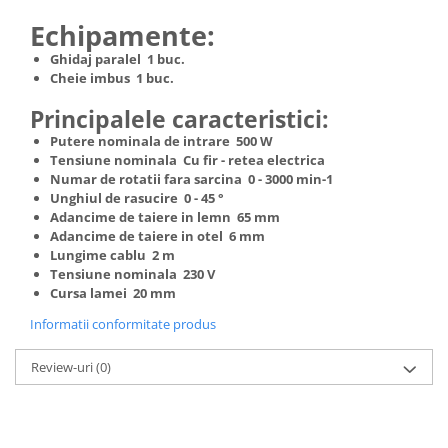
Truse de scule
Masini de spalat rufe cu uscator
Echipamente:
Truse de lipit PPR
Uscatoare de rufe
Ghidaj paralel 1 buc.
Ventuze cu brate pentru transport
Masini de facut paine
Cheie imbus 1 buc.
Vibratoare beton
Pachete electrocasnice
Principalele caracteristici:
incorporabile
Putere nominala de intrare 500 W
Seturi oale
Tensiune nominala Cu fir - retea electrica
Numar de rotatii fara sarcina 0 - 3000 min-1
SANDWICH MAKER
Unghiul de rasucire 0 - 45 °
Adancime de taiere in lemn 65 mm
Storcatoare de fructe
Adancime de taiere in otel 6 mm
Televizoare
Lungime cablu 2 m
Tensiune nominala 230 V
Cursa lamei 20 mm
Informatii conformitate produs
Review-uri
(0)