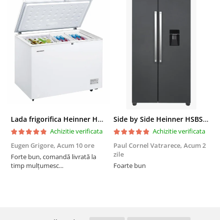
Lada frigorifica Heinner HCF-287CNHE++, 287 l, Clasa E, Compresor inverter, Iluminare LED, Functionalitate frigider, Alb
Side by Side Heinner HSBS-HM439NFINVDGWDE++, Total No Frost, Compresor Inverter, Dozator Apa, Display Touch LED, 439 L, Clasa E, Gri Antracit Texturat
Achizitie verificata
Achizitie verificata
Eugen Grigore,
Acum 10 ore
Paul Cornel Vatrarece,
Acum 2
P
zile
z
Forte bun, comandă livrată la
timp mulțumesc...
Foarte bun