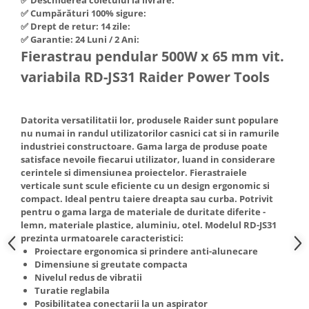
Hote Telescopice
✅ Cumpărături 100% sigure:
Nivela de masurat
✅ Drept de retur: 14 zile:
Hote Traditionale
✅ Garantie: 24 Luni / 2 Ani:
Pistoale de impact electrice si
Hote Incorporabile
Fierastrau pendular 500W x 65 mm vit.
pneumatice
Hote Country
variabila RD-JS31 Raider Power Tools
Pistoale de vopsit
Hote Insula
Prelungitoare
Hote Cupolare
Polizoare electrice de banc si
Accesorii, consumabile hote
Datorita versatilitatii lor, produsele Raider sunt populare
nu numai in randul utilizatorilor casnici cat si in ramurile
unghiulare
Masini de tocat carne
industriei constructoare. Gama larga de produse poate
Rindele si freze pentru lemn
Masini de carnati ( CARNATARI )
satisface nevoile fiecarui utilizator, luand in considerare
cerintele si dimensiunea proiectelor. Fierastraiele
Redresoare auto - roboti de
Masini de spalat vase
verticale sunt scule eficiente cu un design ergonomic si
pornire
compact. Ideal pentru taiere dreapta sau curba. Potrivit
Masini de spalat vase incorporabile
Suflante cu aer cald
pentru o gama larga de materiale de duritate diferite -
Masini de spalat vase
lemn, materiale plastice, aluminiu, otel. Modelul RD-JS31
Scari metalice
independente
prezinta urmatoarele caracteristici:
Proiectare ergonomica si prindere anti-alunecare
Masini de spalat rufe
Strungurii
Dimensiune si greutate compacta
Masini de spalat rufe frontale
Scule cu acumulator
Nivelul redus de vibratii
Turatie reglabila
Masini de spalat rufe verticale
Scule pentru electricieni
Posibilitatea conectarii la un aspirator
Masini de spalat rufe incorporabile