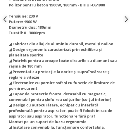
Truse de scule
Polizor pentru beton 1900W, 180mm - BIHUI-CG1900
Masini de spalat rufe cu uscator
Truse de lipit PPR
Uscatoare de rufe
Tensiune: 230 V
Putere: 1900 W
Ventuze cu brate pentru transport
Masini de facut paine
Diametru disc: 180mm
Vibratoare beton
Pachete electrocasnice
Turatii: 0 - 3000rpm
incorporabile
◢ Fabricat din aliaj de aluminiu durabil, metal și nailon
Seturi oale
◢ Design ergonomic caracterizat prin echilibru și
planeitate sporite
SANDWICH MAKER
◢ Potrivit pentru aproape toate discurile cu diamant sau
Storcatoare de fructe
rășină de 180 mm
◢ Prezentat cu protecție la oprire și supraîncărcare și
Televizoare
reglare a vitezei
◢ Electronice cu pornire soft și cu funcție de limitare de
pornire-curent
◢ Capac de protecție frontal detașabil cu magnetic,
convenabil pentru șlefuirea colțurilor (colțul interior)
◢ Design cu autocurățare, echipat cu interfață
profesională pentru aspirator, poate fi folosit în sac de
aspirator sau aspirator, funcționare fără praf
Montat pe un suport de lucru ergonomic
◢ Instalare convenabilă, funcționare confortabilă,