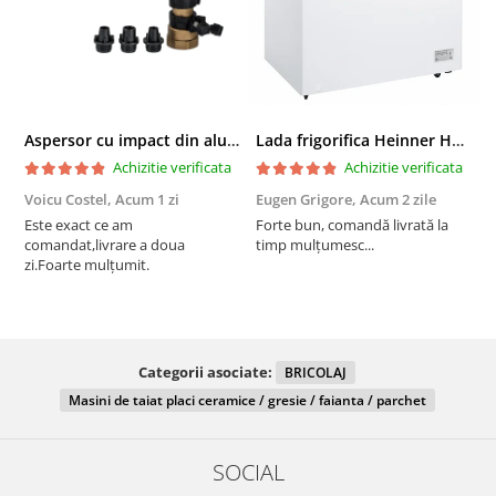
Aspersor cu impact din aluminiu cu FI, Presiune (bar)1.5-5, Diametru de aspersie (m)32-58
Lada frigorifica Heinner HCF-287CNHE++, 287 l, Clasa E, Compresor inverter, Iluminare LED, Functionalitate frigider, Alb
Achizitie verificata
Achizitie verificata
Voicu Costel,
Acum 1 zi
Eugen Grigore,
Acum 2 zile
P
z
Este exact ce am
Forte bun, comandă livrată la
comandat,livrare a doua
timp mulțumesc...
F
zi.Foarte mulțumit.
Categorii asociate:
BRICOLAJ
Masini de taiat placi ceramice / gresie / faianta / parchet
SOCIAL