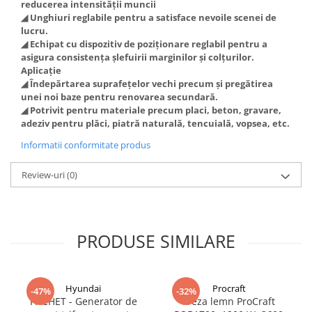
reducerea intensității muncii
◢ Unghiuri reglabile pentru a satisface nevoile scenei de
lucru.
◢ Echipat cu dispozitiv de poziționare reglabil pentru a
asigura consistența șlefuirii marginilor și colțurilor.
Aplicație
◢ Îndepărtarea suprafețelor vechi precum și pregătirea
unei noi baze pentru renovarea secundară.
◢ Potrivit pentru materiale precum placi, beton, gravare,
adeziv pentru plăci, piatră naturală, tencuială, vopsea, etc.
Informatii conformitate produs
Review-uri
(0)
PRODUSE SIMILARE
Hyundai
Procraft
-47%
-32%
PACHET - Generator de
Freza lemn ProCraft