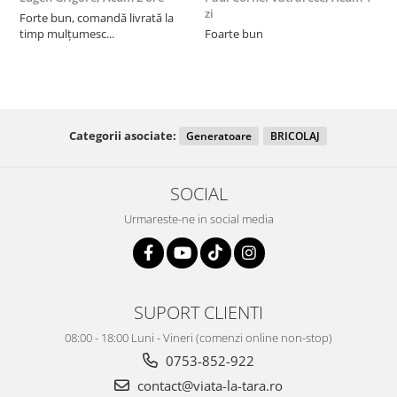
zi
z
Forte bun, comandă livrată la
timp mulțumesc...
Foarte bun
Categorii asociate:
Generatoare
BRICOLAJ
SOCIAL
Urmareste-ne in social media
SUPORT CLIENTI
08:00 - 18:00 Luni - Vineri (comenzi online non-stop)
0753-852-922
contact@viata-la-tara.ro