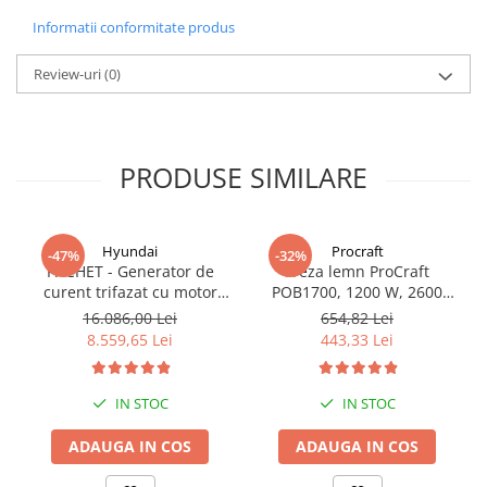
Informatii conformitate produs
Review-uri
(0)
PRODUSE SIMILARE
Hyundai
Procraft
-47%
-32%
PACHET - Generator de
Freza lemn ProCraft
curent trifazat cu motor
POB1700, 1200 W, 2600
diesel Hyundai DHY8600SE-
Rpm cu 12 freze pentru
16.086,00 Lei
654,82 Lei
T, putere motor 12 CP,
lemn incluse in pachet
8.559,65 Lei
443,33 Lei
Putere maxima 7.9 kVA,
tensiune 380 / 220 V +
Automatizare trifazata
IN STOC
IN STOC
ATS12-3P
ADAUGA IN COS
ADAUGA IN COS