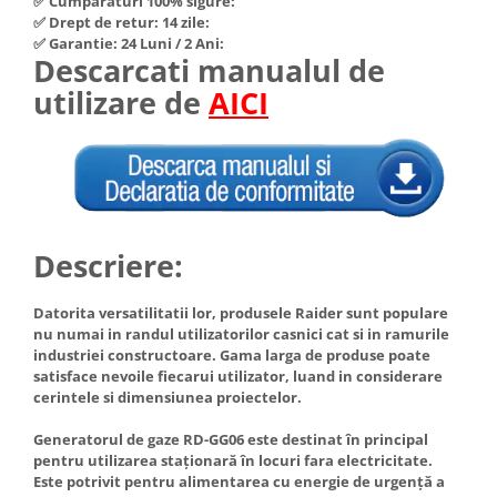
✅ Cumpărături 100% sigure:
Hote Telescopice
✅ Drept de retur: 14 zile:
Nivela de masurat
✅ Garantie: 24 Luni / 2 Ani:
Hote Traditionale
Descarcati manualul de
Pistoale de impact electrice si
Hote Incorporabile
pneumatice
utilizare de
AICI
Hote Country
Pistoale de vopsit
Hote Insula
Prelungitoare
Hote Cupolare
Polizoare electrice de banc si
Accesorii, consumabile hote
unghiulare
Masini de tocat carne
Rindele si freze pentru lemn
Descriere:
Masini de carnati ( CARNATARI )
Redresoare auto - roboti de
Masini de spalat vase
pornire
Datorita versatilitatii lor, produsele Raider sunt populare
Masini de spalat vase incorporabile
nu numai in randul utilizatorilor casnici cat si in ramurile
Suflante cu aer cald
Masini de spalat vase
industriei constructoare. Gama larga de produse poate
Scari metalice
independente
satisface nevoile fiecarui utilizator, luand in considerare
cerintele si dimensiunea proiectelor.
Masini de spalat rufe
Strungurii
Masini de spalat rufe frontale
Generatorul de gaze RD-GG06 este destinat în principal
Scule cu acumulator
pentru utilizarea staționară în locuri fara electricitate.
Masini de spalat rufe verticale
Scule pentru electricieni
Este potrivit pentru alimentarea cu energie de urgență a
Masini de spalat rufe incorporabile