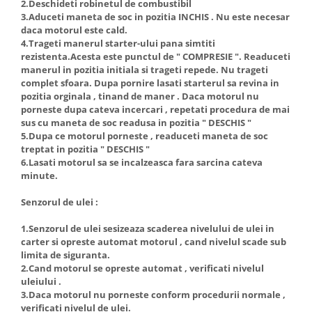
2.Deschideti robinetul de combustibil
3.Aduceti maneta de soc in pozitia INCHIS . Nu este necesar
daca motorul este cald.
4.Trageti manerul starter-ului pana simtiti
rezistenta.Acesta este punctul de " COMPRESIE ". Readuceti
manerul in pozitia initiala si trageti repede. Nu trageti
complet sfoara. Dupa pornire lasati starterul sa revina in
pozitia orginala , tinand de maner . Daca motorul nu
porneste dupa cateva incercari , repetati procedura de mai
sus cu maneta de soc readusa in pozitia " DESCHIS "
5.Dupa ce motorul porneste , readuceti maneta de soc
treptat in pozitia " DESCHIS "
6.Lasati motorul sa se incalzeasca fara sarcina cateva
minute.
Senzorul de ulei :
1.Senzorul de ulei sesizeaza scaderea nivelului de ulei in
carter si opreste automat motorul , cand nivelul scade sub
limita de siguranta.
2.Cand motorul se opreste automat , verificati nivelul
uleiului .
3.Daca motorul nu porneste conform procedurii normale ,
verificati nivelul de ulei.