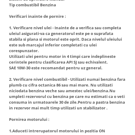
Tip combustibil Benzina
Verificari inainte de pornire :
1. Verificare nivel ulei - Inainte de a verifica sau completa
uleiul asigurati-va ca generatorul este pe o suprafata
stabila si plana si motorul este oprit. Daca nivelul uleiului
este sub marcajul inferior completati cu ulei
corespunzator.
Utilizati ulei pentru motor in 4 timpi care indeplineste
cerintele pentru clasificarea API SJ sau echivalent.
SAE 10W-30 este recomandat pentru uz general.
2. Verificare nivel combustibil - Utilizati numai benzina fara
plumb cu cifra octanica 86 sau mai mare. Nu utilizati
niciodata benzina veche sau amestec ulei/benzina.Nu
umpleti rezervorul cu benzina pe care nu estimati ca o veti
consuma in urmatoarele 30 de zile.Pentru a pastra benzina
in rezervor mai mult timp utilizati un stabilizator .
Pornirea motorului :
1.Aduceti intrerupatorul motorului in pozitia ON