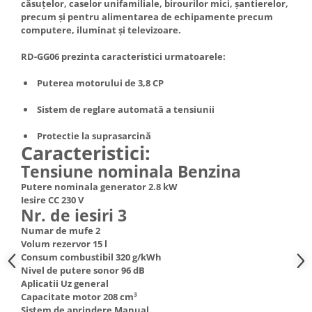
căsuțelor, caselor unifamiliale, birourilor mici, șantierelor,
Truse de scule
precum și pentru alimentarea de echipamente precum
Masini de spalat rufe cu uscator
computere, iluminat și televizoare.
Truse de lipit PPR
Uscatoare de rufe
Ventuze cu brate pentru transport
Masini de facut paine
RD-GG06 prezinta caracteristici urmatoarele:
Vibratoare beton
Pachete electrocasnice
Puterea motorului de 3,8 CP
incorporabile
Sistem de reglare automată a tensiunii
Seturi oale
SANDWICH MAKER
Protectie la suprasarcină
Caracteristici:
Storcatoare de fructe
Tensiune nominala Benzina
Televizoare
Putere nominala generator 2.8 kW
Iesire CC 230 V
Nr. de iesiri 3
Numar de mufe 2
Volum rezervor 15 l
Consum combustibil 320 g/kWh
Nivel de putere sonor 96 dB
Aplicatii Uz general
Capacitate motor 208 cm³
Sistem de aprindere Manual