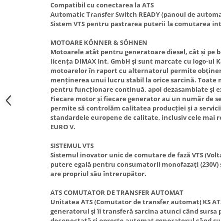
Compatibil cu conectarea la ATS
Truse de scule
Masini de spalat rufe cu uscator
Automatic Transfer Switch READY (panoul de automat
Truse de lipit PPR
Sistem VTS pentru pastrarea puterii la comutarea int
Uscatoare de rufe
Ventuze cu brate pentru transport
Masini de facut paine
MOTOARE KÖNNER & SÖHNEN
Motoarele atât pentru generatoare diesel, cât și pe 
Vibratoare beton
Pachete electrocasnice
licența DIMAX Int. GmbH și sunt marcate cu logo-ul 
incorporabile
motoarelor în raport cu alternatorul permite obținer
Seturi oale
menținerea unui lucru stabil la orice sarcină. Toate
pentru funcționare continuă, apoi dezasamblate și e
SANDWICH MAKER
Fiecare motor și fiecare generator au un număr de se
permite să controlăm calitatea producției și a servic
Storcatoare de fructe
standardele europene de calitate, inclusiv cele mai 
Televizoare
EURO V.
SISTEMUL VTS
Sistemul inovator unic de comutare de fază VTS (Volt
putere egală pentru consumatorii monofazați (230V) și
are propriul său întrerupător.
ATS COMUTATOR DE TRANSFER AUTOMAT
Unitatea ATS (Comutator de transfer automat) KS A
generatorul și îi transferă sarcina atunci când sursa
deconectată și oprește automat generatorul când su