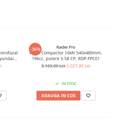
Raider Pro
-36%
-25%
monofazat
Placa Compactor 16kN 540x480mm,
Slefuitor
Hyundai
196cc, putere 5.58 CP, RDP-FPC01
aspirator
.5 kVA,
i
3.169,00 Lei
2.027,00 Lei
8
tizare
IN STOC
ADAUGA IN COS
AD