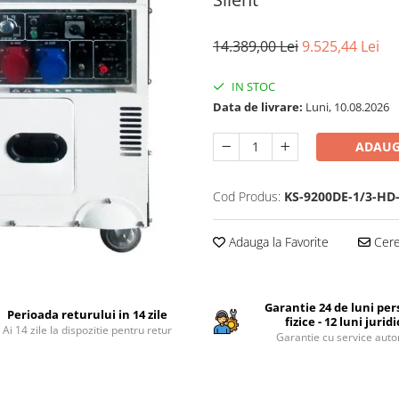
14.389,00 Lei
9.525,44 Lei
IN STOC
Data de livrare:
Luni, 10.08.2026
ADAUG
Cod Produs:
KS-9200DE-1/3-HD-
Adauga la Favorite
Cere 
Garantie 24 de luni pe
Perioada returului in 14 zile
fizice - 12 luni jurid
Ai 14 zile la dispozitie pentru retur
Garantie cu service auto