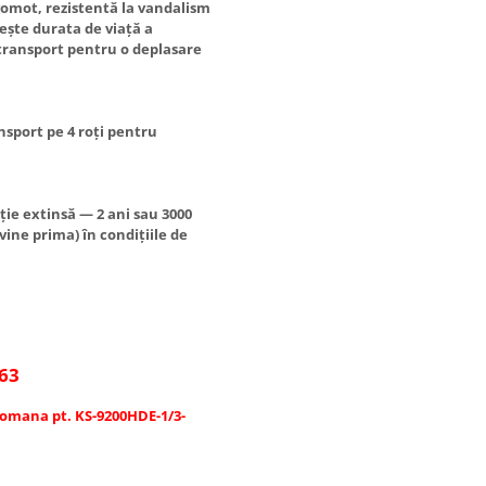
omot, rezistentă la vandalism
gește durata de viață a
 transport pentru o deplasare
nsport pe 4 roți pentru
ție extinsă — 2 ani sau 3000
vine prima) în condițiile de
/63
 Romana pt. KS-9200HDE-1/3-