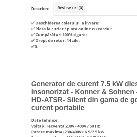
Piese si consumabile pentru
Convectoare
Fierastraie electrice
Review-uri
(0)
MOTOCOSITORI
Descriere
Purificatoare aer
Freze de zapada
Plantatoare + Semanatori
Radiatoare
✅ Deschiderea coletului la livrare:
Freze si carote
Scarificatoare
✅ Plata la curier / plata online cu cardul:
Sobe pe gaz
✅ Cumpărături 100% sigure:
Generatoare
Sere si solarii
Tunuri de caldura
✅ Drept de retur: 14 zile:
Lampi solare
Tocatoare fan, crengi, tulpini
Ventilatoare
✅G:
Ventilatoare Industriale
Masini de slefuit
Chiuvete bucatarie
Malaxoare
Deshidratoare
Macarale si electopalane
Dozatoare de apa
Generator de curent 7.5 kW dies
Masini de tencuit
Espressoare, cafetiere si rasnite
insonorizat - Konner & Sohnen 
Masini de taiat placi ceramice /
HD-ATSR- Silent din gama de
g
gresie / faianta / parchet
Fiare de calcat / Mese pentru
calcat
curent
portabile
Masini de canelat
Forme de prajituri
Menghine
Date tehnice:
Hote
Voltaj/Frecventa 230V - 400V / 50 Hz
Motoare termice
Putere maxima (230/400V): 6.5/7.5 kW
Hote Decorative
Motoare electrice