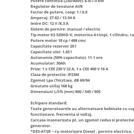
Putere continua (230/400V): 6.0/7.0 kW
Hote Telescopice
Regulator de tensiune AVR
Nivela de masurat
Factor de putere, cosφ: 1 / 0,8
Hote Traditionale
Amperaj: 27.82 / 13.54 A
Pistoale de impact electrice si
Hote Incorporabile
Iesire DC: 12 V /8,3 A
pneumatice
Hote Country
Sistem de pornire: manual / electric
Pistoale de vopsit
Tip motor KS 520HD-V, motorina 4-timpi, 1 cilindru, ra
Hote Insula
Putere motor 18 cp / 498 cmc
Prelungitoare
Hote Cupolare
Capacitate rezervor 20 l
Capacitate ulei: 1,65 l
Polizoare electrice de banc si
Accesorii, consumabile hote
Autonomie (50% capacitate): 11.1 ore
unghiulare
Masini de tocat carne
Acumulator: 30Ah
Rindele si freze pentru lemn
Prize: 1 x CEE 230 V 32 A, 1 x CEE 400 V 16 A
Masini de carnati ( CARNATARI )
Clasa de protectie: IP23M
Redresoare auto - roboti de
Masini de spalat vase
Zgomot Lpa (7m)/Lwa, dB 69/94
pornire
Greutate utilaj 168 kg
Masini de spalat vase incorporabile
Dimensiuni L/l/h (mm) 900 / 545 / 905
Suflante cu aer cald
Masini de spalat vase
Scari metalice
independente
Echipare standard:
Toate generatoarele au alternatoare bobinate cu cupr
Masini de spalat rufe
Strungurii
functionare, frecventa si voltaj.
Masini de spalat rufe frontale
Scule cu acumulator
Carcasa insonorizata pt. un zgomot redus si protecti
generator.
Masini de spalat rufe verticale
Scule pentru electricieni
*DES-ATSR – cu motorizare Diesel , pornire electrica, 
Masini de spalat rufe incorporabile