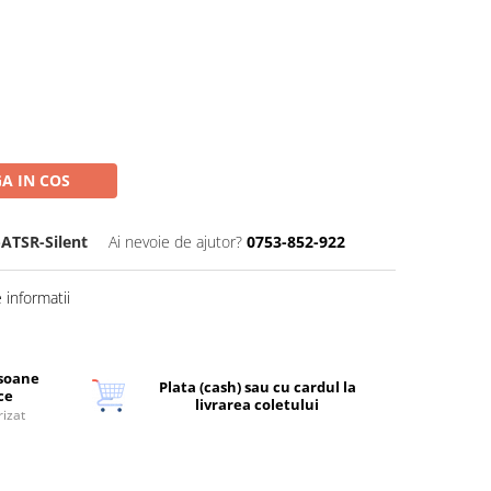
A IN COS
ATSR-Silent
Ai nevoie de ajutor?
0753-852-922
informatii
rsoane
Plata (cash) sau cu cardul la
ice
livrarea coletului
rizat