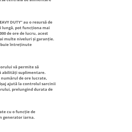
EAVY DUTY” au o resursă de
i lungă, pot funcționa mai
00 de ore de lucru, acest
i multe niveluri și garanție.
ebuie întreținute
orului vă permite să
ă abilități suplimentare.
a numărul de ore lucrate,
șaj ajută la controlul sarcinii
orului, prelungind durata de
ate cu o funcție de
un generator iarna.