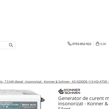
0753-852-922
0,00
zic, 7.5 kW diesel - insonorizat - Konner & Sohnen - KS-9200DE-1/3-HD-ATSR- 
Generator de curent mon
insonorizat - Konner 
Silent