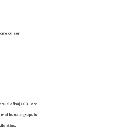
cire cu aer
u si afisaj LCD - ore
e mai buna a grupului
silentios.