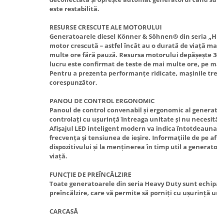
este restabilită.
RESURSE CRESCUTE ALE MOTORULUI
Generatoarele diesel Könner & Söhnen® din seria „H
motor crescută – astfel încât au o durată de viață ma
multe ore fără pauză. Resursa motorului depășește 30
lucru este confirmat de teste de mai multe ore, pe ma
Pentru a prezenta performanțe ridicate, mașinile tr
corespunzător.
PANOU DE CONTROL ERGONOMIC
Panoul de control convenabil și ergonomic al generat
controlați cu ușurință întreaga unitate și nu necesit
Afișajul LED inteligent modern va indica întotdeaun
frecvența și tensiunea de ieșire. Informațiile de pe afi
dispozitivului și la menținerea în timp util a generat
viață.
FUNCȚIE DE PREÎNCĂLZIRE
Toate generatoarele din seria Heavy Duty sunt echip
preîncălzire, care vă permite să porniți cu ușurință 
CARCASĂ