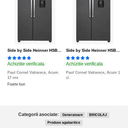
Side by Side Heinner HSBS-HM439NFINVDGWDE++, Total No Frost, Compresor Inverter, Dozator Apa, Display Touch LED, 439 L, Clasa E, Gri Antracit Texturat
Side by Side Heinner HSBS-HM439NFINVDGWDE++, Total No Frost, Compresor Inverter, Dozator Apa, Display Touch LED, 439 L, Clasa E, Gri Antracit Texturat
Achizitie verificata
Achizitie verificata
A
Paul Cornel Vatrarece,
Acum
Paul Cornel Vatrarece,
Acum 1
M
17 ore
zi
Fo
Foarte bun
Categorii asociate:
Generatoare
BRICOLAJ
Produse agabaritice