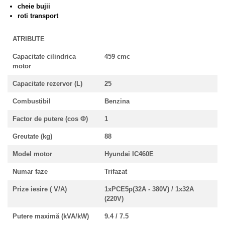
cheie bujii
roti transport
ATRIBUTE
Capacitate cilindrica
459 cmc
motor
Capacitate rezervor (L)
25
Combustibil
Benzina
Factor de putere (cos Ф)
1
Greutate (kg)
88
Model motor
Hyundai IC460E
Numar faze
Trifazat
Prize iesire ( V/A)
1xPCE5p(32A - 380V) / 1x32A
(220V)
Putere maximă (kVA/kW)
9.4 / 7.5