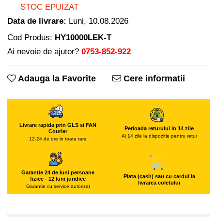
Piese si consumabile pentru
STOC EPUIZAT
Freze de zapada
Convectoare
MOTOCOSITORI
Data de livrare:
Luni, 10.08.2026
Freze si carote
Purificatoare aer
Plantatoare + Semanatori
Radiatoare
Cod Produs:
HY10000LEK-T
Generatoare
Scarificatoare
Sobe pe gaz
Ai nevoie de ajutor?
0753-852-922
Lampi solare
Sere si solarii
Tunuri de caldura
Masini de slefuit
Tocatoare fan, crengi, tulpini
Ventilatoare
Adauga la Favorite
Cere informatii
Malaxoare
Ventilatoare Industriale
Macarale si electopalane
Chiuvete bucatarie
Masini de tencuit
Deshidratoare
Livrare rapida prin GLS si FAN
Masini de taiat placi ceramice /
Dozatoare de apa
Perioada returului in 14 zile
Courier
Ai 14 zile la dispozitie pentru retur
gresie / faianta / parchet
12-24 de ore in toata tara
Espressoare, cafetiere si rasnite
Masini de canelat
Fiare de calcat / Mese pentru
Menghine
calcat
Garantie 24 de luni persoane
Plata (cash) sau cu cardul la
fizice - 12 luni juridice
Motoare termice
Forme de prajituri
livrarea coletului
Garantie cu service autorizat
Motoare electrice
Hote
Nivela de masurat
Hote Decorative