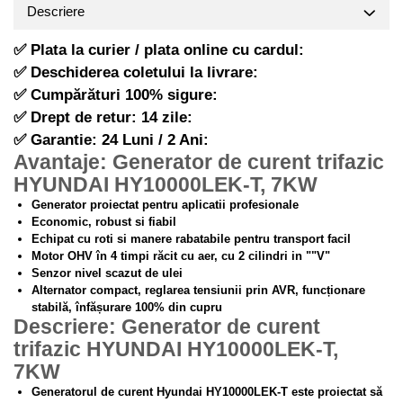
Descriere
Hote Telescopice
Pistoale de impact electrice si
pneumatice
Hote Traditionale
✅ Plata la curier / plata online cu cardul:
Hote Incorporabile
Pistoale de vopsit
✅ Deschiderea coletului la livrare:
Hote Country
Prelungitoare
✅ Cumpărături 100% sigure:
Hote Insula
✅ Drept de retur: 14 zile:
Polizoare electrice de banc si
Hote Cupolare
unghiulare
✅ Garantie: 24 Luni / 2 Ani:
Accesorii, consumabile hote
Avantaje: Generator de curent trifazic
Rindele si freze pentru lemn
Masini de tocat carne
HYUNDAI HY10000LEK-T, 7KW
Redresoare auto - roboti de
Generator proiectat pentru aplicatii profesionale
Masini de carnati ( CARNATARI )
pornire
Economic, robust si fiabil
Masini de spalat vase
Echipat cu roti si manere rabatabile pentru transport facil
Suflante cu aer cald
Motor OHV în 4 timpi răcit cu aer, cu 2 cilindri in ""V"
Masini de spalat vase incorporabile
Scari metalice
Senzor nivel scazut de ulei
Masini de spalat vase independente
Alternator compact, reglarea tensiunii prin AVR, funcționare
Strungurii
stabilă, înfășurare 100% din cupru
Masini de spalat rufe
Descriere: Generator de curent
Scule cu acumulator
Masini de spalat rufe frontale
trifazic HYUNDAI HY10000LEK-T,
Scule pentru electricieni
Masini de spalat rufe verticale
7KW
Truse de scule
Masini de spalat rufe incorporabile
Generatorul de curent Hyundai HY10000LEK-T este proiectat să