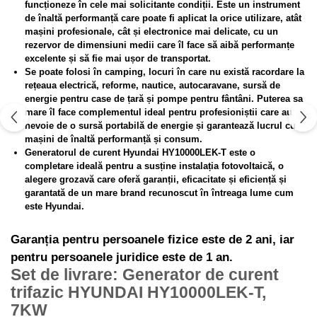
Truse de lipit PPR
Masini de spalat rufe cu uscator
funcționeze în cele mai solicitante condiții. Este un instrument
de înaltă performanță care poate fi aplicat la orice utilizare, atât
Uscatoare de rufe
Ventuze cu brate pentru transport
mașini profesionale, cât și electronice mai delicate, cu un
Masini de facut paine
rezervor de dimensiuni medii care îl face să aibă performanțe
Vibratoare beton
excelente și să fie mai ușor de transportat.
Pachete electrocasnice
Se poate folosi în camping, locuri în care nu există racordare la
incorporabile
rețeaua electrică, reforme, nautice, autocaravane, sursă de
Seturi oale
energie pentru case de țară și pompe pentru fântâni. Puterea sa
mare îl face complementul ideal pentru profesioniștii care au
SANDWICH MAKER
nevoie de o sursă portabilă de energie și garantează lucrul cu
mașini de înaltă performanță și consum.
Storcatoare de fructe
Generatorul de curent Hyundai HY10000LEK-T este o
Televizoare
completare ideală pentru a susține instalația fotovoltaică, o
alegere grozavă care oferă garanții, eficacitate și eficiență și
garantată de un mare brand recunoscut în întreaga lume cum
este Hyundai.
Garanția pentru persoanele fizice este de 2 ani, iar
pentru persoanele juridice este de 1 an.
Set de livrare: Generator de curent
trifazic HYUNDAI HY10000LEK-T,
7KW