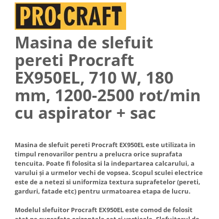
Hote Telescopice
Nivela de masurat
Hote Traditionale
Pistoale de impact electrice si
Hote Incorporabile
Masina de slefuit
pneumatice
Hote Country
pereti Procraft
Pistoale de vopsit
Hote Insula
Prelungitoare
EX950EL, 710 W, 180
Hote Cupolare
Polizoare electrice de banc si
Accesorii, consumabile hote
mm, 1200-2500 rot/min
unghiulare
Masini de tocat carne
cu aspirator + sac
Rindele si freze pentru lemn
Masini de carnati ( CARNATARI )
Redresoare auto - roboti de
Masini de spalat vase
pornire
Masini de spalat vase incorporabile
Masina de slefuit pereti Procraft EX950EL este utilizata in
Suflante cu aer cald
timpul renovarilor pentru a prelucra orice suprafata
Masini de spalat vase
tencuita. Poate fi folosita si la indepartarea calcarului, a
Scari metalice
independente
varului și a urmelor vechi de vopsea. Scopul sculei electrice
Masini de spalat rufe
Strungurii
este de a netezi si uniformiza textura suprafetelor (pereti,
garduri, fatade etc) pentru urmatoarea etapa de lucru.
Masini de spalat rufe frontale
Scule cu acumulator
Masini de spalat rufe verticale
Modelul slefuitor Procraft EX950EL este comod de folosit
Scule pentru electricieni
Masini de spalat rufe incorporabile