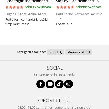
Lada frigorifica Heinner HCF-287CNHE++, 287 l, Clasa E, Compresor inverter, Iluminare LED, Functionalitate frigider, Alb
Side by Side Heinner HSBS-HM439NFINVDGWDE++, Total No Frost, Compresor Inverter, Dozator Apa, Display Touch LED, 439 L, Clasa E, Gri Antracit Texturat
Achizitie verificata
Achizitie verificata
Eugen Grigore,
Acum 14 ore
Paul Cornel Vatrarece,
Acum 2
P
zile
z
Forte bun, comandă livrată la
timp mulțumesc...
Foarte bun
Categorii asociate:
BRICOLAJ
Masini de slefuit
SOCIAL
Urmareste-ne in social media
SUPORT CLIENTI
08:00 - 18:00 Luni - Vineri (comenzi online non-stop)