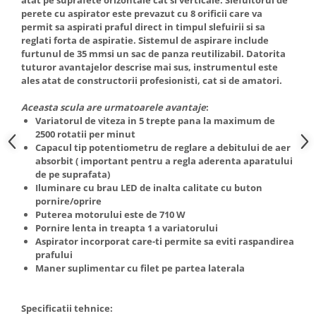
atat pe suprafete orizontale cat si verticale. Slefuitorul de
Truse de scule
perete cu aspirator este prevazut cu 8 orificii care va
Masini de spalat rufe cu uscator
permit sa aspirati praful direct in timpul slefuirii si sa
Truse de lipit PPR
Uscatoare de rufe
reglati forta de aspiratie. Sistemul de aspirare include
Ventuze cu brate pentru transport
furtunul de 35 mmsi un sac de panza reutilizabil. Datorita
Masini de facut paine
tuturor avantajelor descrise mai sus, instrumentul este
Vibratoare beton
Pachete electrocasnice
ales atat de constructorii profesionisti, cat si de amatori.
incorporabile
Aceasta scula are urmatoarele avantaje
:
Seturi oale
Variatorul de viteza in 5 trepte pana la maximum de
SANDWICH MAKER
2500 rotatii per minut
Capacul tip potentiometru de reglare a debitului de aer
Storcatoare de fructe
absorbit ( important pentru a regla aderenta aparatului
de pe suprafata)
Televizoare
Iluminare cu brau LED de inalta calitate cu buton
pornire/oprire
Puterea motorului este de 710 W
Pornire lenta in treapta 1 a variatorului
Aspirator incorporat care-ti permite sa eviti raspandirea
prafului
Maner suplimentar cu filet pe partea laterala
Specificatii tehnice: