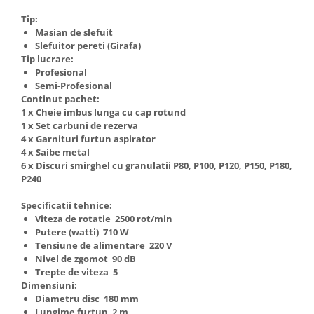
Tip:
Masian de slefuit
Slefuitor pereti (Girafa)
Tip lucrare:
Profesional
Semi-Profesional
Continut pachet:
1 x Cheie imbus lunga cu cap rotund
1 x Set carbuni de rezerva
4 x Garnituri furtun aspirator
4 x Saibe metal
6 x Discuri smirghel cu granulatii P80, P100, P120, P150, P180,
P240
Specificatii tehnice:
Viteza de rotatie 2500 rot/min
Putere (watti) 710 W
Tensiune de alimentare 220 V
Nivel de zgomot 90 dB
Trepte de viteza 5
Dimensiuni:
Diametru disc 180 mm
Lungime furtun 2 m