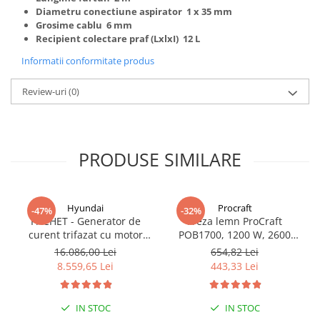
Diametru conectiune aspirator 1 x 35 mm
Grosime cablu 6 mm
Recipient colectare praf (LxlxI) 12 L
Informatii conformitate produs
Review-uri
(0)
PRODUSE SIMILARE
Hyundai
Procraft
-47%
-32%
PACHET - Generator de
Freza lemn ProCraft
curent trifazat cu motor
POB1700, 1200 W, 2600
diesel Hyundai DHY8600SE-
Rpm cu 12 freze pentru
16.086,00 Lei
654,82 Lei
T, putere motor 12 CP,
lemn incluse in pachet
8.559,65 Lei
443,33 Lei
Putere maxima 7.9 kVA,
tensiune 380 / 220 V +
Automatizare trifazata
IN STOC
IN STOC
ATS12-3P