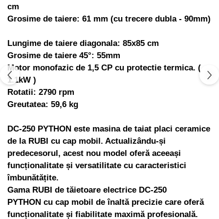
Truse de lipit PPR
Masini de spalat rufe cu uscator
cm
Uscatoare de rufe
Ventuze cu brate pentru transport
Grosime de taiere: 61 mm (cu trecere dubla - 90mm)
Masini de facut paine
Vibratoare beton
Lungime de taiere diagonala: 85x85 cm
Pachete electrocasnice
incorporabile
Grosime de taiere 45°: 55mm
Motor monofazic de 1,5 CP cu protectie termica. (
Seturi oale
1.1kW )
SANDWICH MAKER
Rotatii: 2790 rpm
Storcatoare de fructe
Greutatea: 59,6 kg
Televizoare
DC-250 PYTHON este masina de taiat placi ceramice
de la RUBI cu cap mobil. Actualizându-și
predecesorul, acest nou model oferă aceeași
funcționalitate și versatilitate cu caracteristici
îmbunătățite.
Gama RUBI de tăietoare electrice DC-250
PYTHON cu cap mobil de înaltă precizie care oferă
funcționalitate și fiabilitate maximă profesională.