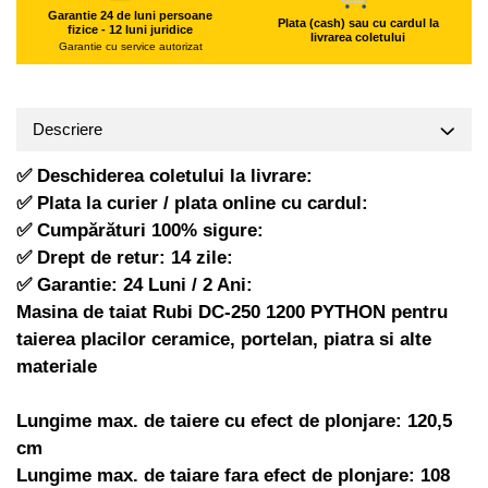
Garantie 24 de luni persoane
Hote Telescopice
Pistoale de impact electrice si
Plata (cash) sau cu cardul la
fizice - 12 luni juridice
livrarea coletului
pneumatice
Hote Traditionale
Garantie cu service autorizat
Hote Incorporabile
Pistoale de vopsit
Hote Country
Prelungitoare
Descriere
Hote Insula
Polizoare electrice de banc si
Hote Cupolare
unghiulare
✅ Deschiderea coletului la livrare:
Accesorii, consumabile hote
✅ Plata la curier / plata online cu cardul:
Rindele si freze pentru lemn
Masini de tocat carne
✅ Cumpărături 100% sigure:
Redresoare auto - roboti de
Masini de carnati ( CARNATARI )
✅ Drept de retur: 14 zile:
pornire
✅ Garantie: 24 Luni / 2 Ani:
Masini de spalat vase
Suflante cu aer cald
Masina de taiat Rubi DC-250 1200 PYTHON pentru
Masini de spalat vase incorporabile
Scari metalice
taierea placilor ceramice, portelan, piatra si alte
Masini de spalat vase independente
Strungurii
materiale
Masini de spalat rufe
Scule cu acumulator
Masini de spalat rufe frontale
Lungime max. de taiere cu efect de plonjare: 120,5
Scule pentru electricieni
Masini de spalat rufe verticale
cm
Truse de scule
Masini de spalat rufe incorporabile
Lungime max. de taiare fara efect de plonjare: 108