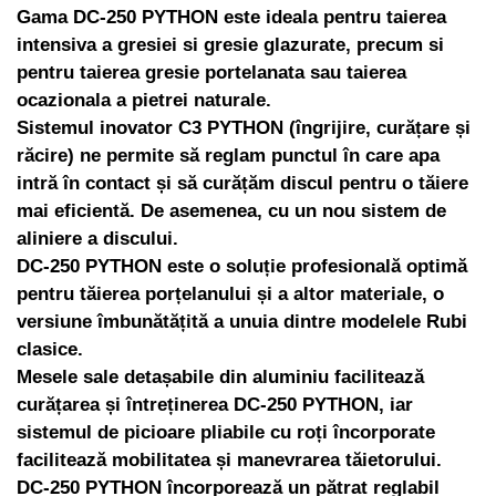
Gama DC-250 PYTHON este ideala pentru taierea
intensiva a gresiei si gresie glazurate, precum si
pentru taierea gresie portelanata sau taierea
ocazionala a pietrei naturale.
Sistemul inovator C3 PYTHON (îngrijire, curățare și
răcire) ne permite să reglam punctul în care apa
intră în contact și să curățăm discul pentru o tăiere
mai eficientă. De asemenea, cu un nou sistem de
aliniere a discului.
DC-250 PYTHON este o soluție profesională optimă
pentru tăierea porțelanului și a altor materiale, o
versiune îmbunătățită a unuia dintre modelele Rubi
clasice.
Mesele sale detașabile din aluminiu facilitează
curățarea și întreținerea DC-250 PYTHON, iar
sistemul de picioare pliabile cu roți încorporate
facilitează mobilitatea și manevrarea tăietorului.
DC-250 PYTHON încorporează un pătrat reglabil