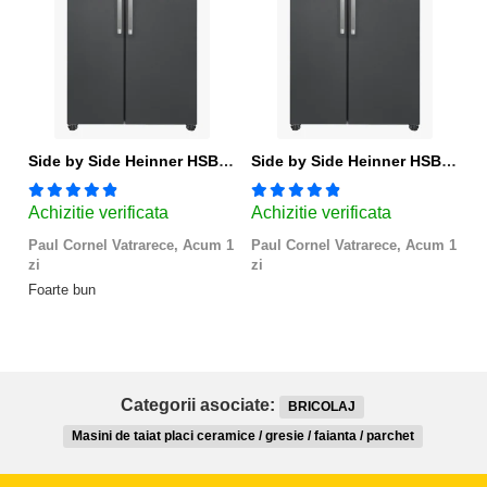
Side by Side Heinner HSBS-HM439NFINVDGWDE++, Total No Frost, Compresor Inverter, Dozator Apa, Display Touch LED, 439 L, Clasa E, Gri Antracit Texturat
Side by Side Heinner HSBS-HM439NFINVDGWDE++, Total No Frost, Compresor Inverter, Dozator Apa, Display Touch LED, 439 L, Clasa E, Gri Antracit Texturat
Achizitie verificata
Achizitie verificata
A
Paul Cornel Vatrarece,
Acum 1
Paul Cornel Vatrarece,
Acum 1
M
zi
zi
Fo
Foarte bun
Categorii asociate:
BRICOLAJ
Masini de taiat placi ceramice / gresie / faianta / parchet