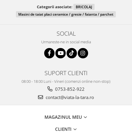
Categorii asociate:
BRICOLAJ
Masini de taiat placi ceramice / gresie / faianta / parchet
SOCIAL
Urmareste-ne in social media
SUPORT CLIENTI
08:00 - 18:00 Luni - Vineri (comenzi online non-stop)
0753-852-922
contact@viata-la-tara.ro
MAGAZINUL MEU
CLIENTI