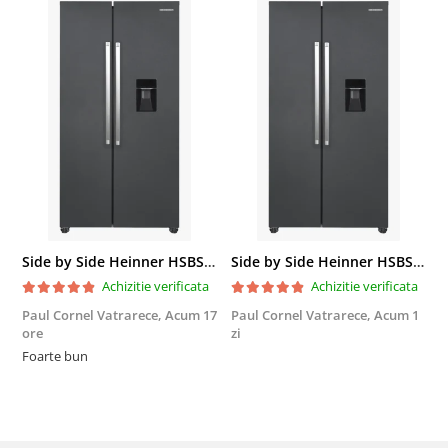
Side by Side Heinner HSBS-HM439NFINVDGWDE++, Total No Frost, Compresor Inverter, Dozator Apa, Display Touch LED, 439 L, Clasa E, Gri Antracit Texturat
Side by Side Heinner HSBS-HM439NFINVDGWDE++, Total No Frost, Compresor Inverter, Dozator Apa, Display Touch LED, 439 L, Clasa E, Gri Antracit Texturat
Achizitie verificata
Achizitie verificata
Paul Cornel Vatrarece,
Acum 17
Paul Cornel Vatrarece,
Acum 1
M
ore
zi
F
Foarte bun