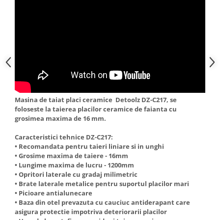
Truse de scule
Masini de spalat rufe cu uscator
Truse de lipit PPR
Uscatoare de rufe
Ventuze cu brate pentru transport
Masini de facut paine
Vibratoare beton
Pachete electrocasnice
incorporabile
Seturi oale
SANDWICH MAKER
Masina de taiat placi ceramice Detoolz DZ-C217, se
Storcatoare de fructe
foloseste la taierea placilor ceramice de faianta cu
grosimea maxima de 16 mm.
Televizoare
Caracteristici tehnice DZ-C217:
• Recomandata pentru taieri liniare si in unghi
• Grosime maxima de taiere - 16mm
• Lungime maxima de lucru - 1200mm
• Opritori laterale cu gradaj milimetric
• Brate laterale metalice pentru suportul placilor mari
• Picioare antialunecare
• Baza din otel prevazuta cu cauciuc antiderapant care
asigura protectie impotriva deteriorarii placilor