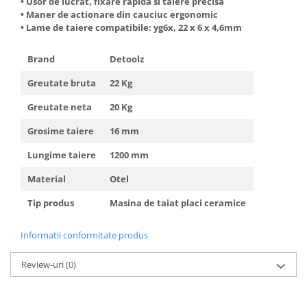
• Usor de lucrat, fixare rapida si taiere precisa
• Maner de actionare din cauciuc ergonomic
• Lame de taiere compatibile: yg6x, 22 x 6 x 4,6mm
Brand
Detoolz
Greutate bruta
22 Kg
Greutate neta
20 Kg
Grosime taiere
16 mm
Lungime taiere
1200 mm
Material
Otel
Tip produs
Masina de taiat placi ceramice
Informatii conformitate produs
Review-uri
(0)