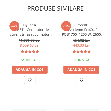
PRODUSE SIMILARE
Hyundai
Procraft
-47%
-32%
PACHET - Generator de
Freza lemn ProCraft
curent trifazat cu motor
POB1700, 1200 W, 2600
diesel Hyundai DHY8600SE-
Rpm cu 12 freze pentru
16.086,00 Lei
654,82 Lei
T, putere motor 12 CP,
lemn incluse in pachet
8.559,65 Lei
443,33 Lei
Putere maxima 7.9 kVA,
tensiune 380 / 220 V +
Automatizare trifazata
IN STOC
IN STOC
ATS12-3P
ADAUGA IN COS
ADAUGA IN COS