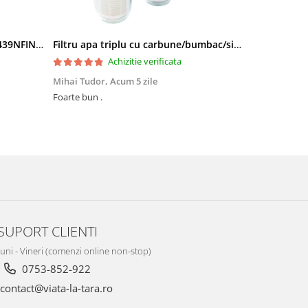
Side by Side Heinner HSBS-HM439NFINVDGWDE++, Total No Frost, Compresor Inverter, Dozator Apa, Display Touch LED, 439 L, Clasa E, Gri Antracit Texturat
Filtru apa triplu cu carbune/bumbac/sita 3x3/4"*10
Achizitie verificata
Mihai Tudor,
Acum 5 zile
Viorel Stăne
Foarte bun .
Foarte mulțumit, își face treaba Rap
preț ,super
SUPORT CLIENTI
Luni - Vineri (comenzi online non-stop)
0753-852-922
contact@viata-la-tara.ro