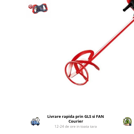
Echipamente procesare
Compresoare
Masini de tuns iarba
Racitoare de vin
Procesare Blendere stick &
Side-By-Side
Cricuri hidraulice
procesatoare alimente
Masini batut stalpi si accesorii
Vitrine frigorifice
Echipamente si accesorii bar
Carucioare pentru transportat-
Motocoase: Motocositoare pe
Aspiratoare uscat, umed si cenusa
Lize
benzina si electrice
Grill-uri si lampi de incalzire
Butelie camping
Chei pentru conducte
Motopompe
Masini de spalat vase si igiena
Blendere mixere
Ciocane rotopercutoare si
Motocultoare
Chiuvete, robinete si filtre
demolatoare
Butelie camping
Motoburghie si Accesorii
Mobilier de inox
Capsatoare pneumatice
Cuptoare
Burghiu (FREZA) pentru pamant
Oale & tigai
Despicatoare de busteni si
Motoburgie
Cuptoare incorporabile
Pizza, paste si kebab
topoare
Pompe de stropit atomizoare
Cuptoare cu microunde
Portelan, tacamuri si articole
Disc taiat metal
Cuptoare electrice
pentru masa
Pompe de apa murdara
Disc cu vidia pentru lemn
Friteuze
Tavi gastronorm/Accesorii
Pompe de suprafata
Distribuie
Echipamente de protectie
Climatizare si sisteme de incalzire
pe
Pompe submersibile
Echipamente cu Acumulatori 18V
Livrare rapida prin GLS si FAN
Facebook
Aeroterme
Piese si consumabile pentru
Courier
Detoolz
Aer conditionat
DRUJBE
12-24 de ore in toata tara
Electrozi
Calorifere electrice