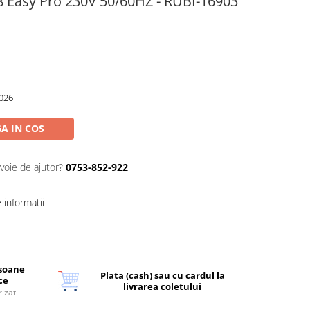
8 Easy Pro 230V 50/60HZ - RUBI-16903
026
A IN COS
voie de ajutor?
0753-852-922
informatii
rsoane
Plata (cash) sau cu cardul la
ice
livrarea coletului
rizat