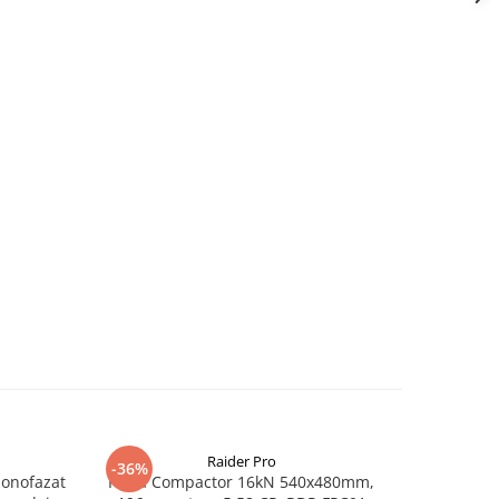
Raider Pro
-36%
-25%
monofazat
Placa Compactor 16kN 540x480mm,
Slefuitor