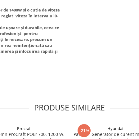
 de 1400W și o cutie de viteze
eglați viteza în intervalul 0-
le ușoare și durabile, ceea ce
 profesioniști pentru
nțiile necesare, precum un
rnirea neintenționată sau
inerea și înlocuirea rapidă și
PRODUSE SIMILARE
Procraft
Hyundai
-21%
emn ProCraft POB1700, 1200 W,
Pachet - Generator de curent 