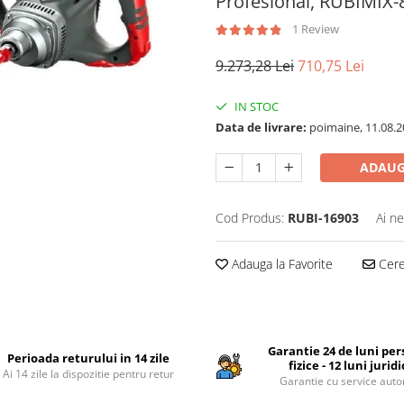
Profesional, RUBIMIX-
1 Review
9.273,28 Lei
710,75 Lei
IN STOC
Data de livrare:
poimaine, 11.08.2
ADAUG
Cod Produs:
RUBI-16903
Ai ne
Adauga la Favorite
Cere 
Garantie 24 de luni pe
Perioada returului in 14 zile
fizice - 12 luni jurid
Ai 14 zile la dispozitie pentru retur
Garantie cu service auto