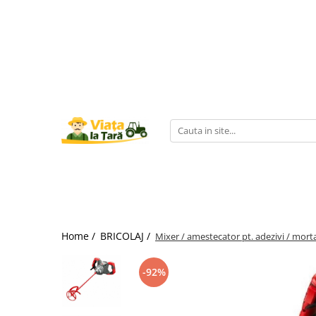
GRADINA
ZOOTEHNIE
BRICOLAJ
Electronice & Electrocasnice
Produse HORECA
Aspiratoare de frunze
Batoze Porumb - Moara de
Aparate de sudura
Afumatori
Accesorii bucatarie
Macinat
Burghiu (FREZA) pentru pamant
Accesorii aparate de sudura
Aragazuri si plite
Aparate de vidat si
Batoze de curatat porumbul
accesorii/Ambalare vacuum
Aparate de sudura
Cabluri
Aragaz pe gaz ( GPL )
Mori pentru cereale
Cofetarie, patiserie si cafenea
Aparate de spalat cu presiune
Aragaz mixt ( gaz si electric )
Cauciucuri si roti
Incubatoare, oparitoare si
Inghetata
Aspiratoare uscat, umed si cenusa
Aragaz total electric
deplumatoare
Cantare de cantarit
Cuptoare profesionale
Plita incorporabila
Acumulatori scule electrice
Masini de cusut saci
Drujbe
Aparate cuburi de gheata
Deshidratoare de alimente
Accesorii pentru slefuire si
Masini de tuns animale
Foarfeci
lustruire
Aparate de vidat
Echipamente bucatarie calda
Zdrobitoare-Teascuri-Razatori
Folie / plasa pentru umbrire
Bormasina de banc ( FIXA -
Home /
BRICOLAJ /
Aparate frigorifice
Mixer / amestecator pt. adezivi / mor
Cuptoare cu microunde
STATIONARA )
Furtune de irigat
Friteuze
Combine frigorifice
Bormasini de gaurit cu percutie si
-92%
Furtune cauciucate
Echipamente frigorifice
Congelatoare
rotopercutoare
Accesorii pentru furtune
Frigidere
Vitrine frigorifice
Betoniere
Hidrofoare
Lazi frigorifice