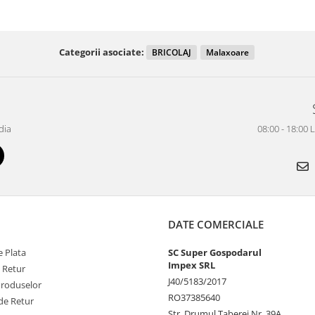
Categorii asociate:
BRICOLAJ
Malaxoare
dia
08:00 - 18:00 
DATE COMERCIALE
 Plata
SC Super Gospodarul
Impex SRL
e Retur
J40/5183/2017
Produselor
RO37385640
de Retur
Str. Drumul Taberei Nr. 39A