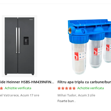
Side by Side Heinner HSBS-HM439NFINVDGWDE++, Total No Frost, Compresor Inverter, Dozator Apa, Display Touch LED, 439 L, Clasa E, Gri Antracit Texturat
Achizitie verificata
Achizitie verificata
el Vatrarece,
Acum 17 ore
Mihai Tudor,
Acum 3 zile
Foarte bun .