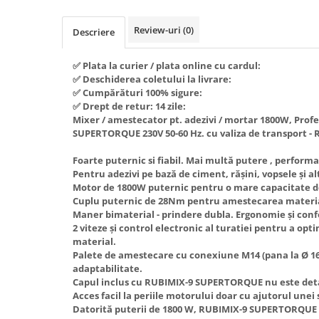
Piese si consumabile pentru
Convectoare
Fierastraie electrice
MOTOCOSITORI
Review-uri
(0)
Descriere
Purificatoare aer
Freze de zapada
Plantatoare + Semanatori
Radiatoare
Freze si carote
Scarificatoare
✅ Plata la curier / plata online cu cardul:
Sobe pe gaz
✅ Deschiderea coletului la livrare:
Generatoare
Sere si solarii
Tunuri de caldura
✅ Cumpărături 100% sigure:
Lampi solare
✅ Drept de retur: 14 zile:
Tocatoare fan, crengi, tulpini
Ventilatoare
Mixer / amestecator pt. adezivi / mortar 1800W, Prof
Ventilatoare Industriale
Masini de slefuit
SUPERTORQUE 230V 50-60 Hz. cu valiza de transport - 
Chiuvete bucatarie
Malaxoare
Foarte puternic si fiabil. Mai multă putere , perfor
Deshidratoare
Macarale si electopalane
Pentru adezivi pe bază de ciment, rășini, vopsele și a
Motor de 1800W puternic pentru o mare capacitate de 
Dozatoare de apa
Masini de tencuit
Cuplu puternic de 28Nm pentru amestecarea material
Espressoare, cafetiere si rasnite
Maner bimaterial - prindere dubla. Ergonomie și conf
Masini de taiat placi ceramice /
2 viteze și control electronic al turatiei pentru a op
gresie / faianta / parchet
Fiare de calcat / Mese pentru
material.
calcat
Masini de canelat
Palete de amestecare cu conexiune M14 (pana la Ø 
adaptabilitate.
Forme de prajituri
Menghine
Capul inclus cu RUBIMIX-9 SUPERTORQUE nu este deta
Hote
Acces facil la periile motorului doar cu ajutorul unei
Motoare termice
Datorită puterii de 1800 W, RUBIMIX-9 SUPERTORQUE 
Hote Decorative
Motoare electrice