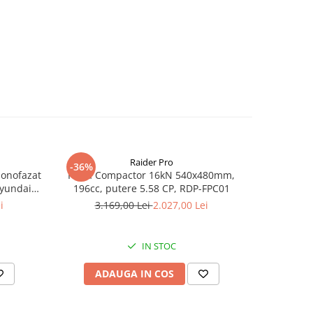
Raider Pro
-36%
-25%
monofazat
Placa Compactor 16kN 540x480mm,
Slefuitor
Hyundai
196cc, putere 5.58 CP, RDP-FPC01
aspirator
.5 kVA,
i
3.169,00 Lei
2.027,00 Lei
8
tizare
IN STOC
ADAUGA IN COS
AD