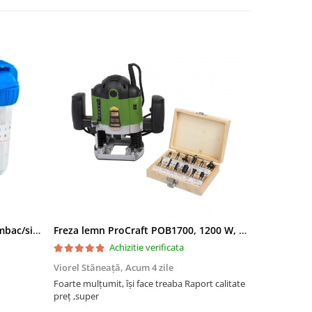
Filtru apa triplu cu carbune/bumbac/sita 3x3/4"*10
Freza lemn ProCraft POB1700, 1200 W, 2600 Rpm cu 12 freze pentru lemn incluse in pachet
Achizitie verificata
Viorel Stăneață,
Acum 4 zile
Acneza Colo
Foarte mulțumit, își face treaba Raport calitate
Foarte mulț
preț ,super