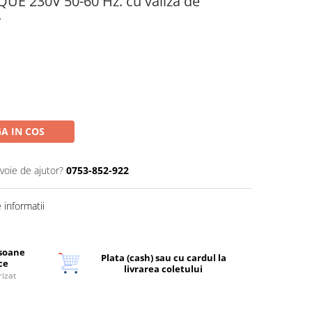
E 230V 50-60 Hz. cu valiza de
4
A IN COS
voie de ajutor?
0753-852-922
informatii
rsoane
Plata (cash) sau cu cardul la
ice
livrarea coletului
rizat