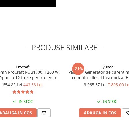
PRODUSE SIMILARE
Procraft
Hyundai
-21%
emn ProCraft POB1700, 1200 W,
Pachet - Generator de curent 
Rpm cu 12 freze pentru lemn
cu motor diesel insonorizat 
incluse in pachet
DHY-8600SE, putere maxima 6
654,82 Lei
443,33 Lei
9.965,37 Lei
7.895,00 Le
putere motor 12 CP + Automa
ATS12-P
IN STOC
IN STOC
ADAUGA IN COS
ADAUGA IN COS