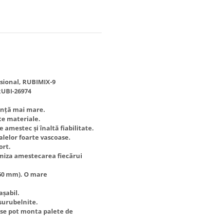
esional, RUBIMIX-9
RUBI-26974
manță mai mare.
lte materiale.
amestec și înaltă fiabilitate.
elor foarte vascoase.
ort.
timiza amestecarea fiecărui
160 mm). O mare
șabil.
 surubelnite.
se pot monta palete de