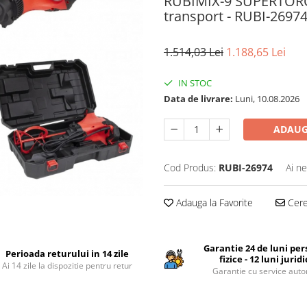
RUBIMIX-9 SUPERTORQU
transport - RUBI-2697
1.514,03 Lei
1.188,65 Lei
IN STOC
Data de livrare:
Luni, 10.08.2026
ADAUG
Cod Produs:
RUBI-26974
Ai ne
Adauga la Favorite
Cere 
Garantie 24 de luni pe
Perioada returului in 14 zile
fizice - 12 luni jurid
Ai 14 zile la dispozitie pentru retur
Garantie cu service auto