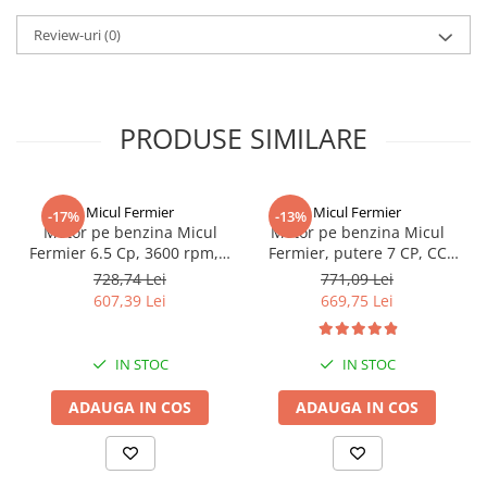
Review-uri
(0)
PRODUSE SIMILARE
Micul Fermier
Micul Fermier
-17%
-13%
Motor pe benzina Micul
Motor pe benzina Micul
Fermier 6.5 Cp, 3600 rpm, 4
Fermier, putere 7 CP, CC
timpi, OHV, ax pana 20 mm
196, ax orizontal 20 mm cu
728,74 Lei
771,09 Lei
pana, motor in 4 Timpi GF-
607,39 Lei
669,75 Lei
0164
IN STOC
IN STOC
ADAUGA IN COS
ADAUGA IN COS