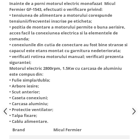
Inainte de a porni motorul electric monofazat Micul
Truse de scule
Masini de spalat rufe cu uscator
Fermier GF-1543, efectuati o verificare privind:
Truse de lipit PPR
• tensiunea de alimentare a motorului corespunde
Uscatoare de rufe
tensiunii/frecventei inscrise pe eticheta;
Ventuze cu brate pentru transport
Masini de facut paine
• pozitia de montare a motorului permite o buna aerisire,
Vibratoare beton
acces facil la conexiunea electrica si la elementele de
Pachete electrocasnice
comanda;
incorporabile
• conexiunile din cutia de conectare au fost bine stranse si
Seturi oale
capacul este etans montat cu garnitura nedeteriorata;
• verificati rotirea motorului manual; verificati prezenta
SANDWICH MAKER
sigurantei;
Motorul electric 2800rpm, 1.5Kw cu carcasa de aluminiu
Storcatoare de fructe
este compus din:
Televizoare
• Fulie simpla/dubla;
• Arbore iesire;
• Scut anterior;
• Caseta conexiuni;
• Carcasa aluminiu;
• Protectie ventilator;
• Talpa fixare;
• Cablu alimentare.
Brand
Micul Fermier