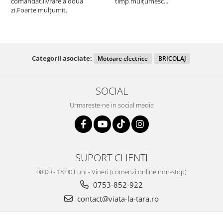
comandat,livrare a doua
timp mulțumesc...
F
zi.Foarte mulțumit.
Categorii asociate:
Motoare electrice
BRICOLAJ
SOCIAL
Urmareste-ne in social media
SUPORT CLIENTI
08:00 - 18:00 Luni - Vineri (comenzi online non-stop)
0753-852-922
contact@viata-la-tara.ro