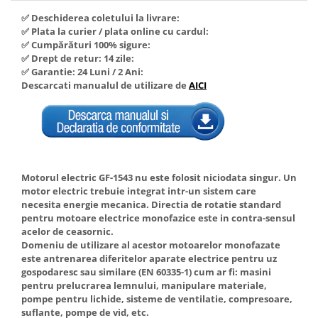
Hote Telescopice
✅ Deschiderea coletului la livrare:
Nivela de masurat
Hote Traditionale
✅ Plata la curier / plata online cu cardul:
Pistoale de impact electrice si
✅ Cumpărături 100% sigure:
Hote Incorporabile
pneumatice
✅ Drept de retur: 14 zile:
Hote Country
✅ Garantie: 24 Luni / 2 Ani:
Pistoale de vopsit
Descarcati manualul de utilizare de
AICI
Hote Insula
Prelungitoare
Hote Cupolare
Polizoare electrice de banc si
Accesorii, consumabile hote
unghiulare
Masini de tocat carne
Rindele si freze pentru lemn
Masini de carnati ( CARNATARI )
Motorul electric GF-1543 nu este folosit niciodata singur. Un
Redresoare auto - roboti de
Masini de spalat vase
motor electric trebuie integrat intr-un sistem care
pornire
necesita energie mecanica. Directia de rotatie standard
Masini de spalat vase incorporabile
Suflante cu aer cald
pentru motoare electrice monofazice este in contra-sensul
Masini de spalat vase
acelor de ceasornic.
Scari metalice
independente
Domeniu de utilizare al acestor motoarelor monofazate
Masini de spalat rufe
este antrenarea diferitelor aparate electrice pentru uz
Strungurii
gospodaresc sau similare (EN 60335-1) cum ar fi: masini
Masini de spalat rufe frontale
Scule cu acumulator
pentru prelucrarea lemnului, manipulare materiale,
Masini de spalat rufe verticale
pompe pentru lichide, sisteme de ventilatie, compresoare,
Scule pentru electricieni
suflante, pompe de vid, etc.
Masini de spalat rufe incorporabile