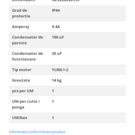
Grad de
IP44
protectie
Amperaj
9.4A
Condensator de
150 uF
pornire
Condensator de
35 uF
functionare
Tip motor
YL90L1-2
Greutate
14 kg
pcs per UM
1
UM per cutie /
1
punga
UM/bax
1
Informatii conformitate produs