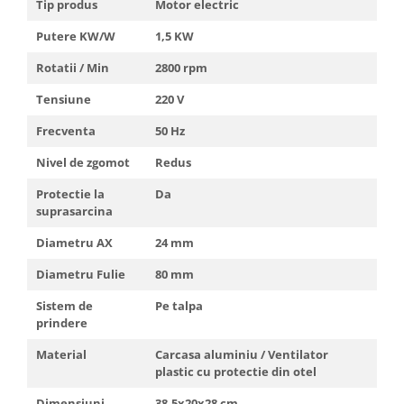
Tip produs
Motor electric
Putere KW/W
1,5 KW
Rotatii / Min
2800 rpm
Tensiune
220 V
Frecventa
50 Hz
Nivel de zgomot
Redus
Protectie la
Da
suprasarcina
Diametru AX
24 mm
Diametru Fulie
80 mm
Sistem de
Pe talpa
prindere
Material
Carcasa aluminiu / Ventilator
plastic cu protectie din otel
Dimensiuni
38,5x20x28 cm