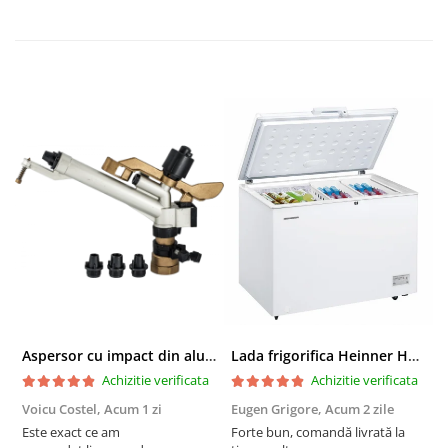
Aspersor cu impact din aluminiu cu FI, Presiune (bar)1.5-5, Diametru de aspersie (m)32-58
Lada frigorifica Heinner HCF-287CNHE++, 287 l, Clasa E, Compresor inverter, Iluminare LED, Functionalitate frigider, Alb
Achizitie verificata
Achizitie verificata
Voicu Costel,
Acum 1 zi
Eugen Grigore,
Acum 2 zile
P
z
Este exact ce am
Forte bun, comandă livrată la