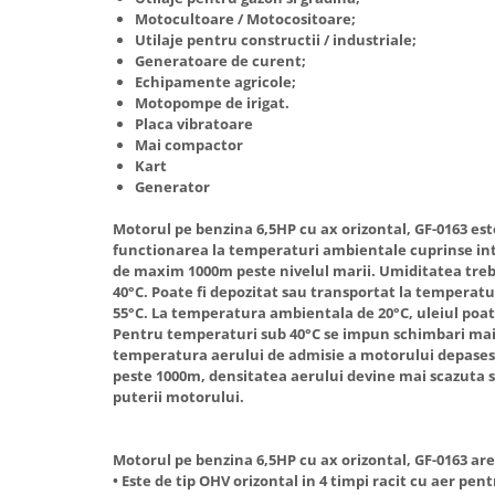
Motocultoare / Motocositoare;
Hote Telescopice
Nivela de masurat
Utilaje pentru constructii / industriale;
Hote Traditionale
Generatoare de curent;
Pistoale de impact electrice si
Hote Incorporabile
Echipamente agricole;
pneumatice
Motopompe de irigat.
Hote Country
Pistoale de vopsit
Placa vibratoare
Hote Insula
Mai compactor
Prelungitoare
Hote Cupolare
Kart
Generator
Polizoare electrice de banc si
Accesorii, consumabile hote
unghiulare
Masini de tocat carne
Motorul pe benzina 6,5HP cu ax orizontal, GF-0163 est
Rindele si freze pentru lemn
functionarea la temperaturi ambientale cuprinse intre
Masini de carnati ( CARNATARI )
de maxim 1000m peste nivelul marii. Umiditatea trebu
Redresoare auto - roboti de
Masini de spalat vase
40°C. Poate fi depozitat sau transportat la temperatu
pornire
55°C. La temperatura ambientala de 20°C, uleiul poa
Masini de spalat vase incorporabile
Pentru temperaturi sub 40°C se impun schimbari mai 
Suflante cu aer cald
Masini de spalat vase
temperatura aerului de admisie a motorului depasest
Scari metalice
independente
peste 1000m, densitatea aerului devine mai scazuta s
puterii motorului.
Masini de spalat rufe
Strungurii
Masini de spalat rufe frontale
Scule cu acumulator
Motorul pe benzina 6,5HP cu ax orizontal, GF-0163 ar
Masini de spalat rufe verticale
Scule pentru electricieni
• Este de tip OHV orizontal in 4 timpi racit cu aer pent
Masini de spalat rufe incorporabile