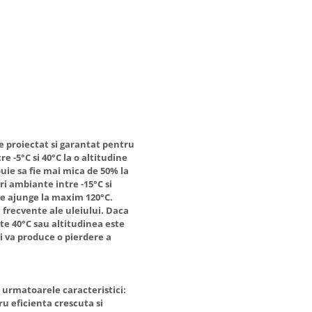
e proiectat si garantat pentru
 -5°C si 40°C la o altitudine
ie sa fie mai mica de 50% la
ri ambiante intre -15°C si
te ajunge la maxim 120°C.
frecvente ale uleiului. Daca
e 40°C sau altitudinea este
i va produce o pierdere a
e urmatoarele caracteristici:
ru eficienta crescuta si