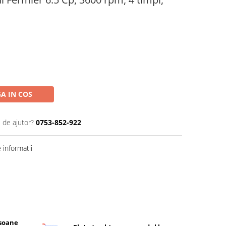
A IN COS
 de ajutor?
0753-852-922
informatii
rsoane