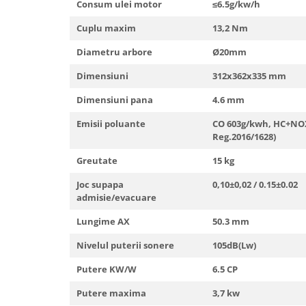
Consum ulei motor
≤6.5g/kw/h
Cuplu maxim
13,2 Nm
Diametru arbore
Ø20mm
Dimensiuni
312x362x335 mm
Dimensiuni pana
4.6 mm
Emisii poluante
CO 603g/kwh, HC+NOX
Reg.2016/1628)
Greutate
15 kg
Joc supapa
0,10±0,02 / 0.15±0.02
admisie/evacuare
Lungime AX
50.3 mm
Nivelul puterii sonere
105dB(Lw)
Putere KW/W
6.5 CP
Putere maxima
3,7 kw