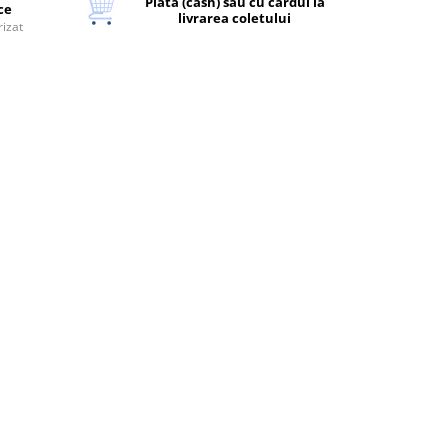
Plata (cash) sau cu cardul la
ice
livrarea coletului
rizat