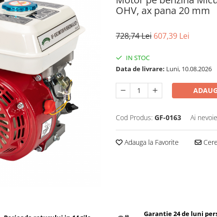
OHV, ax pana 20 mm
728,74 Lei
607,39 Lei
IN STOC
Data de livrare:
Luni, 10.08.2026
ADAUG
Cod Produs:
GF-0163
Ai nevoie
Adauga la Favorite
Cere 
Garantie 24 de luni pe