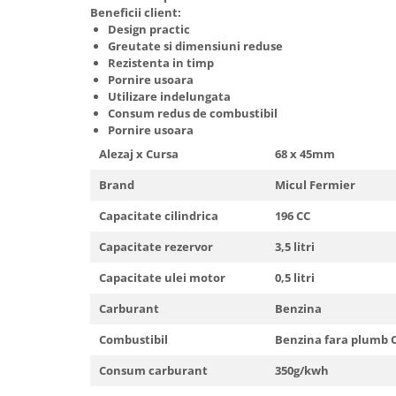
Beneficii client:
Design practic
Greutate si dimensiuni reduse
Rezistenta in timp
Pornire usoara
Utilizare indelungata
Consum redus de combustibil
Pornire usoara
Alezaj x Cursa
68 x 45mm
Brand
Micul Fermier
Capacitate cilindrica
196 CC
Capacitate rezervor
3,5 litri
Capacitate ulei motor
0,5 litri
Carburant
Benzina
Combustibil
Benzina fara plumb 
Consum carburant
350g/kwh