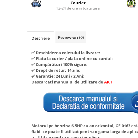
Piese si consumabile pentru
Courier
Convectoare
Fierastraie electrice
MOTOCOSITORI
12-24 de ore in toata tara
Purificatoare aer
Freze de zapada
Plantatoare + Semanatori
Radiatoare
Freze si carote
Scarificatoare
Sobe pe gaz
Generatoare
Sere si solarii
Review-uri
(0)
Tunuri de caldura
Descriere
Lampi solare
Tocatoare fan, crengi, tulpini
Ventilatoare
✅ Deschiderea coletului la livrare:
Ventilatoare Industriale
Masini de slefuit
✅ Plata la curier / plata online cu cardul:
Chiuvete bucatarie
Malaxoare
✅ Cumpărături 100% sigure:
✅ Drept de retur: 14 zile:
Deshidratoare
Macarale si electopalane
✅ Garantie: 24 Luni / 2 Ani:
Dozatoare de apa
Descarcati manualul de utilizare de
AICI
Masini de tencuit
Espressoare, cafetiere si rasnite
Masini de taiat placi ceramice /
gresie / faianta / parchet
Fiare de calcat / Mese pentru
calcat
Masini de canelat
Forme de prajituri
Menghine
Motorul pe benzina 6,5HP cu ax orizontal, GF-0163 este
Hote
Motoare termice
fiabil ce poate fi utilizat pentru o gama larga de aplic
Hote Decorative
Utilaje pentru gazon si gradina;
Motoare electrice