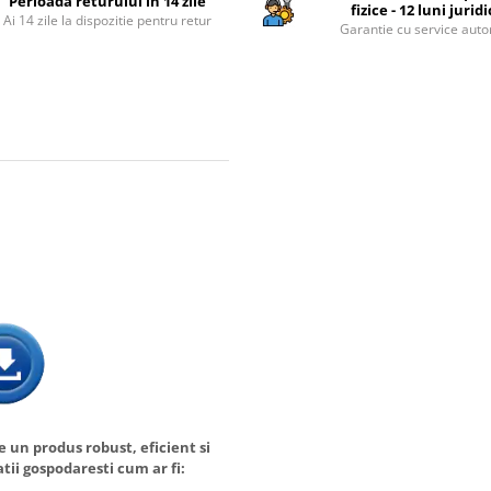
Perioada returului in 14 zile
fizice - 12 luni jurid
Ai 14 zile la dispozitie pentru retur
Garantie cu service auto
 un produs robust, eficient si
atii gospodaresti cum ar fi: