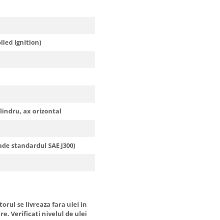
lled Ignition)
lindru, ax orizontal
ade standardul SAE J300)
rul se livreaza fara ulei in
e. Verificati nivelul de ulei