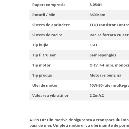
Raport compresie
8.05:01
Rotatii / Min
3600rpm
Sistem de aprindere
TCI(Transistor Contro
Sistem de racire
Racire fortata cu aer
Tip bujie
F6TC
Tip filtru aer
Semi-spongios
Tip motor
OHV, 4-timpi, monoci
Tip produs
Motoare benzina
Ulei de motor
10W-30 (ulei multi-gr
Valoarea vibratiilor
2,2m/s2
ATENTIE: Din motive de siguranta a transportului moto
baia de ulei. Umpleti motorul cu ulei inainte de pornir