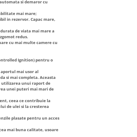
 automata si demaror cu
tabilitate mai mare;
ibil in rezervor. Capac mare,
o durata de viata mai mare a
 zgomot redus.
cuare cu mai multe camere cu
ntrolled Ignition) pentru o
aportul mai usor al
ida si mai completa. Aceasta
 utilizarea unui raport de
rea unei puteri mai mari de
ent, ceea ce contribuie la
ui de ulei si la cresterea
nzile plasate pentru un acces
 cea mai buna calitate, usoare