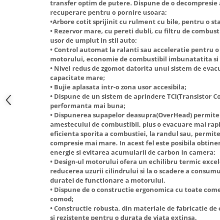
transfer optim de putere. Dispune de o decompresie
Truse de scule
recuperare pentru o pornire usoara;
Masini de spalat rufe cu uscator
•Arbore cotit sprijinit cu rulment cu bile, pentru o s
Truse de lipit PPR
Uscatoare de rufe
• Rezervor mare, cu pereti dubli, cu filtru de combust
Ventuze cu brate pentru transport
Masini de facut paine
usor de umplut in stil auto;
• Control automat la ralanti sau acceleratie pentru 
Vibratoare beton
Pachete electrocasnice
motorului, economie de combustibil imbunatatita si
incorporabile
• Nivel redus de zgomot datorita unui sistem de eva
capacitate mare;
Seturi oale
• Bujie aplasata intr-o zona usor accesibila;
SANDWICH MAKER
• Dispune de un sistem de aprindere TCI(Transistor Co
performanta mai buna;
Storcatoare de fructe
• Dispunerea supapelor deasupra(OverHead) permite 
Televizoare
amestecului de combustibil, plus o evacuare mai rap
eficienta sporita a combustiei, la randul sau, permite
compresie mai mare. In acest fel este posibila obtine
energie si evitarea acumularii de carbon in camera;
• Design-ul motorului ofera un echilibru termic excel
reducerea uzurii cilindrului si la o scadere a consumul
duratei de functionare a motorului.
• Dispune de o constructie ergonomica cu toate come
comod;
• Constructie robusta, din materiale de fabricatie de
si rezistente pentru o durata de viata extinsa.