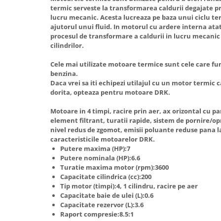
Truse de scule
termic serveste la transformarea caldurii degajate p
Masini de spalat rufe cu uscator
lucru mecanic. Acesta lucreaza pe baza unui ciclu t
Truse de lipit PPR
Uscatoare de rufe
ajutorul unui fluid. In motorul cu ardere interna atat
procesul de transformare a caldurii in lucru mecanic 
Ventuze cu brate pentru transport
Masini de facut paine
cilindrilor.
Vibratoare beton
Pachete electrocasnice
incorporabile
Cele mai utilizate motoare termice sunt cele care fu
benzina.
Seturi oale
Daca vrei sa iti echipezi utilajul cu un motor termic
dorita, opteaza pentru motoare DRK.
SANDWICH MAKER
Storcatoare de fructe
Motoare in 4 timpi, racire prin aer, ax orizontal cu pa
element filtrant, turatii rapide, sistem de pornire/o
Televizoare
nivel redus de zgomot, emisii poluante reduse pana l
caracteristicile motoarelor DRK.
Putere maxima (HP):7
Putere nominala (HP):6.6
Turatie maxima motor (rpm):3600
Capacitate cilindrica (cc):200
Tip motor (timpi):4, 1 cilindru, racire pe aer
Capacitate baie de ulei (L):0.6
Capacitate rezervor (L):3.6
Raport compresie:8.5:1