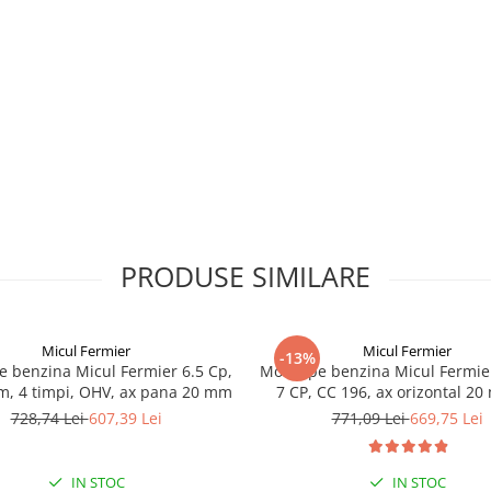
PRODUSE SIMILARE
Micul Fermier
Micul Fermier
-13%
e benzina Micul Fermier 6.5 Cp,
Motor pe benzina Micul Fermie
m, 4 timpi, OHV, ax pana 20 mm
7 CP, CC 196, ax orizontal 2
pana, motor in 4 Timpi GF
728,74 Lei
607,39 Lei
771,09 Lei
669,75 Lei
IN STOC
IN STOC