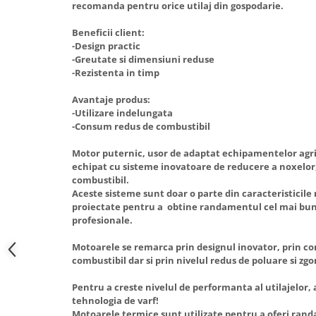
recomanda pentru orice utilaj din gospodarie.
Hote Telescopice
Nivela de masurat
Hote Traditionale
Beneficii client:
Pistoale de impact electrice si
-Design practic
Hote Incorporabile
pneumatice
-Greutate si dimensiuni reduse
Hote Country
-Rezistenta in timp
Pistoale de vopsit
Hote Insula
Avantaje produs:
Prelungitoare
Hote Cupolare
-Utilizare indelungata
Polizoare electrice de banc si
Accesorii, consumabile hote
-Consum redus de combustibil
unghiulare
Masini de tocat carne
Motor puternic, usor de adaptat echipamentelor agric
Rindele si freze pentru lemn
Masini de carnati ( CARNATARI )
echipat cu sisteme inovatoare de reducere a noxelor
Redresoare auto - roboti de
combustibil.
Masini de spalat vase
Aceste sisteme sunt doar o parte din caracteristicil
pornire
Masini de spalat vase incorporabile
proiectate pentru a obtine randamentul cel mai bun 
Suflante cu aer cald
profesionale.
Masini de spalat vase
Scari metalice
independente
Motoarele se remarca prin designul inovator, prin c
Masini de spalat rufe
Strungurii
combustibil dar si prin nivelul redus de poluare si zg
Masini de spalat rufe frontale
Scule cu acumulator
Pentru a creste nivelul de performanta al utilajelor,
Masini de spalat rufe verticale
tehnologia de varf!
Scule pentru electricieni
Motoarele termice sunt utilizate pentru a oferi rand
Masini de spalat rufe incorporabile