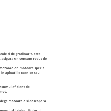
ole si de gradinarit, este
, asigura un consum redus de
e motoarelor, motoare special
in aplcatiile casnice sau
onsumul eficient de
omot.
 alege motoarele si descopera
ament utilajelor. Motorul