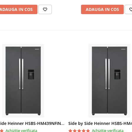
ADAUGA IN COS
ADAUGA IN COS
Side by Side Heinner HSBS-HM439NFINVDGWDE++, Total No Frost, Compresor Inverter, Dozator Apa, Display Touch LED, 439 L, Clasa E, Gri Antracit Texturat
Achizitie verificata
Achizitie verificata