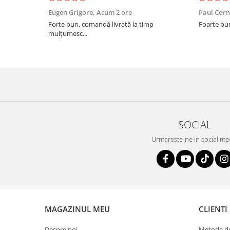
Eugen Grigore,
Acum 2 ore
Paul Corn
Forte bun, comandă livrată la timp
Foarte bu
mulțumesc...
SOCIAL
Urmareste-ne in social me
MAGAZINUL MEU
CLIENTI
Despre noi
Metode de