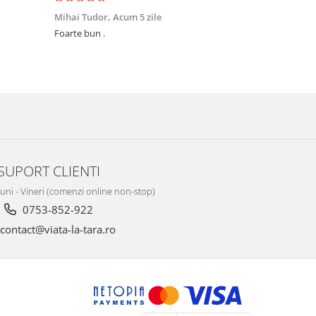
Mihai Tudor,
Acum 5 zile
Viorel Stăne
Foarte bun .
Foarte mulțumit, își face treaba Rap
preț ,super
SUPORT CLIENTI
Luni - Vineri (comenzi online non-stop)
0753-852-922
contact@viata-la-tara.ro