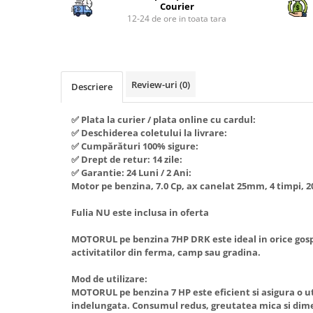
Piese si consumabile pentru
Courier
Convectoare
Fierastraie electrice
MOTOCOSITORI
12-24 de ore in toata tara
Purificatoare aer
Freze de zapada
Plantatoare + Semanatori
Radiatoare
Freze si carote
Scarificatoare
Sobe pe gaz
Generatoare
Sere si solarii
Review-uri
(0)
Tunuri de caldura
Descriere
Lampi solare
Tocatoare fan, crengi, tulpini
Ventilatoare
✅ Plata la curier / plata online cu cardul:
Ventilatoare Industriale
Masini de slefuit
✅ Deschiderea coletului la livrare:
Chiuvete bucatarie
Malaxoare
✅ Cumpărături 100% sigure:
✅ Drept de retur: 14 zile:
Deshidratoare
Macarale si electopalane
✅ Garantie: 24 Luni / 2 Ani:
Dozatoare de apa
Motor pe benzina, 7.0 Cp, ax canelat 25mm, 4 timpi, 
Masini de tencuit
Espressoare, cafetiere si rasnite
Masini de taiat placi ceramice /
Fulia NU este inclusa in oferta
gresie / faianta / parchet
Fiare de calcat / Mese pentru
MOTORUL pe benzina 7HP DRK este ideal in orice gospo
calcat
Masini de canelat
activitatilor din ferma, camp sau gradina.
Forme de prajituri
Menghine
Mod de utilizare:
Hote
Motoare termice
MOTORUL pe benzina 7 HP este eficient si asigura o uti
indelungata. Consumul redus, greutatea mica si dime
Hote Decorative
Motoare electrice