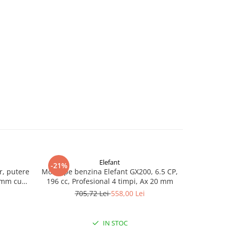
Elefant
-21%
-24%
r, putere
Motor pe benzina Elefant GX200, 6.5 CP,
Motor pe b
0 mm cu
196 cc, Profesional 4 timpi, Ax 20 mm
pana, GF-0
-0164
705,72 Lei
558,00 Lei
8
IN STOC