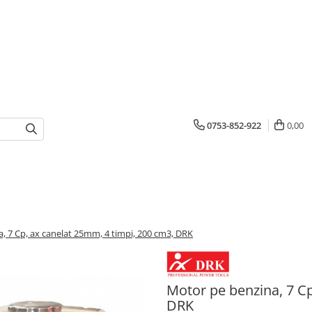
0753-852-922
0,00
, 7 Cp, ax canelat 25mm, 4 timpi, 200 cm3, DRK
Motor pe benzina, 7 Cp
DRK