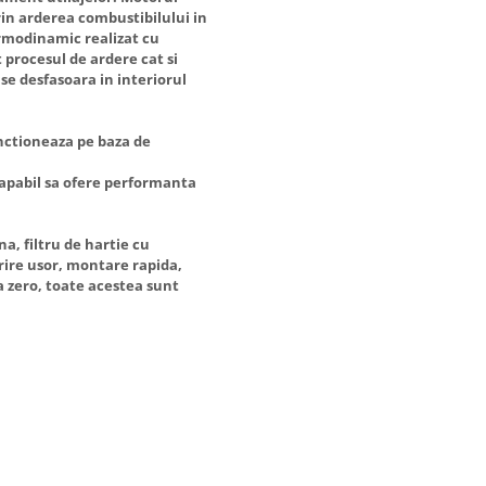
rin arderea combustibilului in
ermodinamic realizat cu
 procesul de ardere cat si
se desfasoara in interiorul
nctioneaza pe baza de
 capabil sa ofere performanta
na, filtru de hartie cu
prire usor, montare rapida,
a zero, toate acestea sunt