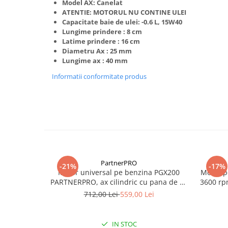
Model AX: Canelat
ATENTIE: MOTORUL NU CONTINE ULEI
Capacitate baie de ulei: -0.6 L, 15W40
Lungime prindere : 8 cm
Latime prindere : 16 cm
Diametru Ax : 25 mm
Lungime ax : 40 mm
Informatii conformitate produs
PartnerPRO
-21%
-17%
Motor universal pe benzina PGX200
Motor p
PARTNERPRO, ax cilindric cu pana de 19
3600 rp
mm putere 6.5 CP, 4 timpi OHV -
712,00 Lei
559,00 Lei
PartnerPRO
IN STOC