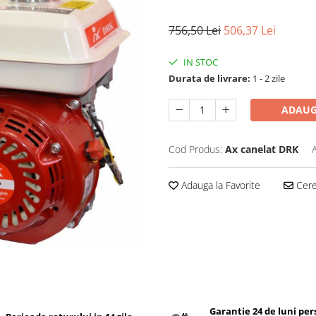
756,50 Lei
506,37 Lei
IN STOC
Durata de livrare:
1 - 2 zile
ADAUG
Cod Produs:
Ax canelat DRK
Adauga la Favorite
Cere 
Garantie 24 de luni pe