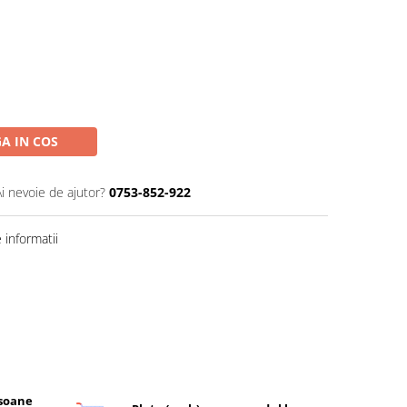
A IN COS
Ai nevoie de ajutor?
0753-852-922
informatii
rsoane