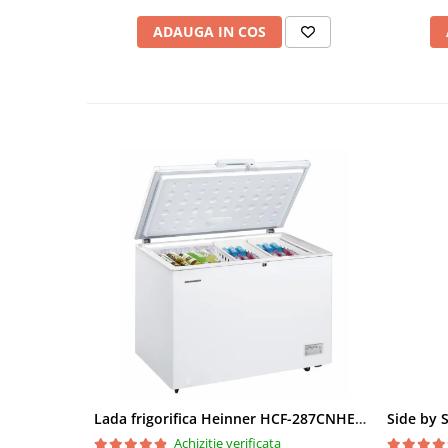
ADAUGA IN COS
Lada frigorifica Heinner HCF-287CNHE++, 287 l, Clasa E, Compresor inverter, Iluminare LED, Functionalitate frigider, Alb
Achizitie verificata