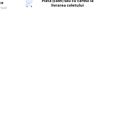
Plata (cash) sau cu cardul la
ice
livrarea coletului
rizat