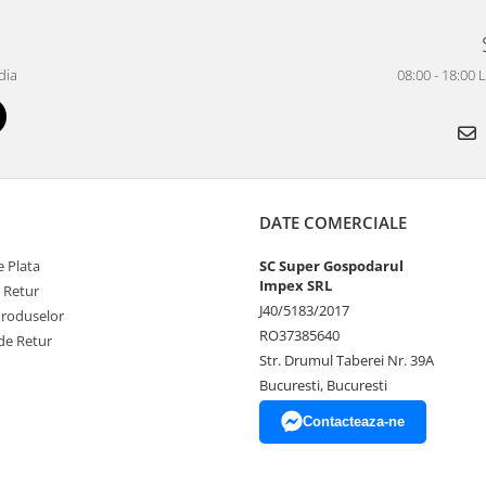
dia
08:00 - 18:00 
DATE COMERCIALE
 Plata
SC Super Gospodarul
Impex SRL
e Retur
J40/5183/2017
Produselor
RO37385640
de Retur
Str. Drumul Taberei Nr. 39A
Bucuresti, Bucuresti
Contacteaza-ne