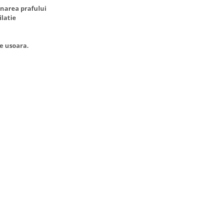
inarea prafului
latie
e usoara.