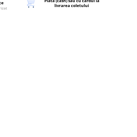
Plata (cash) sau cu cardul la
ice
livrarea coletului
rizat