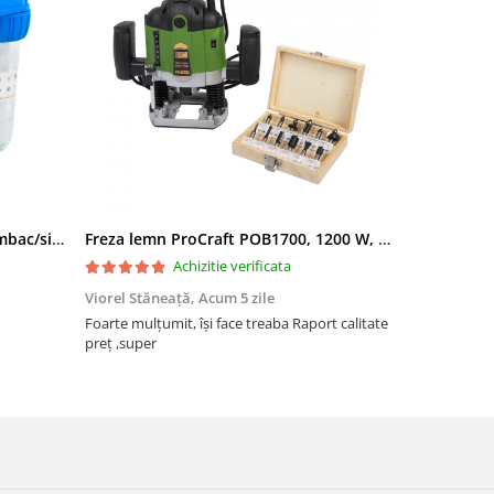
Filtru apa triplu cu carbune/bumbac/sita 3x3/4"*10
Freza lemn ProCraft POB1700, 1200 W, 2600 Rpm cu 12 freze pentru lemn incluse in pachet
Achizitie verificata
Viorel Stăneață,
Acum 5 zile
Acneza Colo
Foarte mulțumit, își face treaba Raport calitate
Foarte mulț
preț ,super