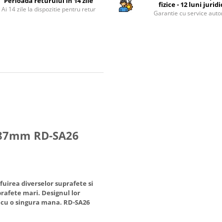
Perioada returului in 14 zile
fizice - 12 luni jurid
Ai 14 zile la dispozitie pentru retur
Garantie cu service auto
x187mm RD-SA26
fuirea diverselor suprafete si
prafete mari. Designul lor
r cu o singura mana. RD-SA26