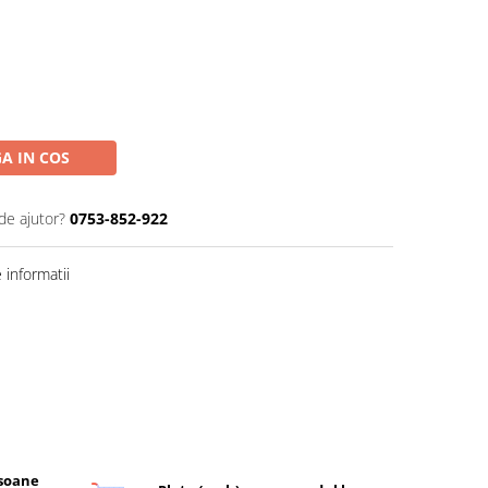
A IN COS
de ajutor?
0753-852-922
informatii
rsoane