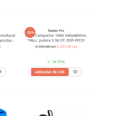
Raider Pro
-36%
-25%
monofazat
Placa Compactor 16kN 540x480mm,
Slefuitor
Hyundai
196cc, putere 5.58 CP, RDP-FPC01
aspirator
.5 kVA,
i
3.169,00 Lei
2.027,00 Lei
8
tizare
IN STOC
ADAUGA IN COS
AD