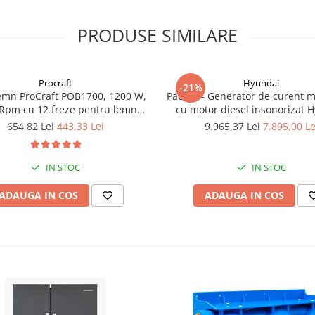
PRODUSE SIMILARE
Procraft
Hyundai
-21%
emn ProCraft POB1700, 1200 W,
Pachet - Generator de curent 
Rpm cu 12 freze pentru lemn
cu motor diesel insonorizat 
incluse in pachet
DHY-8600SE, putere maxima 6
654,82 Lei
443,33 Lei
9.965,37 Lei
7.895,00 Le
putere motor 12 CP + Automa
ATS12-P
IN STOC
IN STOC
ADAUGA IN COS
ADAUGA IN COS