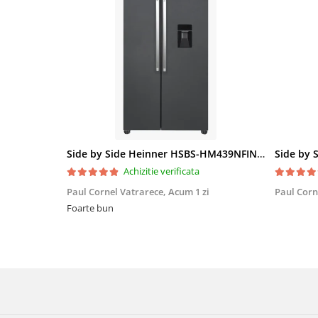
Side by Side Heinner HSBS-HM439NFINVDGWDE++, Total No Frost, Compresor Inverter, Dozator Apa, Display Touch LED, 439 L, Clasa E, Gri Antracit Texturat
Achizitie verificata
Paul Cornel Vatrarece,
Acum 1 zi
Paul Corn
Foarte bun