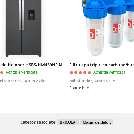
Side by Side Heinner HSBS-HM439NFINVDGWDE++, Total No Frost, Compresor Inverter, Dozator Apa, Display Touch LED, 439 L, Clasa E, Gri Antracit Texturat
Achizitie verificata
Achizitie verificata
el Vatrarece,
Acum 2 zile
Mihai Tudor,
Acum 5 zile
Foarte bun .
Categorii asociate:
BRICOLAJ
Masini de slefuit