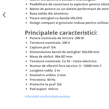
Hote Telescopice
Posibilitate de conectare la aspirator pentru elim
Nivela de masurat
Motor de putere cu un sistem performant de venti
Hote Traditionale
Baza solida din aluminiu
Pistoale de impact electrice si
Hote Incorporabile
Fixare smirghel cu banda VELCRO
pneumatice
Design compact si greutate redusa pentru utilizar
Hote Country
Pistoale de vopsit
Hote Insula
Principalele caracteristici:
Prelungitoare
Hote Cupolare
Putere nominala de intrare 200 W
Polizoare electrice de banc si
Accesorii, consumabile hote
Tensiune nominala 230 V
unghiulare
Captare praf DA
Masini de tocat carne
Dimensiunea benzii de smirghel 93x230 mm
Rindele si freze pentru lemn
Masini de carnati ( CARNATARI )
Masa de slefuit 90x187 mm
Tensiune nominala Cu fir - retea electrica
Redresoare auto - roboti de
Masini de spalat vase
Numar de vibratii fara sarcina 0 - 12000 min-1
pornire
Lungime cablu 2 m
Masini de spalat vase incorporabile
Suflante cu aer cald
Diametru orbita 2 mm
Masini de spalat vase
Frecventa 50 Hz
Scari metalice
independente
Protectie la praf DA
Masini de spalat rufe
Pad suport Velcro
Strungurii
Masini de spalat rufe frontale
Informatii conformitate produs
Scule cu acumulator
Masini de spalat rufe verticale
Scule pentru electricieni
Masini de spalat rufe incorporabile