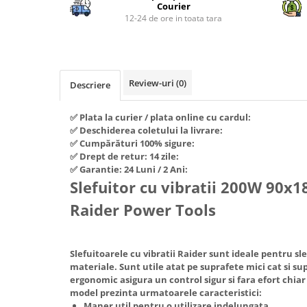
Piese si consumabile pentru
Courier
Convectoare
Fierastraie electrice
MOTOCOSITORI
12-24 de ore in toata tara
Purificatoare aer
Freze de zapada
Plantatoare + Semanatori
Radiatoare
Freze si carote
Scarificatoare
Sobe pe gaz
Generatoare
Sere si solarii
Review-uri
(0)
Tunuri de caldura
Descriere
Lampi solare
Tocatoare fan, crengi, tulpini
Ventilatoare
✅ Plata la curier / plata online cu cardul:
Ventilatoare Industriale
Masini de slefuit
✅ Deschiderea coletului la livrare:
Chiuvete bucatarie
Malaxoare
✅ Cumpărături 100% sigure:
✅ Drept de retur: 14 zile:
Deshidratoare
Macarale si electopalane
✅ Garantie: 24 Luni / 2 Ani:
Dozatoare de apa
Slefuitor cu vibratii 200W 90
Masini de tencuit
Espressoare, cafetiere si rasnite
Raider Power Tools
Masini de taiat placi ceramice /
gresie / faianta / parchet
Fiare de calcat / Mese pentru
calcat
Masini de canelat
Slefuitoarele cu vibratii Raider sunt ideale pentru sle
Forme de prajituri
Menghine
materiale. Sunt utile atat pe suprafete mici cat si su
Hote
ergonomic asigura un control sigur si fara efort chia
Motoare termice
model prezinta urmatoarele caracteristici:
Hote Decorative
Motoare electrice
Maner util pentru o utilizare indelungata