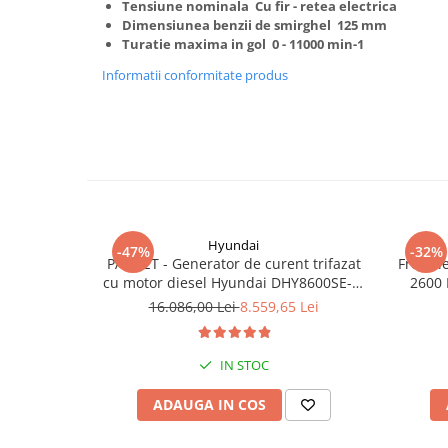
Tensiune nominala Cu fir - retea electrica
Truse de scule
Masini de spalat rufe cu uscator
Dimensiunea benzii de smirghel 125 mm
Truse de lipit PPR
Turatie maxima in gol 0 - 11000 min-1
Uscatoare de rufe
Ventuze cu brate pentru transport
Informatii conformitate produs
Masini de facut paine
Vibratoare beton
Pachete electrocasnice
incorporabile
Seturi oale
SANDWICH MAKER
Storcatoare de fructe
Hyundai
-47%
-32%
Televizoare
PACHET - Generator de curent trifazat
Freza l
cu motor diesel Hyundai DHY8600SE-T,
2600 
putere motor 12 CP, Putere maxima 7.9
16.086,00 Lei
8.559,65 Lei
kVA, tensiune 380 / 220 V +
Automatizare trifazata ATS12-3P
IN STOC
ADAUGA IN COS