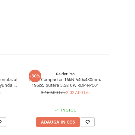
Raider Pro
-36%
-25%
monofazat
Placa Compactor 16kN 540x480mm,
Slefuitor
Hyundai
196cc, putere 5.58 CP, RDP-FPC01
aspirator
.5 kVA,
i
3.169,00 Lei
2.027,00 Lei
8
tizare
IN STOC
ADAUGA IN COS
AD