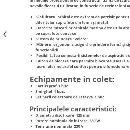
in mediile profesionale de constructii. Gama de scule
Hote Telescopice
nevoile fiecarui utilizator, in functie de cerintele si
Nivela de masurat
Hote Traditionale
Slefuitorul orbital este extrem de potrivit pentru 
Pistoale de impact electrice si
Hote Incorporabile
diferitelor suprafețe din lemn și metal
pneumatice
Hote Country
Datorita miscarilor orbitale masina este utila ata
Pistoale de vopsit
pe suprafete convexe
Hote Insula
Sistem de prindere "Velcro"
Prelungitoare
Hote Cupolare
Mânerul ergonomic asigură o prindere fermă și sig
funcționării
Polizoare electrice de banc si
Accesorii, consumabile hote
Posibilitatea conectarii sistemelor de aspiratie e
unghiulare
Masini de tocat carne
Buton de blocare care permite blocarea ușoară a 
Rindele si freze pentru lemn
lucru, oferind astfel confort pentru o funcționar
Masini de carnati ( CARNATARI )
Redresoare auto - roboti de
Masini de spalat vase
Echipamente in colet:
pornire
Masini de spalat vase incorporabile
Cartus praf 1 buc.
Suflante cu aer cald
Smirghel 1 buc.
Masini de spalat vase
Set perii colectoare de rezerva 1 buc.
Scari metalice
independente
Masini de spalat rufe
Strungurii
Principalele caracteristici:
Masini de spalat rufe frontale
Diametru disc fixare 125 mm
Scule cu acumulator
Putere nominala de intrare 380 W
Masini de spalat rufe verticale
Scule pentru electricieni
Tensiune nominala 230 V
Masini de spalat rufe incorporabile