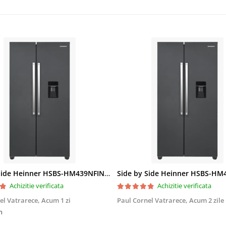
Side by Side Heinner HSBS-HM439NFINVDGWDE++, Total No Frost, Compresor Inverter, Dozator Apa, Display Touch LED, 439 L, Clasa E, Gri Antracit Texturat
Achizitie verificata
Achizitie verificata
el Vatrarece,
Acum 1 zi
Paul Cornel Vatrarece,
Acum 2 zile
n