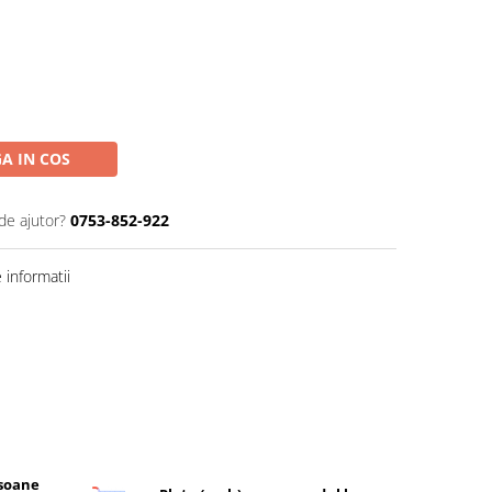
A IN COS
de ajutor?
0753-852-922
informatii
rsoane