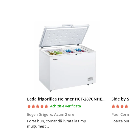
Lada frigorifica Heinner HCF-287CNHE++, 287 l, Clasa E, Compresor inverter, Iluminare LED, Functionalitate frigider, Alb
Achizitie verificata
Eugen Grigore,
Acum 2 ore
Paul Corn
Forte bun, comandă livrată la timp
Foarte bu
mulțumesc...