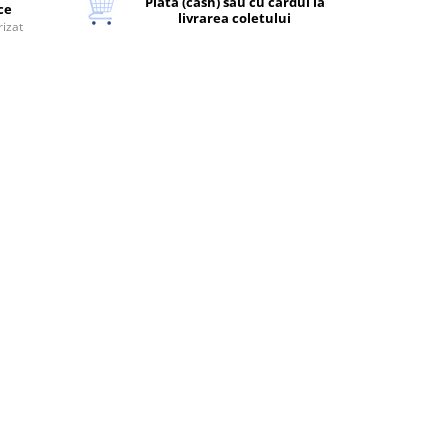
Plata (cash) sau cu cardul la
ice
livrarea coletului
rizat