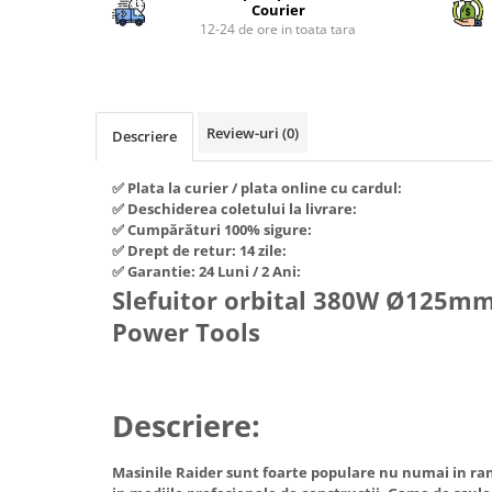
Piese si consumabile pentru
Courier
Convectoare
Fierastraie electrice
MOTOCOSITORI
12-24 de ore in toata tara
Purificatoare aer
Freze de zapada
Plantatoare + Semanatori
Radiatoare
Freze si carote
Scarificatoare
Sobe pe gaz
Generatoare
Sere si solarii
Review-uri
(0)
Tunuri de caldura
Descriere
Lampi solare
Tocatoare fan, crengi, tulpini
Ventilatoare
✅ Plata la curier / plata online cu cardul:
Ventilatoare Industriale
Masini de slefuit
✅ Deschiderea coletului la livrare:
Chiuvete bucatarie
Malaxoare
✅ Cumpărături 100% sigure:
✅ Drept de retur: 14 zile:
Deshidratoare
Macarale si electopalane
✅ Garantie: 24 Luni / 2 Ani:
Dozatoare de apa
Slefuitor orbital 380W Ø125m
Masini de tencuit
Espressoare, cafetiere si rasnite
Power Tools
Masini de taiat placi ceramice /
gresie / faianta / parchet
Fiare de calcat / Mese pentru
calcat
Masini de canelat
Forme de prajituri
Descriere:
Menghine
Hote
Motoare termice
Masinile Raider sunt foarte populare nu numai in randu
Hote Decorative
Motoare electrice