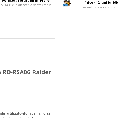
Perioada returului in 14 zile
fizice - 12 luni jurid
Ai 14 zile la dispozitie pentru retur
Garantie cu service auto
m RD-RSA06 Raider
l utilizatorilor casnici, ci si