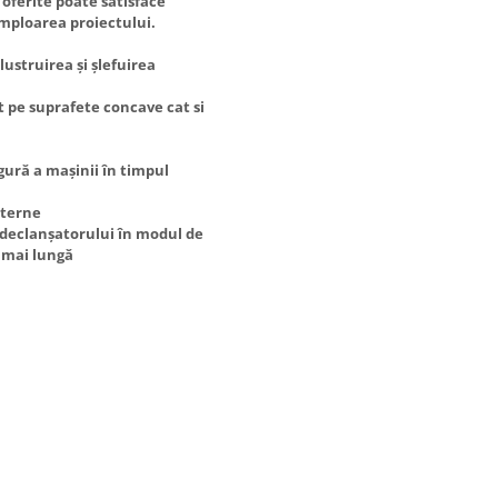
 oferite poate satisface
 amploarea proiectului.
lustruirea și șlefuirea
t pe suprafete concave cat si
ură a mașinii în timpul
xterne
declanșatorului în modul de
e mai lungă