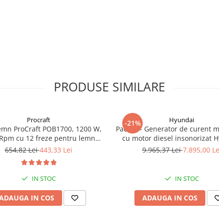
PRODUSE SIMILARE
Procraft
Hyundai
-21%
emn ProCraft POB1700, 1200 W,
Pachet - Generator de curent 
Rpm cu 12 freze pentru lemn
cu motor diesel insonorizat 
incluse in pachet
DHY-8600SE, putere maxima 6
654,82 Lei
443,33 Lei
9.965,37 Lei
7.895,00 Le
putere motor 12 CP + Automa
ATS12-P
IN STOC
IN STOC
ADAUGA IN COS
ADAUGA IN COS