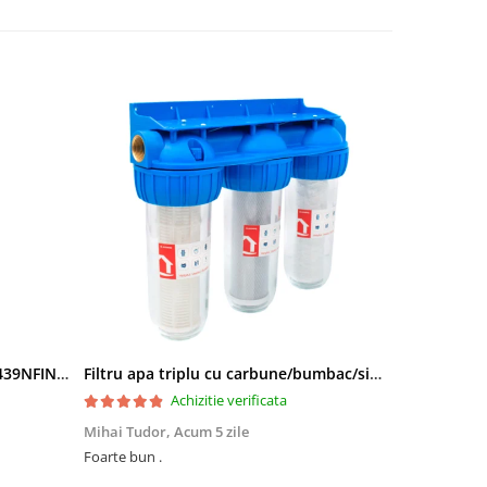
Side by Side Heinner HSBS-HM439NFINVDGWDE++, Total No Frost, Compresor Inverter, Dozator Apa, Display Touch LED, 439 L, Clasa E, Gri Antracit Texturat
Filtru apa triplu cu carbune/bumbac/sita 3x3/4"*10
Achizitie verificata
Mihai Tudor,
Acum 5 zile
Viorel Stăne
Foarte bun .
Foarte mulțumit, își face treaba Rap
preț ,super