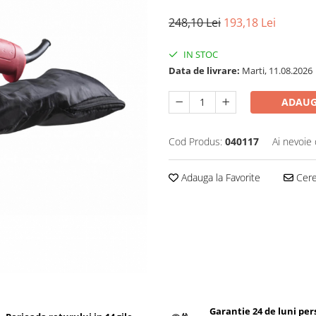
248,10 Lei
193,18 Lei
IN STOC
Data de livrare:
Marti, 11.08.2026
ADAUG
Cod Produs:
040117
Ai nevoie 
Adauga la Favorite
Cere 
Garantie 24 de luni pe