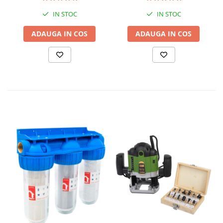
tensiune 380 / 220 V +
Automatizare trifazata
IN STOC
IN STOC
ATS12-3P
ADAUGA IN COS
ADAUGA IN COS