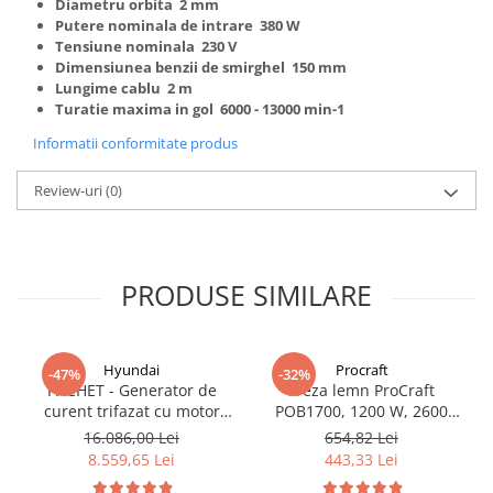
Diametru orbita 2 mm
Truse de scule
Putere nominala de intrare 380 W
Masini de spalat rufe cu uscator
Tensiune nominala 230 V
Truse de lipit PPR
Uscatoare de rufe
Dimensiunea benzii de smirghel 150 mm
Ventuze cu brate pentru transport
Masini de facut paine
Lungime cablu 2 m
Turatie maxima in gol 6000 - 13000 min-1
Vibratoare beton
Pachete electrocasnice
incorporabile
Informatii conformitate produs
Seturi oale
Review-uri
(0)
SANDWICH MAKER
Storcatoare de fructe
Televizoare
PRODUSE SIMILARE
Hyundai
Procraft
-47%
-32%
PACHET - Generator de
Freza lemn ProCraft
curent trifazat cu motor
POB1700, 1200 W, 2600
diesel Hyundai DHY8600SE-
Rpm cu 12 freze pentru
16.086,00 Lei
654,82 Lei
T, putere motor 12 CP,
lemn incluse in pachet
8.559,65 Lei
443,33 Lei
Putere maxima 7.9 kVA,