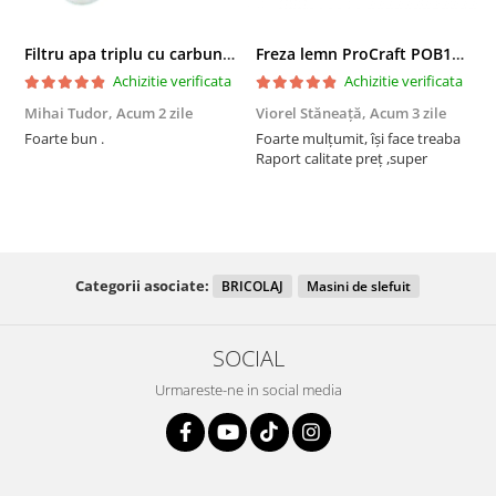
Filtru apa triplu cu carbune/bumbac/sita 3x3/4"*10
Freza lemn ProCraft POB1700, 1200 W, 2600 Rpm cu 12 freze pentru lemn incluse in pachet
Achizitie verificata
Achizitie verificata
Mihai Tudor,
Acum 2 zile
Viorel Stăneață,
Acum 3 zile
A
Foarte bun .
Foarte mulțumit, își face treaba
F
Raport calitate preț ,super
Categorii asociate:
BRICOLAJ
Masini de slefuit
SOCIAL
Urmareste-ne in social media