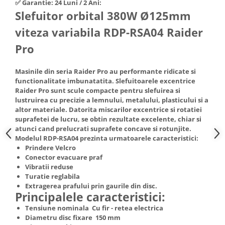
✅ Garantie: 24 Luni / 2 Ani:
Hote Telescopice
Slefuitor orbital 380W Ø125mm
Nivela de masurat
Hote Traditionale
viteza variabila RDP-RSA04 Raider
Pistoale de impact electrice si
Hote Incorporabile
pneumatice
Pro
Hote Country
Pistoale de vopsit
Hote Insula
Masinile din seria Raider Pro au performante ridicate si
Prelungitoare
Hote Cupolare
functionalitate imbunatatita. Slefuitoarele excentrice
Polizoare electrice de banc si
Accesorii, consumabile hote
Raider Pro sunt scule compacte pentru slefuirea si
unghiulare
lustruirea cu precizie a lemnului, metalului, plasticului si a
Masini de tocat carne
altor materiale. Datorita miscarilor excentrice si rotatiei
Rindele si freze pentru lemn
Masini de carnati ( CARNATARI )
suprafetei de lucru, se obtin rezultate excelente, chiar si
Redresoare auto - roboti de
atunci cand prelucrati suprafete concave si rotunjite.
Masini de spalat vase
Modelul RDP-RSA04 prezinta urmatoarele caracteristici:
pornire
Masini de spalat vase incorporabile
Prindere Velcro
Suflante cu aer cald
Conector evacuare praf
Masini de spalat vase
Vibratii reduse
Scari metalice
independente
Turatie reglabila
Masini de spalat rufe
Strungurii
Extragerea prafului prin gaurile din disc.
Principalele caracteristici:
Masini de spalat rufe frontale
Scule cu acumulator
Tensiune nominala Cu fir - retea electrica
Masini de spalat rufe verticale
Scule pentru electricieni
Diametru disc fixare 150 mm
Masini de spalat rufe incorporabile