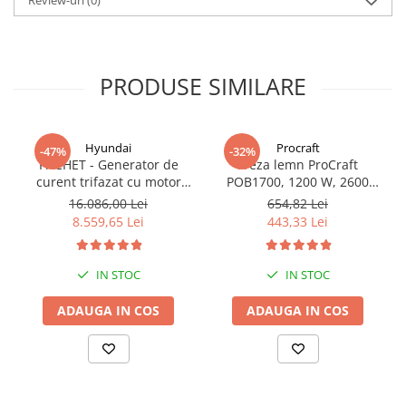
Review-uri
(0)
PRODUSE SIMILARE
Hyundai
Procraft
-47%
-32%
PACHET - Generator de
Freza lemn ProCraft
curent trifazat cu motor
POB1700, 1200 W, 2600
diesel Hyundai DHY8600SE-
Rpm cu 12 freze pentru
16.086,00 Lei
654,82 Lei
T, putere motor 12 CP,
lemn incluse in pachet
8.559,65 Lei
443,33 Lei
Putere maxima 7.9 kVA,
tensiune 380 / 220 V +
Automatizare trifazata
IN STOC
IN STOC
ATS12-3P
ADAUGA IN COS
ADAUGA IN COS