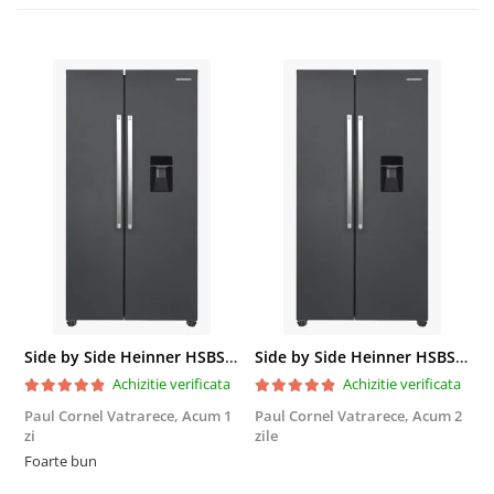
Side by Side Heinner HSBS-HM439NFINVDGWDE++, Total No Frost, Compresor Inverter, Dozator Apa, Display Touch LED, 439 L, Clasa E, Gri Antracit Texturat
Side by Side Heinner HSBS-HM439NFINVDGWDE++, Total No Frost, Compresor Inverter, Dozator Apa, Display Touch LED, 439 L, Clasa E, Gri Antracit Texturat
Achizitie verificata
Achizitie verificata
Paul Cornel Vatrarece,
Acum 1
Paul Cornel Vatrarece,
Acum 2
M
zi
zile
F
Foarte bun