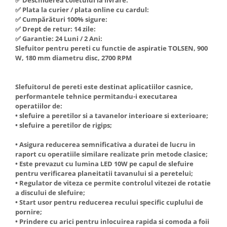
✅ Deschiderea coletului la livrare:
Hote Telescopice
✅ Plata la curier / plata online cu cardul:
Nivela de masurat
✅ Cumpărături 100% sigure:
Hote Traditionale
✅ Drept de retur: 14 zile:
Pistoale de impact electrice si
Hote Incorporabile
✅ Garantie: 24 Luni / 2 Ani:
pneumatice
Hote Country
Slefuitor pentru pereti cu functie de aspiratie TOLSEN, 900
Pistoale de vopsit
W, 180 mm diametru disc, 2700 RPM
Hote Insula
Prelungitoare
Hote Cupolare
Slefuitorul de pereti este destinat aplicatiilor casnice,
Polizoare electrice de banc si
Accesorii, consumabile hote
performantele tehnice permitandu-i executarea
unghiulare
Masini de tocat carne
operatiilor de:
Rindele si freze pentru lemn
• slefuire a peretilor si a tavanelor interioare si exterioare;
Masini de carnati ( CARNATARI )
• slefuire a peretilor de rigips;
Redresoare auto - roboti de
Masini de spalat vase
pornire
• Asigura reducerea semnificativa a duratei de lucru in
Masini de spalat vase incorporabile
raport cu operatiile similare realizate prin metode clasice;
Suflante cu aer cald
Masini de spalat vase
• Este prevazut cu lumina LED 10W pe capul de slefuire
Scari metalice
independente
pentru verificarea planeitatii tavanului si a peretelui;
• Regulator de viteza ce permite controlul vitezei de rotatie
Masini de spalat rufe
Strungurii
a discului de slefuire;
Masini de spalat rufe frontale
Scule cu acumulator
• Start usor pentru reducerea recului specific cuplului de
pornire;
Masini de spalat rufe verticale
Scule pentru electricieni
• Prindere cu arici pentru inlocuirea rapida si comoda a foii
Masini de spalat rufe incorporabile