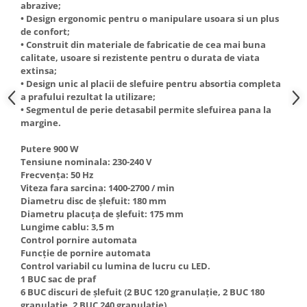
abrazive;
Truse de scule
Masini de spalat rufe cu uscator
• Design ergonomic pentru o manipulare usoara si un plus
Truse de lipit PPR
de confort;
Uscatoare de rufe
• Construit din materiale de fabricatie de cea mai buna
Ventuze cu brate pentru transport
Masini de facut paine
calitate, usoare si rezistente pentru o durata de viata
extinsa;
Vibratoare beton
Pachete electrocasnice
• Design unic al placii de slefuire pentru absortia completa
incorporabile
a prafului rezultat la utilizare;
Seturi oale
• Segmentul de perie detasabil permite slefuirea pana la
margine.
SANDWICH MAKER
Putere 900 W
Storcatoare de fructe
Tensiune nominala: 230-240 V
Televizoare
Frecvența: 50 Hz
Viteza fara sarcina: 1400-2700 / min
Diametru disc de șlefuit: 180 mm
Diametru placuța de șlefuit: 175 mm
Lungime cablu: 3,5 m
Control pornire automata
Funcție de pornire automata
Control variabil cu lumina de lucru cu LED.
1 BUC sac de praf
6 BUC discuri de șlefuit (2 BUC 120 granulație, 2 BUC 180
granulație, 2 BUC 240 granulație)