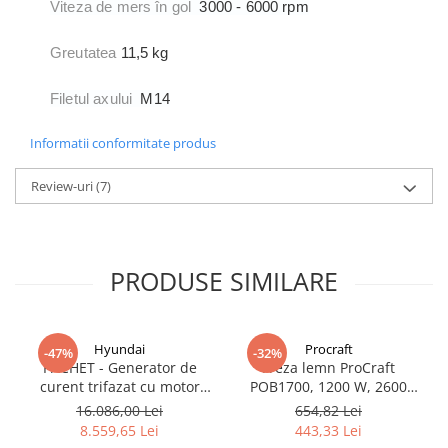
Viteza de mers în gol
3000 - 6000 rpm
Greutatea
11,5 kg
Filetul axului
M14
Informatii conformitate produs
Review-uri
(7)
PRODUSE SIMILARE
Hyundai
Procraft
-47%
-32%
PACHET - Generator de
Freza lemn ProCraft
curent trifazat cu motor
POB1700, 1200 W, 2600
diesel Hyundai DHY8600SE-
Rpm cu 12 freze pentru
16.086,00 Lei
654,82 Lei
T, putere motor 12 CP,
lemn incluse in pachet
8.559,65 Lei
443,33 Lei
Putere maxima 7.9 kVA,