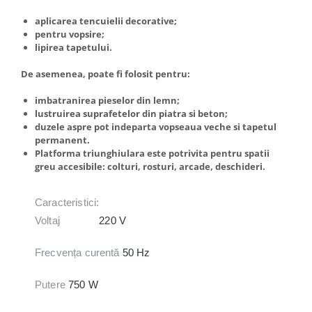
aplicarea tencuielii decorative;
pentru vopsire;
lipirea tapetului.
De asemenea, poate fi folosit pentru:
imbatranirea pieselor din lemn;
lustruirea suprafetelor din piatra si beton;
duzele aspre pot indeparta vopseaua veche si tapetul
permanent.
Platforma triunghiulara este potrivita pentru spatii
greu accesibile: colturi, rosturi, arcade, deschideri.
Caracteristici:
Voltaj
220 V
Frecvența curentă
50 Hz
Putere
750 W