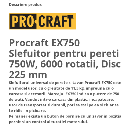
Descriere produs
Hote Telescopice
Nivela de masurat
Hote Traditionale
Pistoale de impact electrice si
Hote Incorporabile
pneumatice
Hote Country
Pistoale de vopsit
Hote Insula
Procraft EX750
Prelungitoare
Hote Cupolare
Slefuitor pentru pereti
Polizoare electrice de banc si
Accesorii, consumabile hote
unghiulare
Masini de tocat carne
750W, 6000 rotatii, Disc
Rindele si freze pentru lemn
Masini de carnati ( CARNATARI )
225 mm
Redresoare auto - roboti de
Masini de spalat vase
pornire
Slefuitorul universal de perete si tavan Procraft EX750 este
Masini de spalat vase incorporabile
un model usor, cu o greutate de 11,5 kg, impreuna cu o
Suflante cu aer cald
Masini de spalat vase
carcasa si accesorii. Marcajul EX750 indica o putere de 750
Scari metalice
de wati. Vandut intr-o carcasa din plastic, incapatoare,
independente
usor de transportat si durabil, poti sa stai pe ea si chiar sa
Masini de spalat rufe
Strungurii
te ridici in picioare.
Pe maner exista un buton de pornire cu un zavor in pozitia
Masini de spalat rufe frontale
Scule cu acumulator
pornit si un control al turatiei motorului.
Masini de spalat rufe verticale
Scule pentru electricieni
Masini de spalat rufe incorporabile