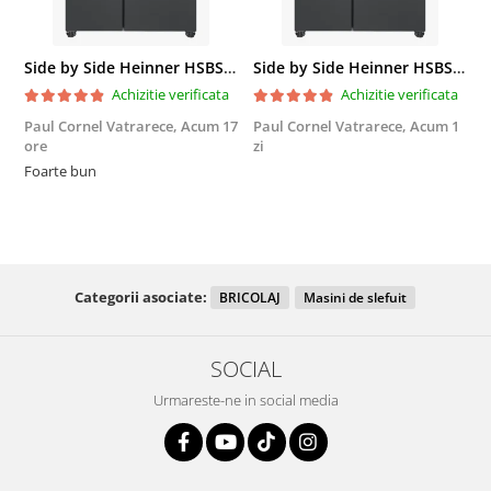
Side by Side Heinner HSBS-HM439NFINVDGWDE++, Total No Frost, Compresor Inverter, Dozator Apa, Display Touch LED, 439 L, Clasa E, Gri Antracit Texturat
Side by Side Heinner HSBS-HM439NFINVDGWDE++, Total No Frost, Compresor Inverter, Dozator Apa, Display Touch LED, 439 L, Clasa E, Gri Antracit Texturat
Achizitie verificata
Achizitie verificata
Paul Cornel Vatrarece,
Acum 17
Paul Cornel Vatrarece,
Acum 1
M
ore
zi
F
Foarte bun
Categorii asociate:
BRICOLAJ
Masini de slefuit
SOCIAL
Urmareste-ne in social media