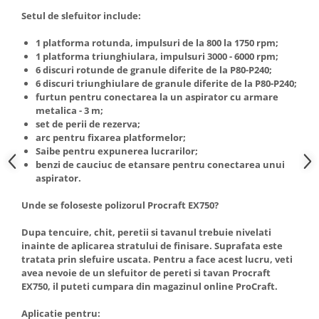
Truse de scule
Setul de slefuitor include:
Masini de spalat rufe cu uscator
Truse de lipit PPR
Uscatoare de rufe
1 platforma rotunda, impulsuri de la 800 la 1750 rpm;
Ventuze cu brate pentru transport
Masini de facut paine
1 platforma triunghiulara, impulsuri 3000 - 6000 rpm;
6 discuri rotunde de granule diferite de la P80-P240;
Vibratoare beton
Pachete electrocasnice
6 discuri triunghiulare de granule diferite de la P80-P240;
incorporabile
furtun pentru conectarea la un aspirator cu armare
metalica - 3 m;
Seturi oale
set de perii de rezerva;
SANDWICH MAKER
arc pentru fixarea platformelor;
Saibe pentru expunerea lucrarilor;
Storcatoare de fructe
benzi de cauciuc de etansare pentru conectarea unui
aspirator.
Televizoare
Unde se foloseste polizorul Procraft EX750?
Dupa tencuire, chit, peretii si tavanul trebuie nivelati
inainte de aplicarea stratului de finisare. Suprafata este
tratata prin slefuire uscata. Pentru a face acest lucru, veti
avea nevoie de un slefuitor de pereti si tavan Procraft
EX750, il puteti cumpara din magazinul online ProCraft.
Aplicatie pentru: