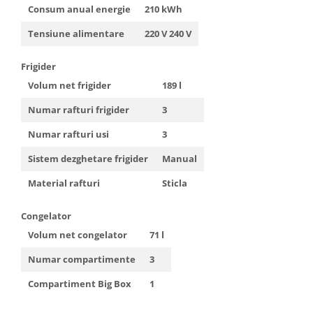
Consum anual energie
210 kWh
Tensiune alimentare
220 V 240 V
Frigider
Volum net frigider
189 l
Numar rafturi frigider
3
Numar rafturi usi
3
Sistem dezghetare frigider
Manual
Material rafturi
Sticla
Congelator
Volum net congelator
71 l
Numar compartimente
3
Compartiment Big Box
1