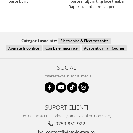
Foarte bun .
Foarte mulțumit, își face treaba
F
Raport calitate preț ,super
Categorii asociate:
Electronice & Electrocasnice
Aparate frigorifice
Combine frigorifice
Agabaritic / Fan Courier
SOCIAL
Urmareste-ne in social media
SUPORT CLIENTI
08:00 - 18:00 Luni - Vineri (comenzi online non-stop)
0753-852-922
contact@viata-la-tara.ro