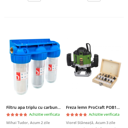
Filtru apa triplu cu carbune/bumbac/sita 3x3/4"*10
Freza lemn ProCraft POB1700, 1200 W, 2600 Rpm cu 12 freze pentru lemn incluse in pachet
Achizitie verificata
Achizitie verificata
Mihai Tudor,
Acum 2 zile
Viorel Stăneață,
Acum 3 zile
A