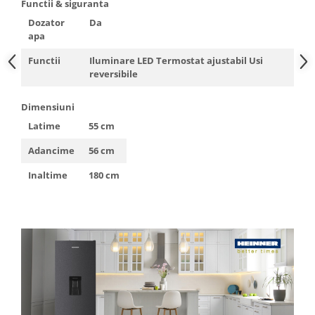
Functii & siguranta
Dozator
Da
apa
Functii
Iluminare LED Termostat ajustabil Usi
reversibile
Dimensiuni
Latime
55 cm
Adancime
56 cm
Inaltime
180 cm