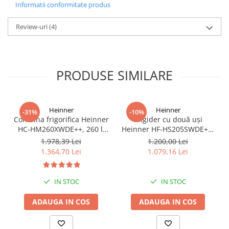
Informatii conformitate produs
Review-uri
(4)
PRODUSE SIMILARE
Heinner
Heinner
-31%
-10%
Combina frigorifica Heinner
Frigider cu două uși
HC-HM260XWDE++, 260 l,
Heinner HF-HS205SWDE++,
Clasa E, Dozator apa,
206L, Dozator de apă, Clasa
1.978,39 Lei
1.200,00 Lei
Control electronic,
E, Argintiu
1.364,70 Lei
1.079,16 Lei
Iluminare LED, Usi
reversibile, H 180 cm,
Argintiu
IN STOC
IN STOC
ADAUGA IN COS
ADAUGA IN COS