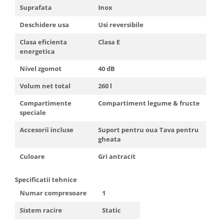
Truse de scule
Suprafata
Inox
Masini de spalat rufe cu uscator
Truse de lipit PPR
Deschidere usa
Usi reversibile
Uscatoare de rufe
Ventuze cu brate pentru transport
Masini de facut paine
Clasa eficienta
Clasa E
energetica
Vibratoare beton
Pachete electrocasnice
incorporabile
Nivel zgomot
40 dB
Seturi oale
Volum net total
260 l
SANDWICH MAKER
Compartimente
Compartiment legume & fructe
Storcatoare de fructe
speciale
Televizoare
Accesorii incluse
Suport pentru oua Tava pentru
gheata
Culoare
Gri antracit
Specificatii tehnice
Numar compresoare
1
Sistem racire
Static