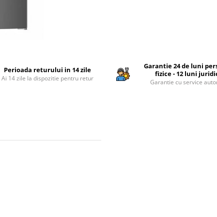
Garantie 24 de luni pe
Perioada returului in 14 zile
fizice - 12 luni jurid
Ai 14 zile la dispozitie pentru retur
Garantie cu service auto