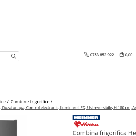
0753-852-922
0,00
fice /
Combine frigorifice /
ozator apa, Control electronic, Iluminare LED, Usi reversibile, H 180 cm, Ar
Combina frigorifica H