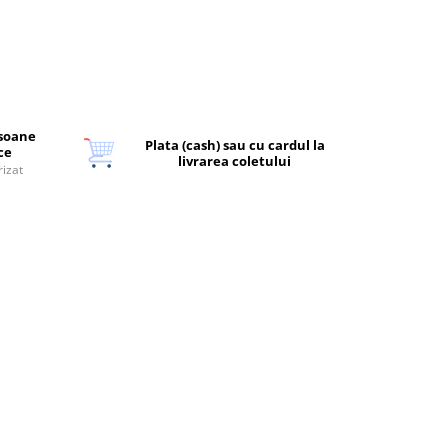
rsoane
Plata (cash) sau cu cardul la
ice
livrarea coletului
rizat