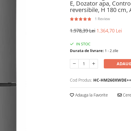
E, Dozator apa, Control
reversibile, H 180 cm, 
1 Review
1.978,39 Lei
1.364,70 Lei
IN STOC
Durata de livrare:
1 - 2 zile
ADAUG
Cod Produs:
HC-HM260XWDE+
Adauga la Favorite
Cere 