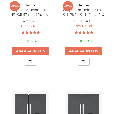
Heinner
Heinner
-35%
-42%
Congelator Heinner HFF-
Congelator Heinner HFF-
HS194NFE++ – 194L, No
91HBKF+, 91 l, Clasa F, 4
Frost, 6 Compartimente,
sertare, Control mecanic, H
2.439,32 Lei
1.351,34 Lei
Control Electronic
85 cm, Negru
1.590,24 Lei
789,03 Lei
IN STOC
IN STOC
ADAUGA IN COS
ADAUGA IN COS