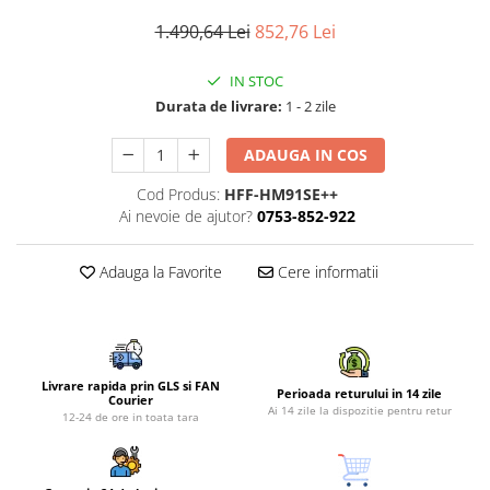
Piese si consumabile pentru
Convectoare
Fierastraie electrice
MOTOCOSITORI
1.490,64 Lei
852,76 Lei
Purificatoare aer
Freze de zapada
Plantatoare + Semanatori
Radiatoare
IN STOC
Freze si carote
Scarificatoare
Durata de livrare:
1 - 2 zile
Sobe pe gaz
Generatoare
Sere si solarii
Tunuri de caldura
ADAUGA IN COS
Lampi solare
Tocatoare fan, crengi, tulpini
Ventilatoare
Ventilatoare Industriale
Cod Produs:
HFF-HM91SE++
Masini de slefuit
Ai nevoie de ajutor?
0753-852-922
Chiuvete bucatarie
Malaxoare
Deshidratoare
Macarale si electopalane
Adauga la Favorite
Cere informatii
Dozatoare de apa
Masini de tencuit
Espressoare, cafetiere si rasnite
Masini de taiat placi ceramice /
gresie / faianta / parchet
Fiare de calcat / Mese pentru
calcat
Masini de canelat
Livrare rapida prin GLS si FAN
Perioada returului in 14 zile
Courier
Ai 14 zile la dispozitie pentru retur
Forme de prajituri
12-24 de ore in toata tara
Menghine
Hote
Motoare termice
Hote Decorative
Motoare electrice