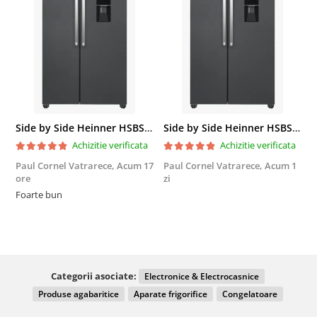
Side by Side Heinner HSBS-HM439NFINVDGWDE++, Total No Frost, Compresor Inverter, Dozator Apa, Display Touch LED, 439 L, Clasa E, Gri Antracit Texturat
Side by Side Heinner HSBS-HM439NFINVDGWDE++, Total No Frost, Compresor Inverter, Dozator Apa, Display Touch LED, 439 L, Clasa E, Gri Antracit Texturat
Achizitie verificata
Achizitie verificata
Paul Cornel Vatrarece,
Acum 17
Paul Cornel Vatrarece,
Acum 1
M
ore
zi
F
Foarte bun
Categorii asociate:
Electronice & Electrocasnice
Produse agabaritice
Aparate frigorifice
Congelatoare