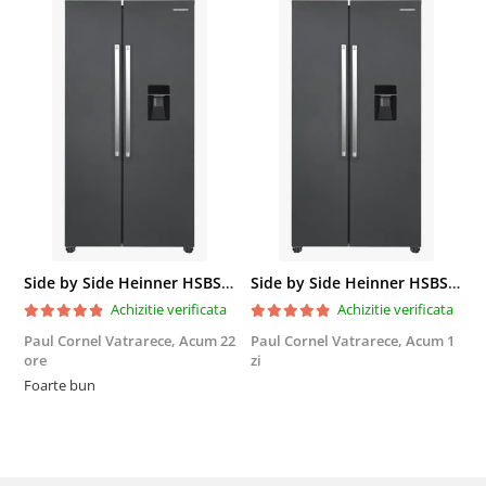
Side by Side Heinner HSBS-HM439NFINVDGWDE++, Total No Frost, Compresor Inverter, Dozator Apa, Display Touch LED, 439 L, Clasa E, Gri Antracit Texturat
Side by Side Heinner HSBS-HM439NFINVDGWDE++, Total No Frost, Compresor Inverter, Dozator Apa, Display Touch LED, 439 L, Clasa E, Gri Antracit Texturat
Achizitie verificata
Achizitie verificata
Paul Cornel Vatrarece,
Acum 22
Paul Cornel Vatrarece,
Acum 1
M
ore
zi
F
Foarte bun