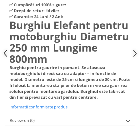
✅ Cumpărături 100% sigure:
Hote Telescopice
Nivela de masurat
✅ Drept de retur: 14 zile:
Hote Traditionale
✅ Garantie: 24 Luni / 2 Ani:
Pistoale de impact electrice si
Burghiu Elefant pentru
Hote Incorporabile
pneumatice
Hote Country
motoburghiu Diametru
Pistoale de vopsit
Hote Insula
250 mm Lungime
Prelungitoare
Hote Cupolare
Polizoare electrice de banc si
Accesorii, consumabile hote
800mm
unghiulare
Masini de tocat carne
Burghiu pentru gaurire in pamant. Se ataseaza
Rindele si freze pentru lemn
Masini de carnati ( CARNATARI )
motoburghiului direct sau cu adaptor – in functie de
model. Diametrul este de 25 cm si lungimea de 80 cm. Poate
Redresoare auto - roboti de
Masini de spalat vase
fi folosit la montarea stalpilor de beton in vie sau gaurirea
pornire
solului pentru montarea gardului. Burghiul este fabricat
Masini de spalat vase incorporabile
Suflante cu aer cald
din fier si prevazut cu varf pentru centrare.
Masini de spalat vase
Scari metalice
independente
Informatii conformitate produs
Masini de spalat rufe
Strungurii
Review-uri
(0)
Masini de spalat rufe frontale
Scule cu acumulator
Masini de spalat rufe verticale
Scule pentru electricieni
Masini de spalat rufe incorporabile