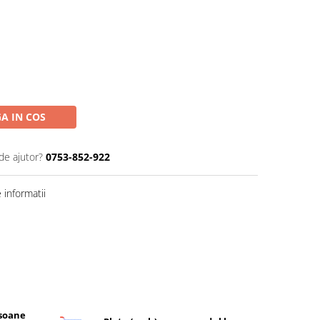
A IN COS
de ajutor?
0753-852-922
informatii
rsoane