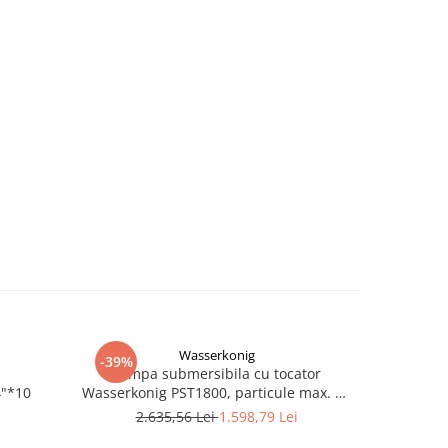
Wasserkonig
-39%
-23%
Pompa submersibila cu tocator
Presostat 
4"*10
Wasserkonig PST1800, particule max. 10
22
mm, putere 1800 W, debit 17500 l/h,
2.635,56 Lei
1.598,79 Lei
2
inaltime refulare 11.5 m