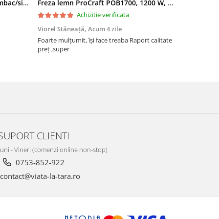
Filtru apa triplu cu carbune/bumbac/sita 3x3/4"*10
Freza lemn ProCraft POB1700, 1200 W, 2600 Rpm cu 12 freze pentru lemn incluse in pachet
Achizitie verificata
Viorel Stăneață,
Acum 4 zile
Acneza Colo
Foarte mulțumit, își face treaba Raport calitate
Foarte mulț
preț ,super
SUPORT CLIENTI
Luni - Vineri (comenzi online non-stop)
0753-852-922
contact@viata-la-tara.ro