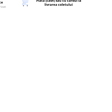
Plata (cash) sau cu cardul la
ice
livrarea coletului
rizat