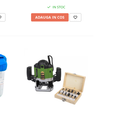
IN STOC
ADAUGA IN COS
AD