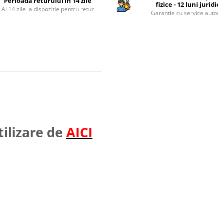
Perioada returului in 14 zile
fizice - 12 luni jurid
Ai 14 zile la dispozitie pentru retur
Garantie cu service auto
ilizare de
AICI