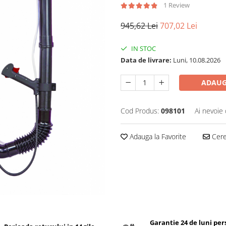
1 Review
945,62 Lei
707,02 Lei
IN STOC
Data de livrare:
Luni, 10.08.2026
ADAUG
Cod Produs:
098101
Ai nevoie 
Adauga la Favorite
Cere 
Garantie 24 de luni pe