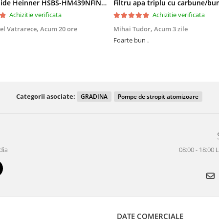
Side by Side Heinner HSBS-HM439NFINVDGWDE++, Total No Frost, Compresor Inverter, Dozator Apa, Display Touch LED, 439 L, Clasa E, Gri Antracit Texturat
Achizitie verificata
Achizitie verificata
el Vatrarece,
Acum 20 ore
Mihai Tudor,
Acum 3 zile
Foarte bun .
Categorii asociate:
GRADINA
Pompe de stropit atomizoare
dia
08:00 - 18:00 
DATE COMERCIALE