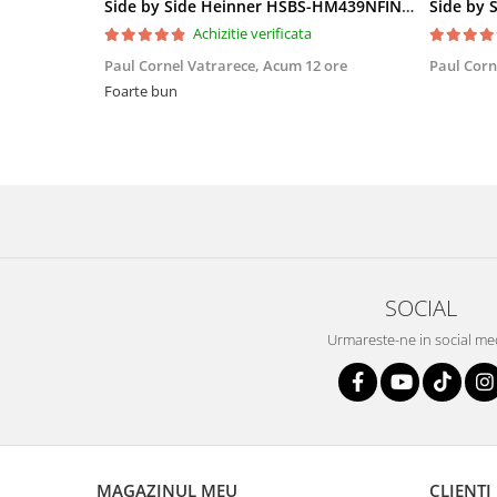
Side by Side Heinner HSBS-HM439NFINVDGWDE++, Total No Frost, Compresor Inverter, Dozator Apa, Display Touch LED, 439 L, Clasa E, Gri Antracit Texturat
Achizitie verificata
Paul Cornel Vatrarece,
Acum 12 ore
Paul Corn
Foarte bun
SOCIAL
Urmareste-ne in social me
MAGAZINUL MEU
CLIENTI