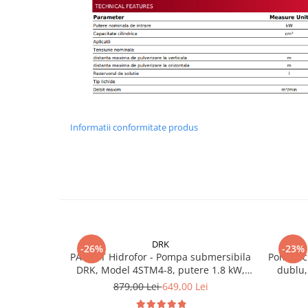
Informatii conformitate produs
DRK
-26%
-23%
PACHET Hidrofor - Pompa submersibila
Pompa cu
DRK, Model 4STM4-8, putere 1.8 kW,
dublu, 
debit 5m3/h, 8 turbine + Presostat
879,00 Lei
649,00 Lei
electronic DRK, Model PC-58, 1kW, 220