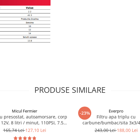
PRODUSE SIMILARE
Micul Fermier
Everpro
-23%
 presostat, autoamorsare, corp
Filtru apa triplu cu
12V, 8 litri / minut, 110PSI, 7.5
carbune/bumbac/sita 3x3/
bari Pandora
165,74 Lei
127,10 Lei
243,00 Lei
188,00 Lei