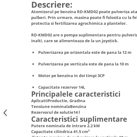
Descriere:
Hote Telescopice
Nivela de masurat
Atomizorul pe benzina RD-KMD02 poate pulveriza atat
Hote Traditionale
pulberi. Prin urmare, masina poate fi folosita cu la 
Pistoale de impact electrice si
Hote Incorporabile
protectia si fertilizarea agrochimica a plantelor.
pneumatice
Hote Country
Pistoale de vopsit
RD-KMD02 are o pompa suplimentara pentru pulveriza
Hote Insula
inalti, care se alimenteaza de la un joystick.
Prelungitoare
Hote Cupolare
Pulverizarea pe orizontala este de pana la 12 m
Polizoare electrice de banc si
Accesorii, consumabile hote
unghiulare
Masini de tocat carne
Pulverizarea pe verticala este de pana la 10 m
Rindele si freze pentru lemn
Masini de carnati ( CARNATARI )
Motor pe benzina in doi timpi 3CP
Redresoare auto - roboti de
Masini de spalat vase
pornire
Capacitate rezervor 14L
Masini de spalat vase incorporabile
Principalele caracteristici
Suflante cu aer cald
Masini de spalat vase
AplicatiiProductie, Gradina
Scari metalice
independente
Tensiune nominalaBenzina
Masini de spalat rufe
Rezervorul de solutie14 l
Strungurii
Caracteristici suplimentare
Masini de spalat rufe frontale
Scule cu acumulator
Putere nominala de intrare 2.2 kW
Masini de spalat rufe verticale
Scule pentru electricieni
Capacitate cilindrica 41.5 cm³
Masini de spalat rufe incorporabile