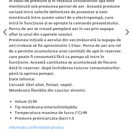
În vasul de presiune şi în reţeaua utilizatorilor apa este
Truse de scule
menţinută sub presiunea pernei de aer. Această presiune
Masini de spalat rufe cu uscator
variază între valorile delimitate de presostat şi este
Truse de lipit PPR
Uscatoare de rufe
menţinută între aceste valori de o electropompă, care
Ventuze cu brate pentru transport
Masini de facut paine
intră în funcţiune şi se opreşte la comanda presostatului.
Perna de aer se crează pompând aer în vas prin supapa
Vibratoare beton
Pachete electrocasnice
aflat la unul din capetele vasului.
incorporabile
Presiunea iniţială a aerului din vas (măsurată la supapa de
aer) trebuie să fie aproximativ 1,5 bar. Perna de aer are rol
Seturi oale
de a permite acumularea unei cantităţi de apă în rezervor,
SANDWICH MAKER
care poate fi consumată fără ca pompa să intre în
funcţiune. Această cantitatea se acumulează de fiecare
Storcatoare de fructe
dată în rezervor, după închiderea tuturor consumatorilor,
până la oprirea pompei.
Televizoare
Date tehnice:
Carcasă: Oţel aliat, finisat, vopsit.
Membrana flexibila din cauciuc sintetic.
Volum (l):50
Tip membrana:interschimbabila
Temperatura maxima de lucru (°C):99
Presiune preincarcata (bar):1.5
Informatii conformitate produs