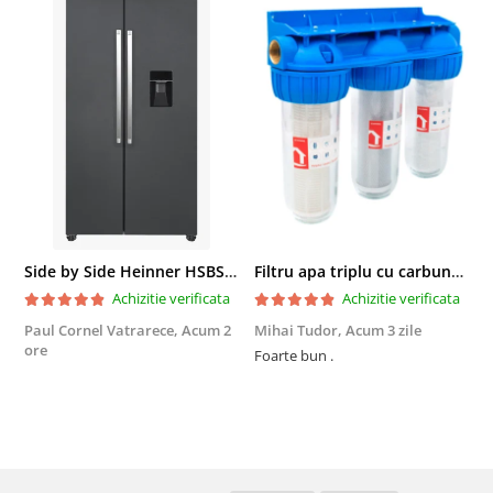
Side by Side Heinner HSBS-HM439NFINVDGWDE++, Total No Frost, Compresor Inverter, Dozator Apa, Display Touch LED, 439 L, Clasa E, Gri Antracit Texturat
Filtru apa triplu cu carbune/bumbac/sita 3x3/4"*10
Achizitie verificata
Achizitie verificata
Paul Cornel Vatrarece,
Acum 2
Mihai Tudor,
Acum 3 zile
V
ore
Foarte bun .
Fo
R