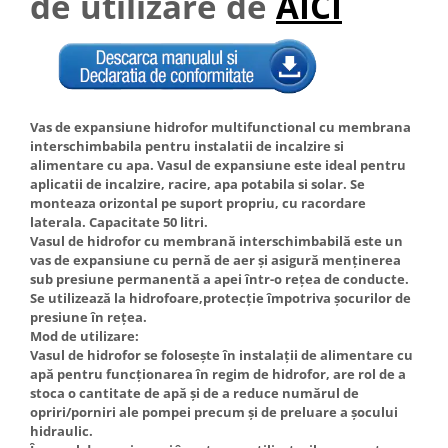
de utilizare de
AICI
Hote Telescopice
Nivela de masurat
Hote Traditionale
Pistoale de impact electrice si
Hote Incorporabile
pneumatice
Hote Country
Pistoale de vopsit
Hote Insula
Vas de expansiune hidrofor multifunctional cu membrana
Prelungitoare
interschimbabila pentru instalatii de incalzire si
Hote Cupolare
alimentare cu apa. Vasul de expansiune este ideal pentru
Polizoare electrice de banc si
Accesorii, consumabile hote
aplicatii de incalzire, racire, apa potabila si solar. Se
unghiulare
Masini de tocat carne
monteaza orizontal pe suport propriu, cu racordare
laterala. Capacitate 50 litri.
Rindele si freze pentru lemn
Masini de carnati ( CARNATARI )
Vasul de hidrofor cu membrană interschimbabilă este un
Redresoare auto - roboti de
vas de expansiune cu pernă de aer şi asigură menţinerea
Masini de spalat vase
pornire
sub presiune permanentă a apei într-o reţea de conducte.
Masini de spalat vase incorporabile
Se utilizează la hidrofoare,protecţie împotriva şocurilor de
Suflante cu aer cald
presiune în reţea.
Masini de spalat vase
Mod de utilizare:
Scari metalice
independente
Vasul de hidrofor se foloseşte în instalaţii de alimentare cu
Masini de spalat rufe
Strungurii
apă pentru funcţionarea în regim de hidrofor, are rol de a
stoca o cantitate de apă şi de a reduce numărul de
Masini de spalat rufe frontale
Scule cu acumulator
opriri/porniri ale pompei precum şi de preluare a şocului
Masini de spalat rufe verticale
Scule pentru electricieni
hidraulic.
Masini de spalat rufe incorporabile