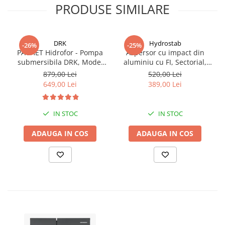
PRODUSE SIMILARE
DRK
Hydrostab
-26%
-25%
PACHET Hidrofor - Pompa
Aspersor cu impact din
submersibila DRK, Model
aluminiu cu FI, Sectorial,
4STM4-8, putere 1.8 kW,
debit 3.7-14.2, Presiune 1.5-
879,00 Lei
520,00 Lei
debit 5m3/h, 8 turbine +
5 bar
649,00 Lei
389,00 Lei
Presostat electronic DRK,
Model PC-58, 1kW, 220 V, 10
Bar
IN STOC
IN STOC
ADAUGA IN COS
ADAUGA IN COS