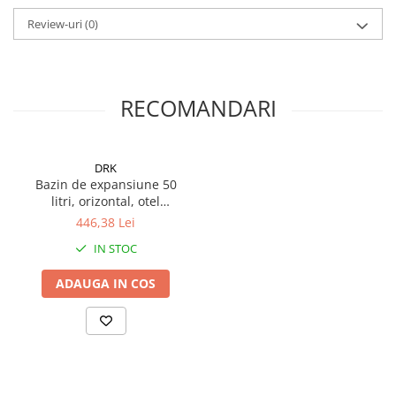
Review-uri
(0)
RECOMANDARI
DRK
Bazin de expansiune 50
litri, orizontal, otel
inoxidabil
446,38 Lei
IN STOC
ADAUGA IN COS