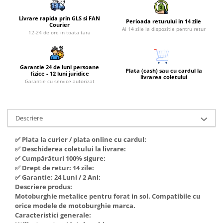
Piese si consumabile pentru
Convectoare
Fierastraie electrice
MOTOCOSITORI
Livrare rapida prin GLS si FAN
Perioada returului in 14 zile
Purificatoare aer
Courier
Freze de zapada
Plantatoare + Semanatori
Ai 14 zile la dispozitie pentru retur
12-24 de ore in toata tara
Radiatoare
Freze si carote
Scarificatoare
Sobe pe gaz
Generatoare
Sere si solarii
Tunuri de caldura
Garantie 24 de luni persoane
Plata (cash) sau cu cardul la
Lampi solare
fizice - 12 luni juridice
Tocatoare fan, crengi, tulpini
Ventilatoare
livrarea coletului
Garantie cu service autorizat
Ventilatoare Industriale
Masini de slefuit
Chiuvete bucatarie
Malaxoare
Deshidratoare
Descriere
Macarale si electopalane
Dozatoare de apa
Masini de tencuit
✅ Plata la curier / plata online cu cardul:
Espressoare, cafetiere si rasnite
✅ Deschiderea coletului la livrare:
Masini de taiat placi ceramice /
✅ Cumpărături 100% sigure:
gresie / faianta / parchet
Fiare de calcat / Mese pentru
✅ Drept de retur: 14 zile:
calcat
Masini de canelat
✅ Garantie: 24 Luni / 2 Ani:
Descriere produs:
Forme de prajituri
Menghine
Motoburghie metalice pentru forat in sol. Compatibile cu
Hote
orice modele de motoburghie marca.
Motoare termice
Caracteristici generale:
Hote Decorative
Motoare electrice