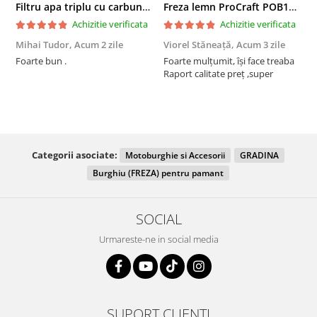
Filtru apa triplu cu carbune/bumbac/sita 3x3/4"*10
Freza lemn ProCraft POB1700, 1200 W, 2600 Rpm cu 12 freze pentru lemn incluse in pachet
Achizitie verificata
Achizitie verificata
Mihai Tudor,
Acum 2 zile
Viorel Stăneață,
Acum 3 zile
A
Foarte bun .
Foarte mulțumit, își face treaba
F
Raport calitate preț ,super
Categorii asociate:
Motoburghie si Accesorii
GRADINA
Burghiu (FREZA) pentru pamant
SOCIAL
Urmareste-ne in social media
SUPORT CLIENTI